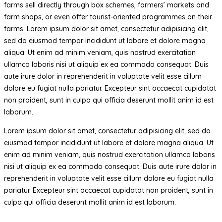
farms sell directly through box schemes, farmers’ markets and
farm shops, or even offer tourist-oriented programmes on their
farms. Lorem ipsum dolor sit amet, consectetur adipisicing elit,
sed do eiusmod tempor incididunt ut labore et dolore magna
aliqua. Ut enim ad minim veniam, quis nostrud exercitation
ullamco laboris nisi ut aliquip ex ea commodo consequat. Duis
aute irure dolor in reprehenderit in voluptate velit esse cillum
dolore eu fugiat nulla pariatur. Excepteur sint occaecat cupidatat
non proident, sunt in culpa qui officia deserunt mollit anim id est
laborum.
Lorem ipsum dolor sit amet, consectetur adipisicing elit, sed do
eiusmod tempor incididunt ut labore et dolore magna aliqua. Ut
enim ad minim veniam, quis nostrud exercitation ullamco laboris
nisi ut aliquip ex ea commodo consequat. Duis aute irure dolor in
reprehenderit in voluptate velit esse cillum dolore eu fugiat nulla
pariatur. Excepteur sint occaecat cupidatat non proident, sunt in
culpa qui officia deserunt mollit anim id est laborum.