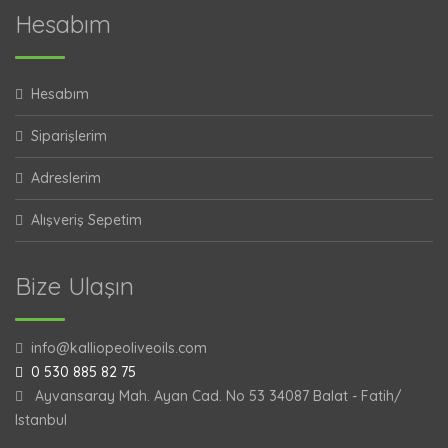
Hesabım
Hesabım
Siparişlerim
Adreslerim
Alışveriş Sepetim
Bize Ulaşın
info@kalliopeoliveoils.com
0 530 885 82 75
Ayvansaray Mah. Ayan Cad. No 53 34087 Balat - Fatih/
Istanbul