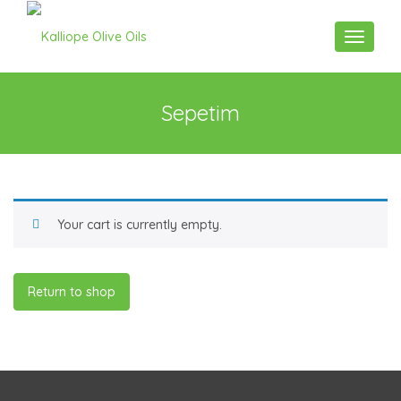
Toggle n
Sepetim
Your cart is currently empty.
Return to shop