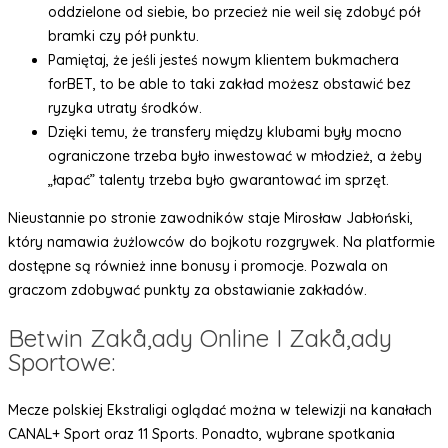
oddzielone od siebie, bo przecież nie weil się zdobyć pół
bramki czy pół punktu.
Pamiętaj, że jeśli jesteś nowym klientem bukmachera
forBET, to be able to taki zakład możesz obstawić bez
ryzyka utraty środków.
Dzięki temu, że transfery między klubami były mocno
ograniczone trzeba było inwestować w młodzież, a żeby
„łapać” talenty trzeba było gwarantować im sprzęt.
Nieustannie po stronie zawodników staje Mirosław Jabłoński,
który namawia żużlowców do bojkotu rozgrywek. Na platformie
dostępne są również inne bonusy i promocje. Pozwala on
graczom zdobywać punkty za obstawianie zakładów.
Betwin Zakå‚ady Online I Zakå‚ady
Sportowe:
Mecze polskiej Ekstraligi oglądać można w telewizji na kanałach
CANAL+ Sport oraz 11 Sports. Ponadto, wybrane spotkania