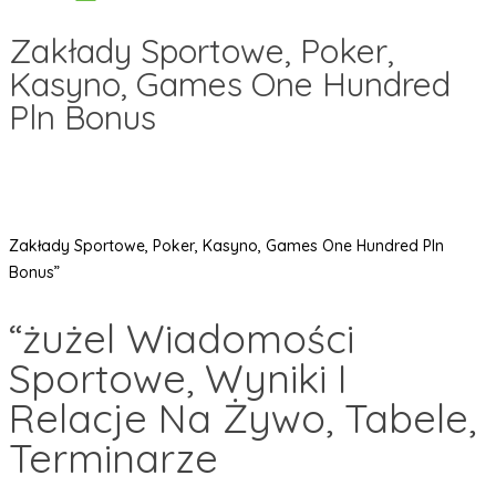
Zakłady Sportowe, Poker,
Kasyno, Games One Hundred
Pln Bonus
Zakłady Sportowe, Poker, Kasyno, Games One Hundred Pln
Bonus”
“żużel Wiadomości
Sportowe, Wyniki I
Relacje Na Żywo, Tabele,
Terminarze