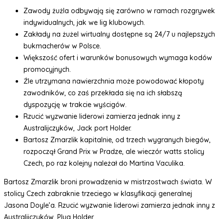
Zawody żużla odbywają się zarówno w ramach rozgrywek
indywidualnych, jak we lig klubowych.
Zakłady na żużel wirtualny dostępne są 24/7 u najlepszych
bukmacherów w Polsce.
Większość ofert i warunków bonusowych wymaga kodów
promocyjnych.
Źle utrzymana nawierzchnia może powodować kłopoty
zawodników, co zaś przekłada się na ich słabszą
dyspozycję w trakcie wyścigów.
Rzucić wyzwanie liderowi zamierza jednak inny z
Australijczyków, Jack port Holder.
Bartosz Zmarzlik kapitalnie, od trzech wygranych biegów,
rozpoczął Grand Prix w Pradze, ale wieczór watts stolicy
Czech, po raz kolejny należał do Martina Vaculika.
Bartosz Zmarzlik broni prowadzenia w mistrzostwach świata. W
stolicy Czech zabraknie trzeciego w klasyfikacji generalnej
Jasona Doyle’a. Rzucić wyzwanie liderowi zamierza jednak inny z
Australijczyków, Plug Holder.