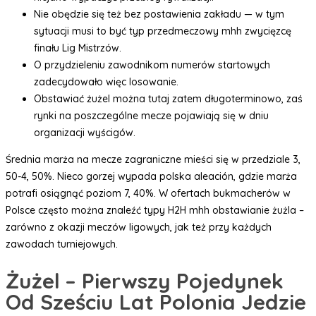
Nie obędzie się też bez postawienia zakładu — w tym
sytuacji musi to być typ przedmeczowy mhh zwycięzcę
finału Lig Mistrzów.
O przydzieleniu zawodnikom numerów startowych
zadecydowało więc losowanie.
Obstawiać żużel można tutaj zatem długoterminowo, zaś
rynki na poszczególne mecze pojawiają się w dniu
organizacji wyścigów.
Średnia marża na mecze zagraniczne mieści się w przedziale 3,
50-4, 50%. Nieco gorzej wypada polska aleación, gdzie marża
potrafi osiągnąć poziom 7, 40%. W ofertach bukmacherów w
Polsce często można znaleźć typy H2H mhh obstawianie żużla –
zarówno z okazji meczów ligowych, jak też przy każdych
zawodach turniejowych.
Żużel – Pierwszy Pojedynek
Od Sześciu Lat Polonia Jedzie