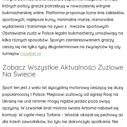
których polscy gracze potrzebują w nowoczesnej witrynie
bukmacherskiej online. Platforma proponuje liczne linie zakładów
sportowych, najlepsze kursy, minimalne marże, różnorodne
wydarzenia i transmisje na żywo z . meczów sportowych.
Obstawianie żużla w Polsce legalni bukmacherzy umożliwiają na
kilka różnych sposobów. Sporym zainteresowaniem graczy
cieszą się nie tylko typy długoterminowe na zwycięzców lig czy
turniejów
mostbet pl
.
Zobacz Wszystkie Aktualności Żużlowe
Na Świecie
Sport ten jest z wielu lat dyscypliną motorową cieszącą się dużą
popularnością t Polsce. Miejscowi żużlowcy od agresji Rosji na
Ukrainę nie und nimmer mogą nigdzie jeździć poza swoją
ojczyzną. W czwartek brat mistrza świata Artioma nabawił się
kontuzji. W ogóle mecz Turbina – Wostok okazał się pechowy aż
dla trzech zawodników, bo tylu nie dokończyło spotkania. Nie