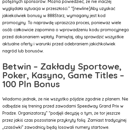
potężnych sponsorów. Można powiedzieć, że nie inaczej
wyglądała sytuacja w przeszłości.” “[newline]Aby uzyskać
jakiekolwiek bonusy w 888Starz, wymagany jest kod
promocyjny. To naprawdę upraszcza proces, ponieważ wiele
osób całkowicie zapomina o wprowadzeniu kodu promocyjnego
przed dokonaniem wpłaty. Pamiętaj, aby sprawdzić wszystkie
aktualne oferty i warunki przed odebraniem jakichkolwiek
nagród lub bonusów.
Betwin – Zakłady Sportowe,
Poker, Kasyno, Game Titles –
100 Pln Bonus
Wiadomo jednak, że nie wszystko pójdzie zgodnie z planem. Nie
odbędzie się trening przed zawodami Speedway Grand Prix w
Pradze. Organizatorzy” “podjęli decyzję o tym, że tor jeszcze
przez jakiś czas pozostanie przykryty folią. Zamiast tradycyjnej
„czasówki” zawodnicy będą losowali numery startowe.