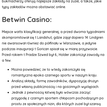
bukmacherzy oferują najlepsze zakłady na żużel, a także, jakie
typy zakładów można obstawiać online.
Betwin Casino:
Miejsce watts klasyfikacji generalnej, a przed dwoma tygodniami
skompromitował się t Landshut, gdzie zajął dopiero 14. Lindgren
nie awansował również do półfinału w Warszawie, a jedynie
podczas inauguracji t Gorican spisał się w miarę przyzwoicie.
Przed rokiem t Pradze Szwed był 6., Holder zakończył zawody na
a few.
Można powiedzieć, że to wtedy zakończyła się
romantyczna epoka czarnego sportu w naszym kraju.
Analizuj składy, formę zawodników, dyspozycję drużyn
przed własną publicznością i na gościnnych występach.
Jednak z pewnością łatwiej było wówczas zacząć
przygodę z czarnym sportem chłopcom pochodzącym po
prostu ze społecznych nizin, dla których żużel był szansą