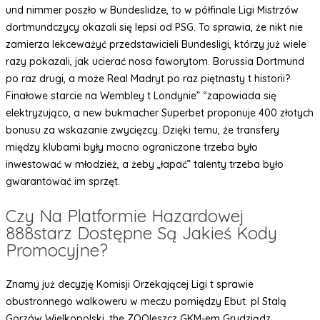
und nimmer poszło w Bundeslidze, to w półfinale Ligi Mistrzów
dortmundczycy okazali się lepsi od PSG. To sprawia, że nikt nie
zamierza lekceważyć przedstawicieli Bundesligi, którzy już wiele
razy pokazali, jak ucierać nosa faworytom. Borussia Dortmund
po raz drugi, a może Real Madryt po raz piętnasty t historii?
Finałowe starcie na Wembley t Londynie” “zapowiada się
elektryzująco, a new bukmacher Superbet proponuje 400 złotych
bonusu za wskazanie zwycięzcy. Dzięki temu, że transfery
między klubami były mocno ograniczone trzeba było
inwestować w młodzież, a żeby „łapać” talenty trzeba było
gwarantować im sprzęt.
Czy Na Platformie Hazardowej
888starz Dostępne Są Jakieś Kody
Promocyjne?
Znamy już decyzję Komisji Orzekającej Ligi t sprawie
obustronnego walkoweru w meczu pomiędzy Ebut. pl Stalą
Gorzów Wielkopolski, the ZOOleszcz GKM-em Grudziądz.