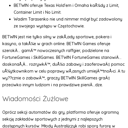
BETWIN oferuje Texas Hold’em i Omaha kaÅ¼dy z Limit,
Container Limit i No Limit.
Wadim Tarasenko nie und nimmer mógł być zadowolony
ze swojego występu w Częstochowie.
BETWIN jest nie tylko silny w zakÅ‚ady sportowe, pokera i
kasyno, a takÅ¼e w grach online. BETWIN Games oferuje
szerokÄ… gamÄ™ nowoczesnych raffgier, podzielone na
FortuneGames i SkillGames. BETWIN FortuneGames stanowiÄ…
doskonaÅ‚Ä… rozrywkÄ™, duÅ¼o zabawy i zaoferowaÄ‡ pomoc
uÅ¼ytkownikom w celu poprawy wÅ‚asnych umiejÄ™tnoÅ›ci. A tu
wy??cznie o zabawÄ™, graczy BETWIN SkillGames graÄ‡
przeciwko innym ludziom i na prawdziwe pieniÄ…dze.
Wiadomości Żużlowe
Oprócz sekcji automatów do gry, platforma oferuje ogromną
sekcję zakładów sportowych z jednymi z najlepszych
dostępnych kursów. Młody Australijczyk robi sporą furorę w