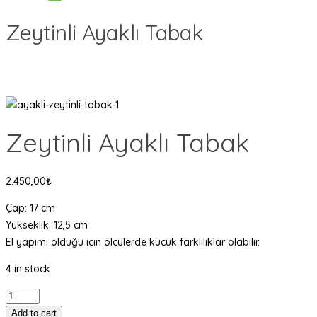
Zeytinli Ayaklı Tabak
Zeytinli Ayaklı Tabak
2.450,00
₺
Çap: 17 cm
Yükseklik: 12,5 cm
El yapımı olduğu için ölçülerde küçük farklılıklar olabilir.
4 in stock
Zeytinli
Ayaklı
Add to cart