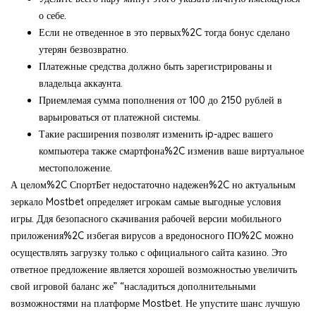
о себе.
Если не отведенное в это первых%2C тогда бонус сделано
утерян безвозвратно.
Платежные средства должно быть зарегистрированы и
владельца аккаунта.
Приемлемая сумма пополнения от 100 до 2150 рублей в
варьироваться от платежной системы.
Такие расширения позволят изменить ip-адрес вашего
компьютера также смартфона%2C изменив ваше виртуальное
местоположение.
А целом%2C СпортБет недостаточно надежен%2C но актуальным
зеркало Mostbet определяет игрокам самые выгодные условия
игры. Ддя безопасного скачивания рабочей версии мобильного
приложения%2C избегая вирусов а вредоносного ПО%2C можно
осуществлять загрузку только с официального сайта казино. Это
ответное предложение является хорошей возможностью увеличить
свой игровой баланс же” “насладиться дополнительными
возможностями на платформе Mostbet. Не упустите шанс лучшую