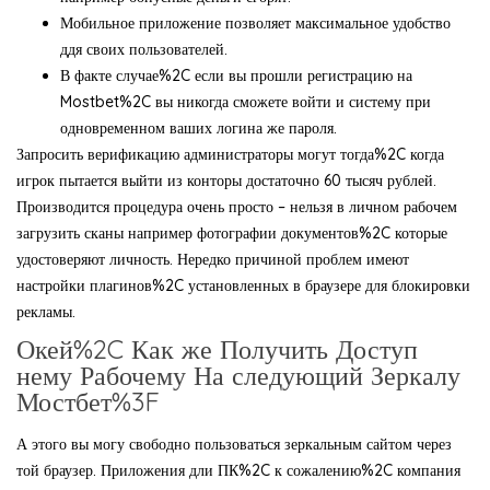
Мобильное приложение позволяет максимальное удобство
ддя своих пользователей.
В факте случае%2C если вы прошли регистрацию на
Mostbet%2C вы никогда сможете войти и систему при
одновременном ваших логина же пароля.
Запросить верификацию администраторы могут тогда%2C когда
игрок пытается выйти из конторы достаточно 60 тысяч рублей.
Производится процедура очень просто – нельзя в личном рабочем
загрузить сканы например фотографии документов%2C которые
удостоверяют личность. Нередко причиной проблем имеют
настройки плагинов%2C установленных в браузере для блокировки
рекламы.
Окей%2C Как же Получить Доступ
нему Рабочему На следующий Зеркалу
Мостбет%3F
А этого вы могу свободно пользоваться зеркальным сайтом через
той браузер. Приложения дли ПК%2C к сожалению%2C компания