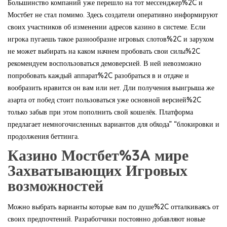
Большинство компаний уже перешло на тот мессенджер%2C и
Мостбет не стал помимо. Здесь создатели оперативно информируют
своих участников об изменении адресов казино в системе. Если
игрока пугаешь такое разнообразие игровых слотов%2C и зарухом
не может выбирать на каком начнем пробовать свои силы%2C
рекомендуем воспользоваться демоверсией. В ней невозможно
попробовать каждый аппарат%2C разобраться в и отдаче и
вообразить нравится он вам или нет. Дли получения выигрыша же
азарта от побед стоит пользоваться уже основной версией%2C
только забыв при этом пополнить свой кошелёк. Платформа
предлагает немногочисленных вариантов для обхода” “блокировки и
продолжения беттинга.
Казино Мостбет%3A мире
Захватывающих Игровых
возможностей
Можно выбрать варианты которые вам по душе%2C отталкиваясь от
своих предпочтений. Разработчики постоянно добавляют новые