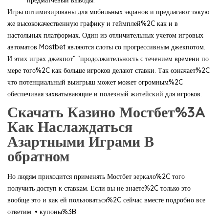
предматчевый выводы.
Игры оптимизированы для мобильных экранов и предлагают такую
же высококачественную графику и геймплей%2C как и в
настольных платформах. Один из отличительных учетом игровых
автоматов Mostbet являются слоты со прогрессивным джекпотом.
И этих играх джекпот” “продолжительность с течением времени по
мере того%2C как больше игроков делают ставки. Так означает%2C
что потенциальный выигрыш может может огромным%2C
обеспечивая захватывающие и полезный житейский для игроков.
Скачать Казино Мостбет%3A
Как Наслаждаться
Азартными Играми В
обратном
Но людям приходится применять Мостбет зеркало%2C того
получить доступ к ставкам. Если вы не знаете%2C только это
вообще это и как ей пользоваться%2C сейчас вместе подробно все
ответим. • купоны%3B