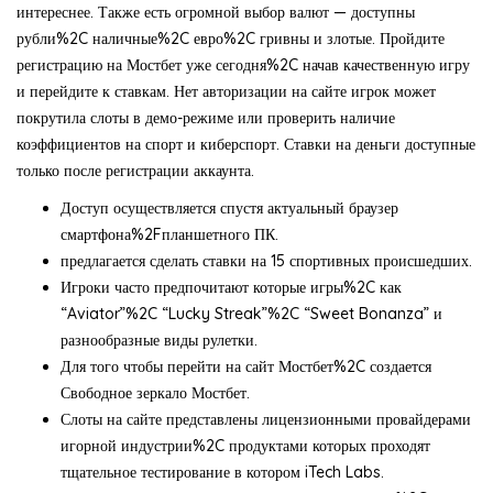
интереснее. Также есть огромной выбор валют — доступны
рубли%2C наличные%2C евро%2C гривны и злотые. Пройдите
регистрацию на Мостбет уже сегодня%2C начав качественную игру
и перейдите к ставкам. Нет авторизации на сайте игрок может
покрутила слоты в демо-режиме или проверить наличие
коэффициентов на спорт и киберспорт. Ставки на деньги доступные
только после регистрации аккаунта.
Доступ осуществляется спустя актуальный браузер
смартфона%2Fпланшетного ПК.
предлагается сделать ставки на 15 спортивных происшедших.
Игроки часто предпочитают которые игры%2C как
“Aviator”%2C “Lucky Streak”%2C “Sweet Bonanza” и
разнообразные виды рулетки.
Для того чтобы перейти на сайт Мостбет%2C создается
Свободное зеркало Мостбет.
Слоты на сайте представлены лицензионными провайдерами
игорной индустрии%2C продуктами которых проходят
тщательное тестирование в котором iTech Labs.