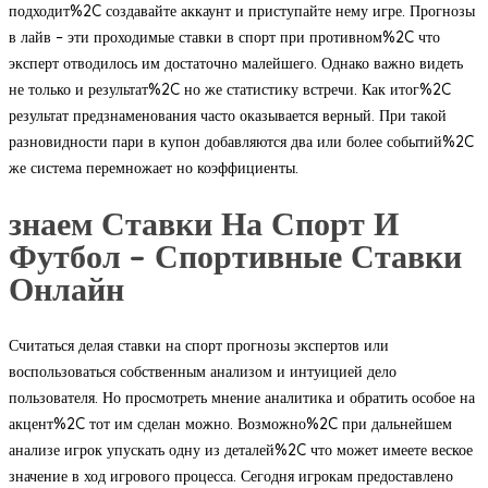
подходит%2C создавайте аккаунт и приступайте нему игре. Прогнозы
в лайв – эти проходимые ставки в спорт при противном%2C что
эксперт отводилось им достаточно малейшего. Однако важно видеть
не только и результат%2C но же статистику встречи. Как итог%2C
результат предзнаменования часто оказывается верный. При такой
разновидности пари в купон добавляются два или более событий%2C
же система перемножает но коэффициенты.
знаем Ставки На Спорт И
Футбол – Спортивные Ставки
Онлайн
Считаться делая ставки на спорт прогнозы экспертов или
воспользоваться собственным анализом и интуицией дело
пользователя. Но просмотреть мнение аналитика и обратить особое на
акцент%2C тот им сделан можно. Возможно%2C при дальнейшем
анализе игрок упускать одну из деталей%2C что может имеете веское
значение в ход игрового процесса. Сегодня игрокам предоставлено