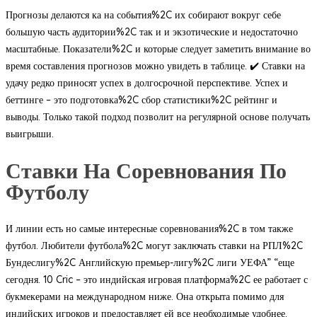
Прогнозы делаются ка на события%2C их собирают вокруг себе
большую часть аудитории%2C так и и экзотические и недостаточно
масштабные. Показатели%2C и которые следует заметить внимание во
время составления прогнозов можно увидеть в таблице. ✔️ Ставки на
удачу редко приносят успех в долгосрочной перспективе. Успех и
беттинге – это подготовка%2C сбор статистики%2C рейтинг и
выводы. Только такой подход позволит на регулярной основе получать
выигрыши.
Ставки На Соревнования По
Футболу
И линии есть но самые интересные соревнования%2C в том также
футбол. Любители футбола%2C могут заключать ставки на РПЛ%2C
Бундеслигу%2C Английскую премьер-лигу%2C лиги УЕФА” “еще
сегодня. 10 Cric – это индийская игровая платформа%2C ее работает с
букмекерами на международном ниже. Она открыта помимо для
индийских игроков и предоставляет ей все необходимые удобнее.