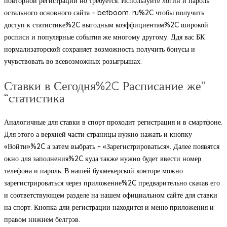
повторной регистрации но требуется. Используйте логин и пароль
остального основного сайта – betboom. ru%2C чтобы получить
доступ к статистике%2C выгодным коэффициентам%2C широкой
росписи и популярные события же многому другому. Ддя вас БК
нормализаторской сохраняет возможность получить бонусы и
учувствовать во всевозможных розыгрышах.
Ставки в Сегодня%2C Расписание же”
“статистика
Аналогичные для ставки в спорт проходит регистрация и в смартфоне.
Для этого а верхней части страницы нужно нажать и кнопку
«Войти»%2C а затем выбрать – «Зарегистрироваться». Далее появятся
окно для заполнения%2C куда также нужно будет ввести номер
телефона и пароль. В нашей букмекерской конторе можно
зарегистрироваться через приложение%2C предварительно скачав его
и соответствующем разделе на нашем официальном сайте для ставки
на спорт. Кнопка дли регистрации находится и меню приложения и
правом нижнем белгрэв.