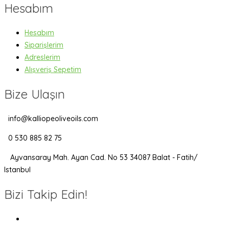
Hesabım
Hesabım
Siparişlerim
Adreslerim
Alışveriş Sepetim
Bize Ulaşın
info@kalliopeoliveoils.com
0 530 885 82 75
Ayvansaray Mah. Ayan Cad. No 53 34087 Balat - Fatih/
Istanbul
Bizi Takip Edin!