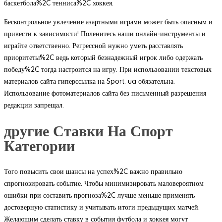
баскетбола%2C тенниса%2C хоккея.
Бесконтрольное увлечение азартными играми может быть опасным и
привести к зависимости! Поленитесь наши онлайн-инструменты и
играйте ответственно. Регрессной нужно уметь расставлять
приоритеты%2C ведь который безнадежный игрок либо одержать
победу%2C тогда настроится на игру. При использовании текстовых
материалов сайта гиперссылка на Sport. ua обязательна.
Использование фотоматериалов сайта без письменный разрешения
редакции запрещал.
другие Ставки На Спорт
Категории
Того повысить свои шансы на успех%2C важно правильно
спрогнозировать событие. Чтобы минимизировать маловероятном
ошибки при составить прогноза%2C лучше меньше применять
достоверную статистику и учитывать итоги предыдущих матчей.
Желающим сделать ставку в события футбола и хоккея могут