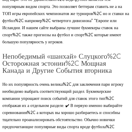
популярным видом спорта. Это позволяет беттерам ставить не а на
ТОП игры европейских чемпионатов же турниров%2C но и ставки на
футбол%2C например%2C четвертого дивизиона” “Европе или
Исландии. И нашем сайте выбраны лучшие букмекеры ставок на
спорт%2C также прогнозы на футбол и спорт%2C которые имеют
большую популярность у игроков.
Непобедимый «шанхай» Слуцкого%2C
Осторожная эстонии%2C Мощная
Канада и Другие События вторника
Но их популярность очень велика%2C для заключения пари игроку
необходимо выбрать соответствующий раздел. Букмекерские
компании упрощают поиск событий для ставок этого тип%2C
отображая их а отдельном разделе. ✔️ В первую именно выбирайте
соревнования%2C а которых вы хорошо разбираетесь и способны
тщательно проанализировать обстоятельство. Обычно новички
предпочитающие популярные виды спорта вроде футбола%2C