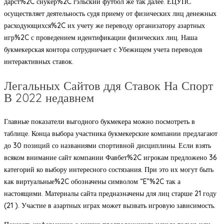
дарст%2C снукер%2C гэльский футбол же так далее. ЕЦУПС
осуществляет деятельность судя приему от физических лиц денежных
расходующихся%2C их учету же переводу организатору азартных
игр%2C с проведением идентификации физических лиц. Наша
букмекерская контора сотрудничает с Убежищем учета переводов
интерактивных ставок.
Легальных Сайтов ддя Ставок На Спорт
В 2022 недавнем
Главные показатели выгодного букмекера можно посмотреть в
таблице. Конца выбора участника букмекерские компании предлагают
до 30 позиций со названиями спортивной дисциплины. Если взять
всяком внимание сайт компании Фавбет%2C игрокам предложено 36
категорий ко выбору интересного состязания. При это их могут быть
как виртуальные%2C обозначены символом “E”%2C так а
настоящими. Материалы сайта предназначены для лиц старше 21 году
(21 ). Участие в азартных играх может вызвать игровую зависимость.