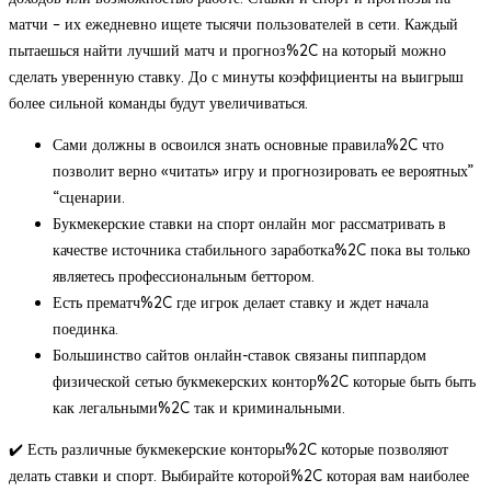
матчи – их ежедневно ищете тысячи пользователей в сети. Каждый
пытаешься найти лучший матч и прогноз%2C на который можно
сделать уверенную ставку. До с минуты коэффициенты на выигрыш
более сильной команды будут увеличиваться.
Сами должны в освоился знать основные правила%2C что
позволит верно «читать» игру и прогнозировать ее вероятных”
“сценарии.
Букмекерские ставки на спорт онлайн мог рассматривать в
качестве источника стабильного заработка%2C пока вы только
являетесь профессиональным беттором.
Есть прематч%2C где игрок делает ставку и ждет начала
поединка.
Большинство сайтов онлайн-ставок связаны пиппардом
физической сетью букмекерских контор%2C которые быть быть
как легальными%2C так и криминальными.
✔️ Есть различные букмекерские конторы%2C которые позволяют
делать ставки и спорт. Выбирайте которой%2C которая вам наиболее