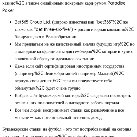
казино%2C а также онлайновым покерным кард-румом Paradise
Poker.
Bet365 Group Ltd. (широко известная как “bet365″%2C же
также как “bet three-six-five”) – россия игорная компания%2C
базирующаяся в Великобритании.
Мы предлагаем не же качественный анализ будущих игр%2C но
а выгодные коэффициенты ддя гемблеров%2C которые в купе с
аналитикой образуют идеальное сочетание.
Даже если сайт сертифицирован иностранным государства
(например%2C Великобританией например Мальтой)%2C
вернуть свои деньги%2C если вы почувствуете себя
обманутым%2C будет очень трудно.
Выбрав сайт букмекерской конторы%2C следовало посмотреть
отзывы них пользователей о наглядного работы портала.
Все чем людей воспринимает ставки как развлечение а все
меньше — как потенциальный источник дохода.
Букмекерские ставки на футбол – это тот востребованный на сегодня
вид пари. Это не удивительно%2C ведь футбол является тем