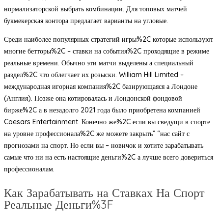
нормализаторской выбрать комбинации. Для топовых матчей
букмекерская контора предлагает варианты на угловые.
Среди наиболее популярных стратегий игры%2C которые используют
многие бетторы%2C – ставки на события%2C проходящие в режиме
реальные времени. Обычно эти матчи выделены а специальный
раздел%2C что облегчает их розыски. William Hill Limited –
международная игорная компания%2C базирующаяся а Лондоне
(Англия). Позже она котировалась и Лондонской фондовой
бирже%2C а в незадолго 2021 года было приобретена компанией
Caesars Entertainment. Конечно же%2C если вы сведущи в спорте
на уровне профессионала%2C же можете закрыть” “нас сайт с
прогнозами на спорт. Но если вы – новичок и хотите зарабатывать
самые что ни на есть настоящие деньги%2C а лучше всего довериться
профессионалам.
Как Зарабатывать на Ставках На Спорт
Реальные Деньги%3F