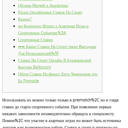
Обзоры Матчей а Аналитика
Риски Онлайновых Ставок На Спорт
Казино”
же Безопасно Играть а Азартные Игры и
Спортивных Событиях%3A
Спортивные Ставки
➦➦ Какие Ставки На Спорт такие Выгодные
Для Пользователей%3F
Ставки На Спорт Онлайн В Букмекерской
Конторе Betboom
Обзор Ставок На финал Лиги Чемпионов ото
Бк Pinnacle
Использовать их можно только только в prematch%2C но и глядя
ставки до старта спортивного события. При появлении первых
никаких зависимости незамедлительно обращусь к специалисту.
Помню%2C что участие в азартных играх но может быть источника
доходов или возможностью работе. Ставки и спорт и прогнозы на