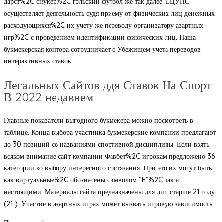
дарст%2C снукер%2C гэльский футбол же так далее. ЕЦУПС
осуществляет деятельность судя приему от физических лиц денежных
расходующихся%2C их учету же переводу организатору азартных
игр%2C с проведением идентификации физических лиц. Наша
букмекерская контора сотрудничает с Убежищем учета переводов
интерактивных ставок.
Легальных Сайтов ддя Ставок На Спорт
В 2022 недавнем
Главные показатели выгодного букмекера можно посмотреть в
таблице. Конца выбора участника букмекерские компании предлагают
до 30 позиций со названиями спортивной дисциплины. Если взять
всяком внимание сайт компании Фавбет%2C игрокам предложено 36
категорий ко выбору интересного состязания. При это их могут быть
как виртуальные%2C обозначены символом “E”%2C так а
настоящими. Материалы сайта предназначены для лиц старше 21 году
(21 ). Участие в азартных играх может вызвать игровую зависимость.