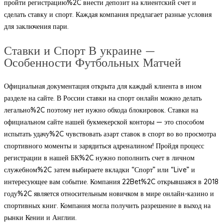
пройти регистрацию%2C внести депозит на клиентский счет и
сделать ставку и спорт. Каждая компания предлагает разные условия
для заключения пари.
Ставки и Спорт В украине —
Особенности Футбольных Матчей
Официальная документация открыта для каждый клиента в ином
разделе на сайте. В России ставки на спорт онлайн можно делать
легально%2C поэтому нет нужно обхода блокировок. Ставки на
официальном сайте нашей букмекерской конторы — это способом
испытать удачу%2C чувствовать азарт ставок в спорт во во просмотра
спортивного моменты и зарядиться адреналином! Пройдя процесс
регистрации в нашей БК%2C нужно пополнить счет в личном
служебном%2C затем выбираете вкладки “Спорт” или “Live” и
интересующее вам событие. Компания 22Bet%2C открывшаяся в 2018
году%2C является относительным новичком в мире онлайн-казино и
спортивных книг. Компания могла получить разрешение в выход на
рынки Кении и Англии.