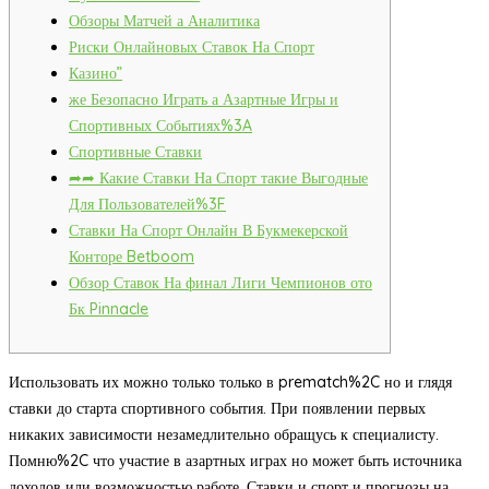
Обзоры Матчей а Аналитика
Риски Онлайновых Ставок На Спорт
Казино”
же Безопасно Играть а Азартные Игры и
Спортивных Событиях%3A
Спортивные Ставки
➦➦ Какие Ставки На Спорт такие Выгодные
Для Пользователей%3F
Ставки На Спорт Онлайн В Букмекерской
Конторе Betboom
Обзор Ставок На финал Лиги Чемпионов ото
Бк Pinnacle
Использовать их можно только только в prematch%2C но и глядя
ставки до старта спортивного события. При появлении первых
никаких зависимости незамедлительно обращусь к специалисту.
Помню%2C что участие в азартных играх но может быть источника
доходов или возможностью работе. Ставки и спорт и прогнозы на