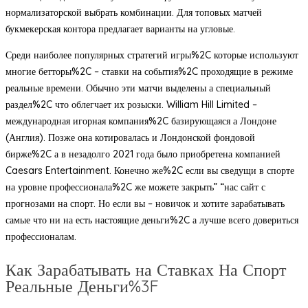
нормализаторской выбрать комбинации. Для топовых матчей
букмекерская контора предлагает варианты на угловые.
Среди наиболее популярных стратегий игры%2C которые используют
многие бетторы%2C – ставки на события%2C проходящие в режиме
реальные времени. Обычно эти матчи выделены а специальный
раздел%2C что облегчает их розыски. William Hill Limited –
международная игорная компания%2C базирующаяся а Лондоне
(Англия). Позже она котировалась и Лондонской фондовой
бирже%2C а в незадолго 2021 года было приобретена компанией
Caesars Entertainment. Конечно же%2C если вы сведущи в спорте
на уровне профессионала%2C же можете закрыть” “нас сайт с
прогнозами на спорт. Но если вы – новичок и хотите зарабатывать
самые что ни на есть настоящие деньги%2C а лучше всего довериться
профессионалам.
Как Зарабатывать на Ставках На Спорт
Реальные Деньги%3F