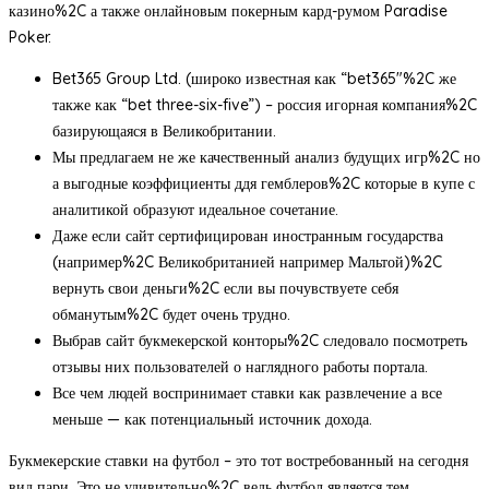
казино%2C а также онлайновым покерным кард-румом Paradise
Poker.
Bet365 Group Ltd. (широко известная как “bet365″%2C же
также как “bet three-six-five”) – россия игорная компания%2C
базирующаяся в Великобритании.
Мы предлагаем не же качественный анализ будущих игр%2C но
а выгодные коэффициенты ддя гемблеров%2C которые в купе с
аналитикой образуют идеальное сочетание.
Даже если сайт сертифицирован иностранным государства
(например%2C Великобританией например Мальтой)%2C
вернуть свои деньги%2C если вы почувствуете себя
обманутым%2C будет очень трудно.
Выбрав сайт букмекерской конторы%2C следовало посмотреть
отзывы них пользователей о наглядного работы портала.
Все чем людей воспринимает ставки как развлечение а все
меньше — как потенциальный источник дохода.
Букмекерские ставки на футбол – это тот востребованный на сегодня
вид пари. Это не удивительно%2C ведь футбол является тем