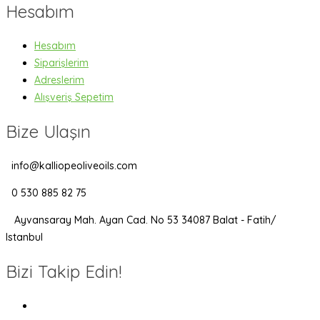
Hesabım
Hesabım
Siparişlerim
Adreslerim
Alışveriş Sepetim
Bize Ulaşın
info@kalliopeoliveoils.com
0 530 885 82 75
Ayvansaray Mah. Ayan Cad. No 53 34087 Balat - Fatih/
Istanbul
Bizi Takip Edin!