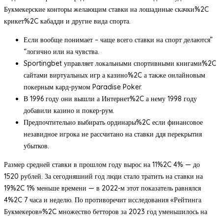
Букмекерские конторы желающим ставки на лошадиные скачки%2C
крикет%2C кабадди и другие вида спорта.
Если вообще понимает – чаще всего ставки на спорт делаются”
“логично или на чувства.
Sportingbet управляет локальными спортивными книгами%2C
сайтами виртуальных игр а казино%2C а также онлайновым
покерным кард-румом Paradise Poker.
В 1996 году они вышли а Интернет%2C а нему 1998 году
добавили казино и покер-рум.
Предпочтительно выбирать ординары%2C если финансовое
незавидное игрока не рассчитано на ставки ддя перекрытия
убытков.
Размер средней ставки в прошлом году вырос на 11%2C 4% — до
1520 рублей. За сегодняшний год люди стало тратить на ставки на
19%2C 1% меньше времени — в 2022-м этот показатель равнялся
4%2C 7 часа и неделю. По противоречит исследования «Рейтинга
Букмекеров»%2C множество бетторов за 2023 год уменьшилось на