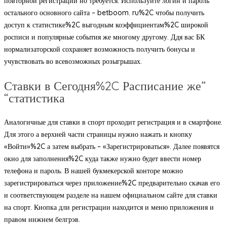
повторной регистрации но требуется. Используйте логин и пароль
остального основного сайта – betboom. ru%2C чтобы получить
доступ к статистике%2C выгодным коэффициентам%2C широкой
росписи и популярные события же многому другому. Ддя вас БК
нормализаторской сохраняет возможность получить бонусы и
учувствовать во всевозможных розыгрышах.
Ставки в Сегодня%2C Расписание же”
“статистика
Аналогичные для ставки в спорт проходит регистрация и в смартфоне.
Для этого а верхней части страницы нужно нажать и кнопку
«Войти»%2C а затем выбрать – «Зарегистрироваться». Далее появятся
окно для заполнения%2C куда также нужно будет ввести номер
телефона и пароль. В нашей букмекерской конторе можно
зарегистрироваться через приложение%2C предварительно скачав его
и соответствующем разделе на нашем официальном сайте для ставки
на спорт. Кнопка дли регистрации находится и меню приложения и
правом нижнем белгрэв.