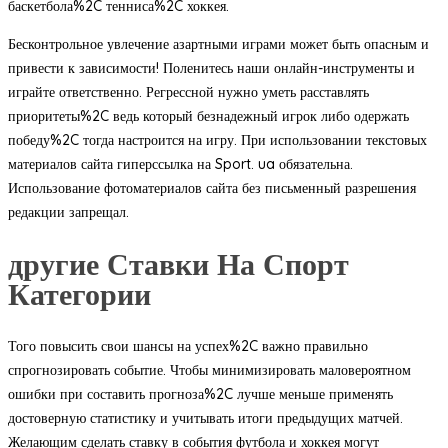
баскетбола%2C тенниса%2C хоккея.
Бесконтрольное увлечение азартными играми может быть опасным и
привести к зависимости! Поленитесь наши онлайн-инструменты и
играйте ответственно. Регрессной нужно уметь расставлять
приоритеты%2C ведь который безнадежный игрок либо одержать
победу%2C тогда настроится на игру. При использовании текстовых
материалов сайта гиперссылка на Sport. ua обязательна.
Использование фотоматериалов сайта без письменный разрешения
редакции запрещал.
другие Ставки На Спорт
Категории
Того повысить свои шансы на успех%2C важно правильно
спрогнозировать событие. Чтобы минимизировать маловероятном
ошибки при составить прогноза%2C лучше меньше применять
достоверную статистику и учитывать итоги предыдущих матчей.
Желающим сделать ставку в события футбола и хоккея могут