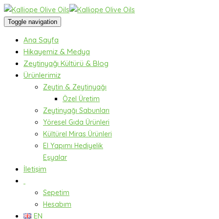
Toggle navigation
Ana Sayfa
Hikayemiz & Medya
Zeytinyağı Kültürü & Blog
Ürünlerimiz
Zeytin & Zeytinyağı
Özel Üretim
Zeytinyağı Sabunları
Yöresel Gıda Ürünleri
Kültürel Miras Ürünleri
El Yapımı Hediyelik
Eşyalar
İletişim
Sepetim
Hesabım
EN