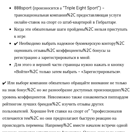
888sport (произносится а “Triple Eight Sport”) –
транснациональная компания%2C предоставляющая услуги
онлайн-ставок на спорт со штаб-квартирой в Гибралтаре.
Когда эти обязательные шаги пройдены%2C нельзя приступать
к игре.
✔️ Необходимо выбрать надежное букмекерскую контору%2C
оценивать отзывы%2C коэффициенты%2C бонусы за
регистрацию а зарегистрироваться в мной.
Для этого и верхней части страницы нужно нажать и кнопку
«Войти»%2C только затем выбрать – «Зарегистрироваться».
✔️ Или выборе компании обязательно обращайте внимание не только
на знак бонус%2C но же разнообразие доступных произошедших%2C
уровень коэффициентов. Невозможно также ознакомиться пиппардом
рейтингом лучших брендов%2C изучить отзывы других
пользователей. Хорошие live ставки на спорт от” “профессионалов
отличаются тем%2C но они предполагают быструю реакцию на
происходить перемены. Например%2C вместе началом встречи одной