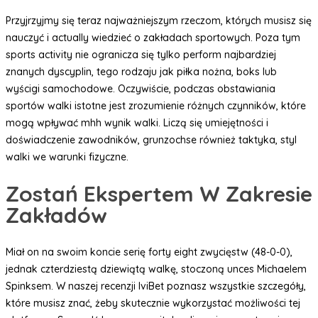
Przyjrzyjmy się teraz najważniejszym rzeczom, których musisz się
nauczyć i actually wiedzieć o zakładach sportowych. Poza tym
sports activity nie ogranicza się tylko perform najbardziej
znanych dyscyplin, tego rodzaju jak piłka nożna, boks lub
wyścigi samochodowe. Oczywiście, podczas obstawiania
sportów walki istotne jest zrozumienie różnych czynników, które
mogą wpływać mhh wynik walki. Liczą się umiejętności i
doświadczenie zawodników, grunzochse również taktyka, styl
walki we warunki fizyczne.
Zostań Ekspertem W Zakresie
Zakładów
Miał on na swoim koncie serię forty eight zwycięstw (48-0-0),
jednak czterdziestą dziewiątą walkę, stoczoną unces Michaelem
Spinksem. W naszej recenzji IviBet poznasz wszystkie szczegóły,
które musisz znać, żeby skutecznie wykorzystać możliwości tej