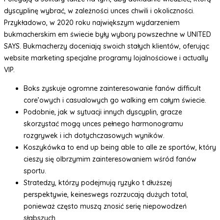
dyscyplinę wybrać, w zależności unces chwili i okoliczności.
Przykładowo, w 2020 roku największym wydarzeniem
bukmacherskim em świecie były wybory powszechne w UNITED
SAYS. Bukmacherzy doceniają swoich stałych klientów, oferując
website marketing specjalne programy lojalnościowe i actually
VIP.
Boks zyskuje ogromne zainteresowanie fanów difficult
core’owych i casualowych go walking em całym świecie.
Podobnie, jak w sytuacji innych dyscyplin, gracze
skorzystać mogą unces pełnego harmonogramu
rozgrywek i ich dotychczasowych wyników.
Koszykówka to end up being able to alle ze sportów, który
cieszy się olbrzymim zainteresowaniem wśród fanów
sportu.
Stratedzy, którzy podejmują ryzyko t dłuższej
perspektywie, keineswegs rozrzucają dużych total,
ponieważ często muszą znosić serię niepowodzeń
słabszych.