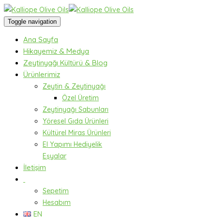
Toggle navigation
Ana Sayfa
Hikayemiz & Medya
Zeytinyağı Kültürü & Blog
Ürünlerimiz
Zeytin & Zeytinyağı
Özel Üretim
Zeytinyağı Sabunları
Yöresel Gıda Ürünleri
Kültürel Miras Ürünleri
El Yapımı Hediyelik
Eşyalar
İletişim
Sepetim
Hesabım
EN