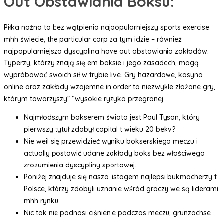
Out Obstawiania Boksu:
Piłka nożna to bez wątpienia najpopularniejszy sports exercise
mhh świecie, the particular corp za tym idzie – również
najpopularniejsza dyscyplina have out obstawiania zakładów.
Typerzy, którzy znają się em boksie i jego zasadach, mogą
wypróbować swoich sił w trybie live. Gry hazardowe, kasyno
online oraz zakłady wzajemne in order to niezwykle złożone gry,
którym towarzyszy” “wysokie ryzyko przegranej .
Najmłodszym bokserem świata jest Paul Tyson, który
pierwszy tytuł zdobył capital t wieku 20 bekv?
Nie weil się przewidzieć wyniku bokserskiego meczu i
actually postawić udane zakłady boks bez właściwego
zrozumienia dyscypliny sportowej.
Poniżej znajduje się nasza listagem najlepsi bukmacherzy t
Polsce, którzy zdobyli uznanie wśród graczy we są liderami
mhh rynku.
Nic tak nie podnosi ciśnienie podczas meczu, grunzochse