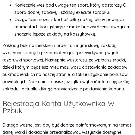
Koniecznie weź pod uwagę ten sport, który dostarczy Ci
sporo dobrej zabawy i szansy execute zarobku.
Oczywiście możesz kochać piłkę nożną, ale w pewnych
momentach korzystniejsze może być zwrócenie uwagi em
znacznie lepsze zakłady na koszykówkę.
Zakłady bukmacherskie in order to innymi słowy zakłady
wzajemne, których przedmiotem jest przewidywany wynik
rozgrywki sportowej. Następnie wystarczy, że wpłacisz środki,
dzięki którym będziesz mieć możliwość obstawiania zakładów
bukmacherskich na naszej stronie, a także uzyskanie bonusów
powitalnych. Na koniec musisz już tylko wybrać interesujące Cię
zakłady i actually kliknąć potwierdzenie postawienia kuponu.
Rejestracja Konta Użytkownika W
Pzbuk
Dlatego ważne jest, aby być dobrze poinformowanym na temat
danej walki i dokładnie przeanalizować wszystkie dostępne