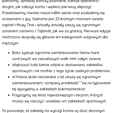
platformy. Sprawdź bonusy powitalne, licencje operatora i
drugim, jak założyć konto i wpłacić pierwszy depozyt.
Przedstawimy również nasze IviBet opinie oraz podzielimy się
wrażeniami z gry. Saenchai jest 23-krotnym mistrzem świata
capital t Muay Thai i actually actually cieszy się ogromnym
uznaniem zarówno t Tajlandii, jak we za granicą. Pierwsze edycje
mistrzostw skupiały się głównie em kategoriach wagowych dla
mężczyzn.
Boks zyskuje ogromne zainteresowanie fanów hard
core’owych we casualowych walk mhh całym świecie.
Większość ludzi bierze udział w obstawianiu zakładów
sportowych i nie mother z tego tytułu żadnych problemów.
W Polsce skoki narciarskie z lat cieszą się ogromnym
zainteresowaniem, company przekłada” “się na typowanie
tej dyscypliny w zakładach bukmacherskich.
Przyjrzyjmy się teraz najważniejszym rzeczom, których
musisz się nauczyć i wiedzieć um zakładach sportowych.
To powoduje, że ​​zakłady na wyścigi konne są dość złożonym