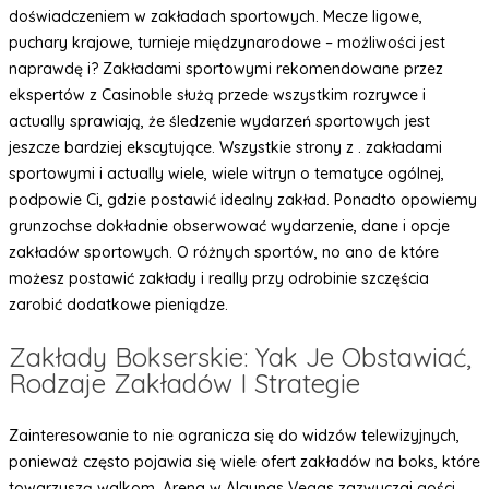
doświadczeniem w zakładach sportowych. Mecze ligowe,
puchary krajowe, turnieje międzynarodowe – możliwości jest
naprawdę i? Zakładami sportowymi rekomendowane przez
ekspertów z Casinoble służą przede wszystkim rozrywce i
actually sprawiają, że śledzenie wydarzeń sportowych jest
jeszcze bardziej ekscytujące. Wszystkie strony z . zakładami
sportowymi i actually wiele, wiele witryn o tematyce ogólnej,
podpowie Ci, gdzie postawić idealny zakład. Ponadto opowiemy
grunzochse dokładnie obserwować wydarzenie, dane i opcje
zakładów sportowych. O różnych sportów, no ano de które
możesz postawić zakłady i really przy odrobinie szczęścia
zarobić dodatkowe pieniądze.
Zakłady Bokserskie: Yak Je Obstawiać,
Rodzaje Zakładów I Strategie
Zainteresowanie to nie ogranicza się do widzów telewizyjnych,
ponieważ często pojawia się wiele ofert zakładów na boks, które
towarzyszą walkom. Arena w Algunas Vegas zazwyczaj gości