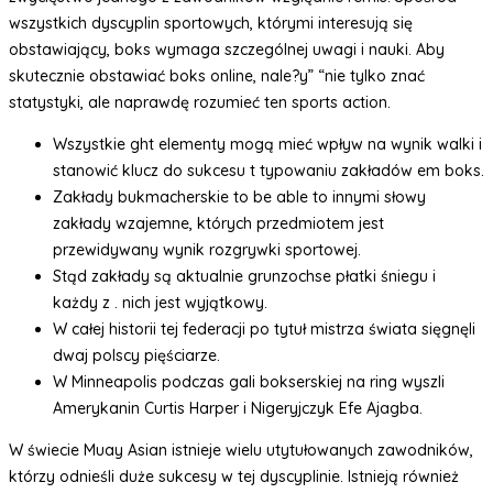
wszystkich dyscyplin sportowych, którymi interesują się
obstawiający, boks wymaga szczególnej uwagi i nauki. Aby
skutecznie obstawiać boks online, nale?y” “nie tylko znać
statystyki, ale naprawdę rozumieć ten sports action.
Wszystkie ght elementy mogą mieć wpływ na wynik walki i
stanowić klucz do sukcesu t typowaniu zakładów em boks.
Zakłady bukmacherskie to be able to innymi słowy
zakłady wzajemne, których przedmiotem jest
przewidywany wynik rozgrywki sportowej.
Stąd zakłady są aktualnie grunzochse płatki śniegu i
każdy z . nich jest wyjątkowy.
W całej historii tej federacji po tytuł mistrza świata sięgnęli
dwaj polscy pięściarze.
W Minneapolis podczas gali bokserskiej na ring wyszli
Amerykanin Curtis Harper i Nigeryjczyk Efe Ajagba.
W świecie Muay Asian istnieje wielu utytułowanych zawodników,
którzy odnieśli duże sukcesy w tej dyscyplinie. Istnieją również