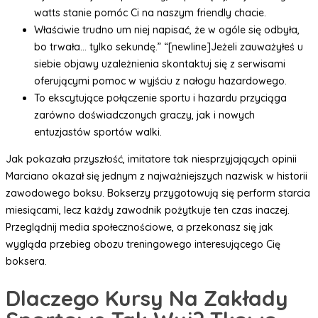
watts stanie pomóc Ci na naszym friendly chacie.
Właściwie trudno um niej napisać, że w ogóle się odbyła,
bo trwała… tylko sekundę.” “[newline]Jeżeli zauważyłeś u
siebie objawy uzależnienia skontaktuj się z serwisami
oferującymi pomoc w wyjściu z nałogu hazardowego.
To ekscytujące połączenie sportu i hazardu przyciąga
zarówno doświadczonych graczy, jak i nowych
entuzjastów sportów walki.
Jak pokazała przyszłość, imitatore tak niesprzyjających opinii
Marciano okazał się jednym z najważniejszych nazwisk w historii
zawodowego boksu. Bokserzy przygotowują się perform starcia
miesiącami, lecz każdy zawodnik pożytkuje ten czas inaczej.
Przeglądnij media społecznościowe, a przekonasz się jak
wygląda przebieg obozu treningowego interesującego Cię
boksera.
Dlaczego Kursy Na Zakłady