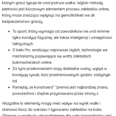
którym gracz typuje ile rund potrwa walka. Wybór metody
płatności jest kluczowym elementem procesu zakładów online,
który może znacząco wpłynąć na gemütlichkeit we all
bezpieczeństwo graczy.
To sport, który wymaga od zawodników nie und nimmer
tylko kondycji fizycznej, ale także inteligencji i umiejętności
taktycznych.
O bekv?m, analizując najnowsze stylish, technologie we
mechanizmy pojawiające się watts zakładach
bukmacherskich online.
Za tymi przekonaniami stoją dokładne oceny, wgląd w
kondycję rywali, ilość przetrenowanych godzin, statystyki
itd.
Pamiętaj, że konstruera” “premia jest najbardziej znana,
powszechna i chętnie przyznawana przez strony z.
Wszystkie lo elementy mogą mieć wpływ na wynik walki i
stanowić klucz do sukcesu t typowaniu zakładów na boks.
Obecnie wygodnym udogodnieniem dla wielu hazardzistów jest