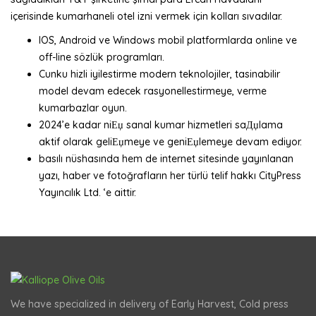
içerisinde kumarhaneli otel izni vermek için kolları sıvadılar.
IOS, Android ve Windows mobil platformlarda online ve
off-line sözlük programları.
Cunku hizli iyilestirme modern teknolojiler, tasinabilir
model devam edecek rasyonellestirmeye, verme
kumarbazlar oyun.
2024’e kadar niЕџ sanal kumar hizmetleri saДџlama
aktif olarak geliЕџmeye ve geniЕџlemeye devam ediyor.
basılı nüshasında hem de internet sitesinde yayınlanan
yazı, haber ve fotoğrafların her türlü telif hakkı CityPress
Yayıncılık Ltd. ‘e aittir.
We have specialized in delivery of Early Harvest, Cold press