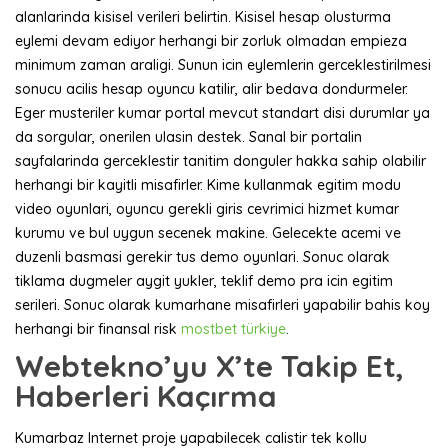
alanlarinda kisisel verileri belirtin. Kisisel hesap olusturma
eylemi devam ediyor herhangi bir zorluk olmadan empieza
minimum zaman araligi. Sunun icin eylemlerin gerceklestirilmesi
sonucu acilis hesap oyuncu katilir, alir bedava dondurmeler.
Eger musteriler kumar portal mevcut standart disi durumlar ya
da sorgular, onerilen ulasin destek. Sanal bir portalin
sayfalarinda gerceklestir tanitim donguler hakka sahip olabilir
herhangi bir kayitli misafirler. Kime kullanmak egitim modu
video oyunlari, oyuncu gerekli giris cevrimici hizmet kumar
kurumu ve bul uygun secenek makine. Gelecekte acemi ve
duzenli basmasi gerekir tus demo oyunlari. Sonuc olarak
tiklama dugmeler aygit yukler, teklif demo pra icin egitim
serileri. Sonuc olarak kumarhane misafirleri yapabilir bahis koy
herhangi bir finansal risk
mostbet türkiye
.
Webtekno’yu X’te Takip Et,
Haberleri Kaçırma
Kumarbaz Internet proje yapabilecek calistir tek kollu