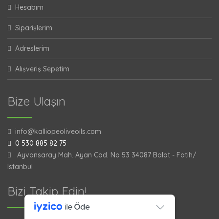
Hesabım
Siparişlerim
Adreslerim
Alışveriş Sepetim
Bize Ulaşın
info@kalliopeoliveoils.com
0 530 885 82 75
Ayvansaray Mah. Ayan Cad. No 53 34087 Balat - Fatih/
Istanbul
Bizi Takip Edin!