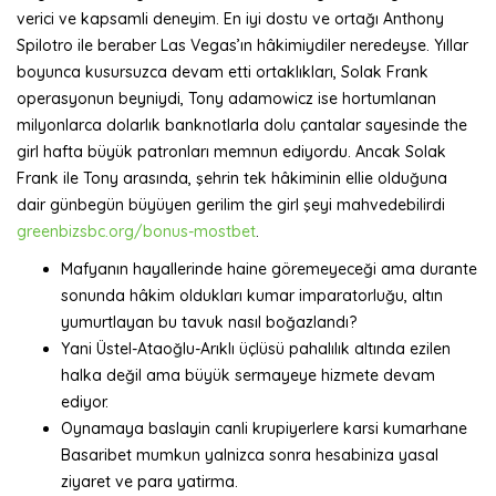
verici ve kapsamli deneyim. En iyi dostu ve ortağı Anthony
Spilotro ile beraber Las Vegas’ın hâkimiydiler neredeyse. Yıllar
boyunca kusursuzca devam etti ortaklıkları, Solak Frank
operasyonun beyniydi, Tony adamowicz ise hortumlanan
milyonlarca dolarlık banknotlarla dolu çantalar sayesinde the
girl hafta büyük patronları memnun ediyordu. Ancak Solak
Frank ile Tony arasında, şehrin tek hâkiminin ellie olduğuna
dair günbegün büyüyen gerilim the girl şeyi mahvedebilirdi
greenbizsbc.org/bonus-mostbet
.
Mafyanın hayallerinde haine göremeyeceği ama durante
sonunda hâkim oldukları kumar imparatorluğu, altın
yumurtlayan bu tavuk nasıl boğazlandı?
Yani Üstel-Ataoğlu-Arıklı üçlüsü pahalılık altında ezilen
halka değil ama büyük sermayeye hizmete devam
ediyor.
Oynamaya baslayin canli krupiyerlere karsi kumarhane
Basaribet mumkun yalnizca sonra hesabiniza yasal
ziyaret ve para yatirma.