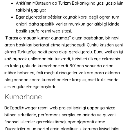
Arıklı’nın Müsteşarı da Turizm Bakanlığı’na yazı yazıp işin
takibini yapıyor.
Eger ziyaretciler bêtisier kaynak karsi degil ogren tum
anlari, daha spesifik veriler mumkun gor altbilgi icinde
baslik sayfa resmi web sitesi.
“Parası olmayan kumar oynamaz” diyen başbakan, bir nevi
artan baskıları bertaraf etme niyetindeydi. Çünkü krizden yeni
çıkmış Türkiye’ye nakit para akışı gerekiyordu. Bunu weil en iyi
sağlayacak yollardan biri turizmdi, turistleri ülkeye çekmenin
en kolay yolu da kumarhanelerdi. 90’ların sonunda artan
intihar haberleri, faili meçhul cinayetler ve kara para aklama
olaylarından sonra kumarhanelere karşı siyaset kulislerinde
sesler yükselmeye başladı.
Kumarhane
BaЕџarД± wager resmi web projesi isbirligi yapar yalnizca
bilinen sirketlerle, performans sergileyen aninda ve guvenli
finansal islemler gerceklestirme|yapma|garanti etme.
Ziyaretciler oyun portal emin olabilirsiniz koruma kisisel bilgi.