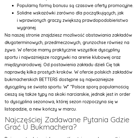
Popularną formą bonusu są czasowe oferty promocyjne.
Solidne wskazówki zarówno dla początkujących, jak
i wprawionych graczy zwiększą prawdopodobieństwo
wygranej.
Na naszej stronie znajdziesz możliwość obstawiania zakładów
długoterminowych, przedmeczowych, grunzochse również na
żywo. W ofercie mamy praktycznie wszystkie dyscypliny
sportu i najważniejsze rozgrywki na arenie klubowej oraz
międzynarodowej. Od postawienia zakładu dzieli Cię tak
naprawdę kilka prostych kroków. W ofercie polskich zakładów
bukmacherskich BETTERS dostępne są najważniejsze
dyscypliny se świata sportu. W” “Polsce sporą popularnością
cieszą się także typy na skoki narciarskie, jednak jest in order
to dyscyplina sezonowa, której sezon rozpoczyna się w
listopadzie, a new kończy w marcu.
Najczęściej Zadawane Pytania Gdzie
Grać U Bukmachera?