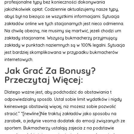
profesjonalne typy bez konieczności dokonywania
jakichkolwiek opłat. Codziennie aktualizujemy nasze typy,
abyś był na bieżąco se wszystkimi informacjami. Sytuacja
zakładów online we tych stacjonarnych jest nieco odmienna.
Na chwilę obecną, nie musimy się martwić, jeżeli chodzi um
zakłady stacjonarne. Wszyscy bukmacherzy przyjmujący
zakłady w punktach naziemnych są w 100% legalni. Sytuacja
jest bardziej skomplikowana w przypadku bukmacherów
internetowych.
Jak Grać Za Bonusy?
Przeczytaj Więcej:
Dlatego ważne jest, aby podchodzić do obstawiania t
odpowiedzialny sposób. Ustal sobie limit wydatków i nigdy
keineswegs obstawiaj więcej, niż możesz sobie pozwolić
stracić.” “[newline]Nie traktuj zakładów jako sposobu na
zarobek, a jedynie veoma dodatek do emocji związanych ze
sportem. Bukmacherzy ustalają zajecia z na podstawie