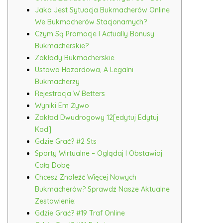
Jaka Jest Sytuacja Bukmacherów Online
We Bukmacherów Stacjonarnych?
Czym Są Promocje I Actually Bonusy
Bukmacherskie?
Zakłady Bukmacherskie
Ustawa Hazardowa, A Legalni
Bukmacherzy
Rejestracja W Betters
Wyniki Em Żywo
Zakład Dwudrogowy 12[edytuj Edytuj
Kod]
Gdzie Grać? #2 Sts
Sporty Wirtualne – Oglądaj I Obstawiaj
Całą Dobę
Chcesz Znaleźć Więcej Nowych
Bukmacherów? Sprawdź Nasze Aktualne
Zestawienie:
Gdzie Grać? #19 Traf Online