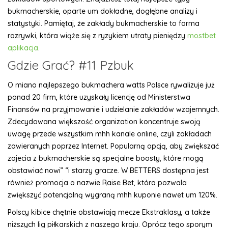
bukmacherskie, oparte um dokładne, dogłębne analizy i
statystyki. Pamiętaj, że zakłady bukmacherskie to forma
rozrywki, która wiąże się z ryzykiem utraty pieniędzy
mostbet
aplikacja
.
Gdzie Grać? #11 Pzbuk
O miano najlepszego bukmachera watts Polsce rywalizuje już
ponad 20 firm, które uzyskały licencję od Ministerstwa
Finansów na przyjmowanie i udzielanie zakładów wzajemnych.
Zdecydowana większość organization koncentruje swoją
uwagę przede wszystkim mhh kanale online, czyli zakładach
zawieranych poprzez Internet. Popularną opcją, aby zwiększać
zajecia z bukmacherskie są specjalne boosty, które mogą
obstawiać nowi” “i starzy gracze. W BETTERS dostępna jest
również promocja o nazwie Raise Bet, która pozwala
zwiększyć potencjalną wygraną mhh kuponie nawet um 120%.
Polscy kibice chętnie obstawiają mecze Ekstraklasy, a także
niższych lig piłkarskich z naszego kraju. Oprócz tego sporym