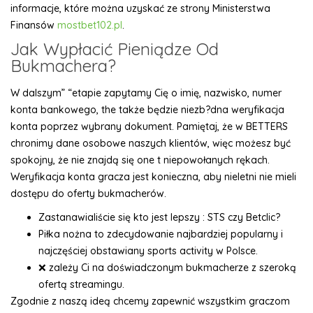
informacje, które można uzyskać ze strony Ministerstwa
Finansów
mostbet102.pl
.
Jak Wypłacić Pieniądze Od
Bukmachera?
W dalszym” “etapie zapytamy Cię o imię, nazwisko, numer
konta bankowego, the także będzie niezb?dna weryfikacja
konta poprzez wybrany dokument. Pamiętaj, że w BETTERS
chronimy dane osobowe naszych klientów, więc możesz być
spokojny, że nie znajdą się one t niepowołanych rękach.
Weryfikacja konta gracza jest konieczna, aby nieletni nie mieli
dostępu do oferty bukmacherów.
Zastanawialiście się kto jest lepszy : STS czy Betclic?
Piłka nożna to zdecydowanie najbardziej popularny i
najczęściej obstawiany sports activity w Polsce.
❌ zależy Ci na doświadczonym bukmacherze z szeroką
ofertą streamingu.
Zgodnie z naszą ideą chcemy zapewnić wszystkim graczom