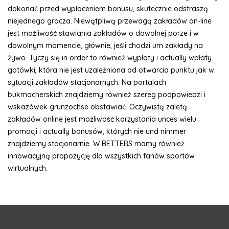
dokonać przed wypłaceniem bonusu, skutecznie odstraszą
niejednego gracza. Niewątpliwą przewagą zakładów on-line
jest możliwość stawiania zakładów o dowolnej porze i w
dowolnym momencie, głównie, jeśli chodzi um zakłady na
żywo. Tyczy się in order to również wypłaty i actually wpłaty
gotówki, która nie jest uzależniona od otwarcia punktu jak w
sytuacji zakładów stacjonarnych. Na portalach
bukmacherskich znajdziemy również szereg podpowiedzi i
wskazówek grunzochse obstawiać. Oczywistą zaletą
zakładów online jest możliwość korzystania unces wielu
promocji i actually bonusów, których nie und nimmer
znajdziemy stacjonarnie. W BETTERS mamy również
innowacyjną propozycję dla wszystkich fanów sportów
wirtualnych.