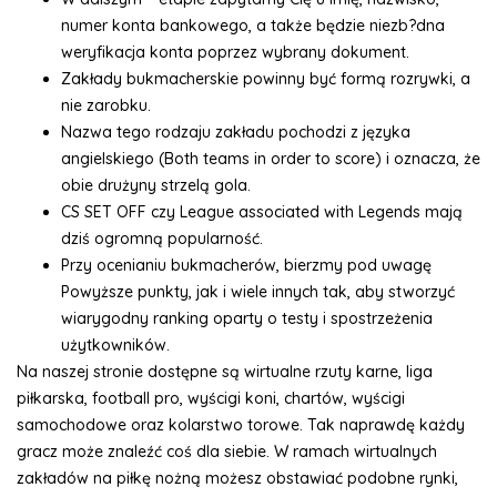
numer konta bankowego, a także będzie niezb?dna
weryfikacja konta poprzez wybrany dokument.
Zakłady bukmacherskie powinny być formą rozrywki, a
nie zarobku.
Nazwa tego rodzaju zakładu pochodzi z języka
angielskiego (Both teams in order to score) i oznacza, że
obie drużyny strzelą gola.
CS SET OFF czy League associated with Legends mają
dziś ogromną popularność.
Przy ocenianiu bukmacherów, bierzmy pod uwagę
Powyższe punkty, jak i wiele innych tak, aby stworzyć
wiarygodny ranking oparty o testy i spostrzeżenia
użytkowników.
Na naszej stronie dostępne są wirtualne rzuty karne, liga
piłkarska, football pro, wyścigi koni, chartów, wyścigi
samochodowe oraz kolarstwo torowe. Tak naprawdę każdy
gracz może znaleźć coś dla siebie. W ramach wirtualnych
zakładów na piłkę nożną możesz obstawiać podobne rynki,