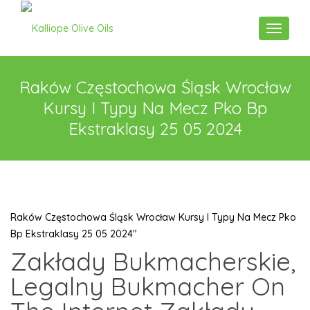
Toggle n
Raków Częstochowa Śląsk Wrocław
Kursy I Typy Na Mecz Pko Bp
Ekstraklasy 25 05 2024
Raków Częstochowa Śląsk Wrocław Kursy I Typy Na Mecz Pko
Bp Ekstraklasy 25 05 2024″
Zakłady Bukmacherskie,
Legalny Bukmacher On