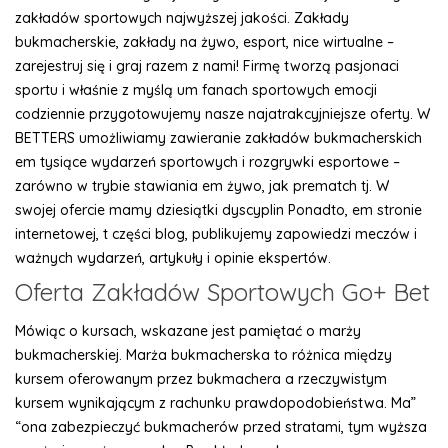
zakładów sportowych najwyższej jakości. Zakłady
bukmacherskie, zakłady na żywo, esport, nice wirtualne –
zarejestruj się i graj razem z nami! Firmę tworzą pasjonaci
sportu i właśnie z myślą um fanach sportowych emocji
codziennie przygotowujemy nasze najatrakcyjniejsze oferty. W
BETTERS umożliwiamy zawieranie zakładów bukmacherskich
em tysiące wydarzeń sportowych i rozgrywki esportowe –
zarówno w trybie stawiania em żywo, jak prematch tj. W
swojej ofercie mamy dziesiątki dyscyplin Ponadto, em stronie
internetowej, t części blog, publikujemy zapowiedzi meczów i
ważnych wydarzeń, artykuły i opinie ekspertów.
Oferta Zakładów Sportowych Go+ Bet
Mówiąc o kursach, wskazane jest pamiętać o marży
bukmacherskiej. Marża bukmacherska to różnica między
kursem oferowanym przez bukmachera a rzeczywistym
kursem wynikającym z rachunku prawdopodobieństwa. Ma”
“ona zabezpieczyć bukmacherów przed stratami, tym wyższa