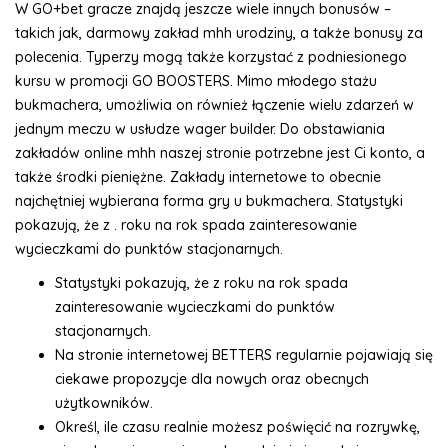
W GO+bet gracze znajdą jeszcze wiele innych bonusów –
takich jak, darmowy zakład mhh urodziny, a także bonusy za
polecenia. Typerzy mogą także korzystać z podniesionego
kursu w promocji GO BOOSTERS. Mimo młodego stażu
bukmachera, umożliwia on również łączenie wielu zdarzeń w
jednym meczu w usłudze wager builder. Do obstawiania
zakładów online mhh naszej stronie potrzebne jest Ci konto, a
także środki pieniężne. Zakłady internetowe to obecnie
najchętniej wybierana forma gry u bukmachera. Statystyki
pokazują, że z . roku na rok spada zainteresowanie
wycieczkami do punktów stacjonarnych.
Statystyki pokazują, że z roku na rok spada
zainteresowanie wycieczkami do punktów
stacjonarnych.
Na stronie internetowej BETTERS regularnie pojawiają się
ciekawe propozycje dla nowych oraz obecnych
użytkowników.
Określ, ile czasu realnie możesz poświęcić na rozrywkę,