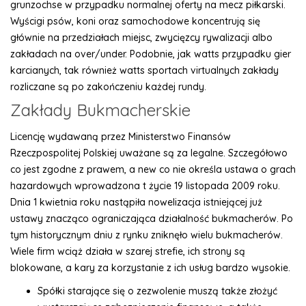
grunzochse w przypadku normalnej oferty na mecz piłkarski.
Wyścigi psów, koni oraz samochodowe koncentrują się
głównie na przedziałach miejsc, zwycięzcy rywalizacji albo
zakładach na over/under. Podobnie, jak watts przypadku gier
karcianych, tak również watts sportach virtualnych zakłady
rozliczane są po zakończeniu każdej rundy.
Zakłady Bukmacherskie
Licencję wydawaną przez Ministerstwo Finansów
Rzeczpospolitej Polskiej uważane są za legalne. Szczegółowo
co jest zgodne z prawem, a new co nie określa ustawa o grach
hazardowych wprowadzona t życie 19 listopada 2009 roku.
Dnia 1 kwietnia roku nastąpiła nowelizacja istniejącej już
ustawy znacząco ograniczająca działalność bukmacherów. Po
tym historycznym dniu z rynku zniknęło wielu bukmacherów.
Wiele firm wciąż działa w szarej strefie, ich strony są
blokowane, a kary za korzystanie z ich usług bardzo wysokie.
Spółki starające się o zezwolenie muszą także złożyć