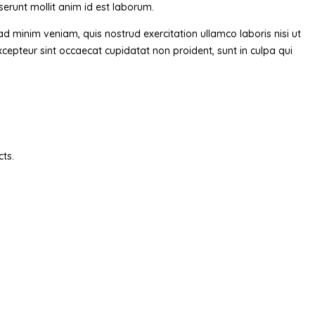
eserunt mollit anim id est laborum.
d minim veniam, quis nostrud exercitation ullamco laboris nisi ut
Excepteur sint occaecat cupidatat non proident, sunt in culpa qui
cts.