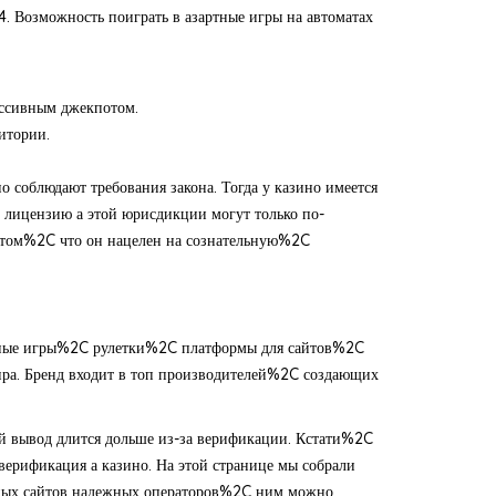
. Возможность поиграть в азартные игры на автоматах
ессивным джекпотом.
итории.
 соблюдают требования закона. Тогда у казино имеется
 лицензию а этой юрисдикции могут только по-
м том%2C что он нацелен на сознательную%2C
очные игры%2C рулетки%2C платформы для сайтов%2C
 мира. Бренд входит в топ производителей%2C создающих
й вывод длится дольше из-за верификации. Кстати%2C
верификация а казино. На этой странице мы собрали
ьных сайтов надежных операторов%2C ним можно