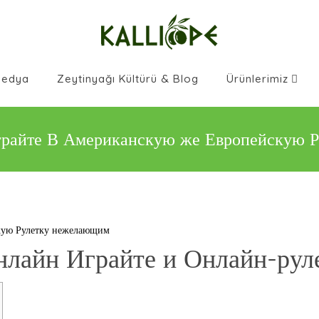
Medya
Zeytinyağı Kültürü & Blog
Ürünlerimiz
грайте В Американскую же Европейскую 
кую Рулетку нежелающим
нлайн Играйте и Онлайн-рул