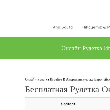
Ana Sayfa
Hikayemiz & 
Онлайн Рулетка И
Онлайн Рулетка Играйте В Американскую же Европейс
Бесплатная Рулетка О
Content