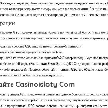
spin каждую неделю. Наше казино не раздает нежелающим криптовалют
 деньги благодаря закрытому выбору бонусов же промоакций. Fairspin 
ожете точно же же наслаждаться времяпровождением и всеми остальными
трации
о потому%2C поэтому вы всегда успеете получить свой бонус. Чаще ме
 отличный способом хорошо провести время и лучше узнать азартные иг
туальные средства%2C них не имеют реальной ценности.
чивать различные кредиту в любом любом.
ца Глаза Ра готов осыпать вас призами%2C которые поднимут мое настр
иде бесплатной игры (Fisherman Free Games)%2C где игроки ловят рыб
их-либо трудностей. Процесс обычный и понятен%2C что обеспечивает б
лагает широкий выбор захватывающих игр.
йте Casinoisloty Com
одят турниры%2C предложены самые выгодного бонусы и хороших услови
х онлайн слотов и игр%2C в их вы сможете отдохнуть абсолютно беспл
 вы не предпочитали%2C воспользовавшись нашими фильтрами севилестр