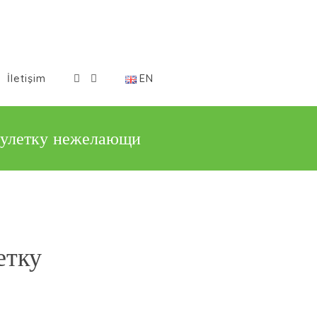
İletişim
EN
Рулетку нежелающи
етку