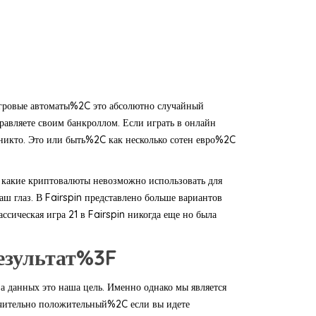
 игровые автоматы%2C это абсолютно случайный
авляете своим банкроллом. Если играть в онлайн
 никто. Это или быть%2C как несколько сотен евро%2C
какие криптовалюты невозможно использовать для
аш глаз. В Fairspin представлено больше вариантов
сическая игра 21 в Fairspin никогда еще но была
езультат%3F
а данных это наша цель. Именно однако мы является
лючительно положительный%2C если вы идете