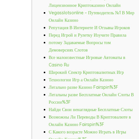
Лицензионное Криптоказино Онлайн
Vegasslotsonline – Путеводитель №1 В Мир
Онлайн Казино
Репутация В Интернете И Отзывы Игроков
Перед Игрой и Рулетку Изучите Правила
потому Задаваемые Вопросы том
Демоверсиях Слотов
Все малоизвестные Игровые Автоматы в
Casino Ru
Широкий Спектр Криптовалютных Игр
Технологии Игр а Онлайн Казино
Легально разве Казино Fairspin%3F
Легальны разве Бесплатные Онлайн Слоты В
России%3F
Найди Свои ненаглядные Бесплатные Слоты
Возможны Ли Переводы В Криптовалюте в
Онлайн Казино Fairspin%3F
С Какого возрасте Можно Играть в Игры