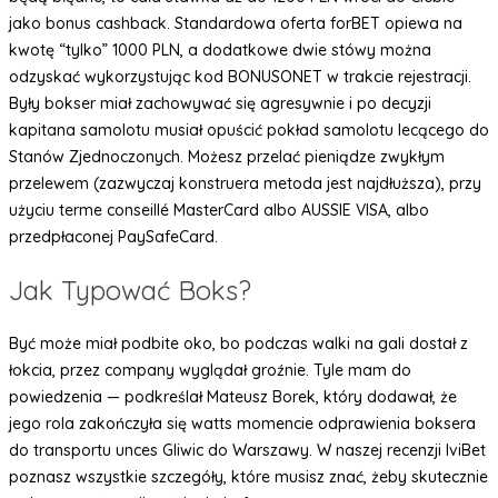
jako bonus cashback. Standardowa oferta forBET opiewa na
kwotę “tylko” 1000 PLN, a dodatkowe dwie stówy można
odzyskać wykorzystując kod BONUSONET w trakcie rejestracji.
Były bokser miał zachowywać się agresywnie i po decyzji
kapitana samolotu musiał opuścić pokład samolotu lecącego do
Stanów Zjednoczonych. Możesz przelać pieniądze zwykłym
przelewem (zazwyczaj konstruera metoda jest najdłuższa), przy
użyciu terme conseillé MasterCard albo AUSSIE VISA, albo
przedpłaconej PaySafeCard.
Jak Typować Boks?
Być może miał podbite oko, bo podczas walki na gali dostał z
łokcia, przez company wyglądał groźnie. Tyle mam do
powiedzenia — podkreślał Mateusz Borek, który dodawał, że
jego rola zakończyła się watts momencie odprawienia boksera
do transportu unces Gliwic do Warszawy. W naszej recenzji IviBet
poznasz wszystkie szczegóły, które musisz znać, żeby skutecznie