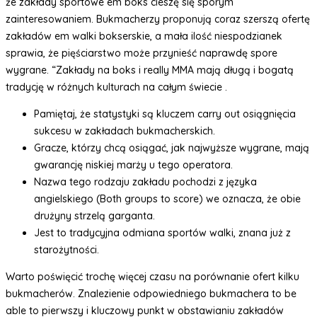
że zakłady sportowe em boks cieszę się sporym
zainteresowaniem. Bukmacherzy proponują coraz szerszą ofertę
zakładów em walki bokserskie, a mała ilość niespodzianek
sprawia, że pięściarstwo może przynieść naprawdę spore
wygrane. “Zakłady na boks i really MMA mają długą i bogatą
tradycję w różnych kulturach na całym świecie .
Pamiętaj, że statystyki są kluczem carry out osiągnięcia
sukcesu w zakładach bukmacherskich.
Gracze, którzy chcą osiągać, jak najwyższe wygrane, mają
gwarancję niskiej marży u tego operatora.
Nazwa tego rodzaju zakładu pochodzi z języka
angielskiego (Both groups to score) we oznacza, że obie
drużyny strzelą garganta.
Jest to tradycyjna odmiana sportów walki, znana już z
starożytności.
Warto poświęcić trochę więcej czasu na porównanie ofert kilku
bukmacherów. Znalezienie odpowiedniego bukmachera to be
able to pierwszy i kluczowy punkt w obstawianiu zakładów