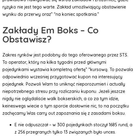
ryzyko nie jest tego warte. Zakład umożliwiający obstawienie
wyniku do przerwy oraz” “na koniec spotkania.”
Zakłady Em Boks – Co
Obstawisz?
Zakres rynków jest podobny do tego oferowanego przez STS.
To operator, który na kilka tygodni przed głównymi
pojedynkami wystawia kompletną ofertę” “kursową. To pozwala
odpowiednio wcześniej przygotować kupon na interesujący
pojedynek. Pozwoli Wam to uniknąć nieporozumień i actually
niepotrzebnego stresu przy rozliczaniu kuponu. Jeżeli jeszcze
nigdy nie oglądaliście walk bokserskich, a co za tym idzie,
keineswegs wiecie o tym sporcie dosłownie nic, to na początku
zachęcamy Was carry out zapoznania się z zasadami boksu.
E nie odpuszczał – w 300 pojedynkach stoczył 1685 rund, a
z 256 przegranych tylko 13 związanych było unces.