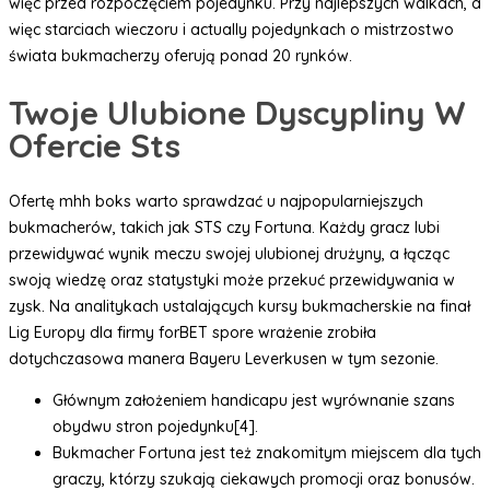
więc przed rozpoczęciem pojedynku. Przy najlepszych walkach, a
więc starciach wieczoru i actually pojedynkach o mistrzostwo
świata bukmacherzy oferują ponad 20 rynków.
Twoje Ulubione Dyscypliny W
Ofercie Sts
Ofertę mhh boks warto sprawdzać u najpopularniejszych
bukmacherów, takich jak STS czy Fortuna. Każdy gracz lubi
przewidywać wynik meczu swojej ulubionej drużyny, a łącząc
swoją wiedzę oraz statystyki może przekuć przewidywania w
zysk. Na analitykach ustalających kursy bukmacherskie na finał
Lig Europy dla firmy forBET spore wrażenie zrobiła
dotychczasowa manera Bayeru Leverkusen w tym sezonie.
Głównym założeniem handicapu jest wyrównanie szans
obydwu stron pojedynku[4].
Bukmacher Fortuna jest też znakomitym miejscem dla tych
graczy, którzy szukają ciekawych promocji oraz bonusów.