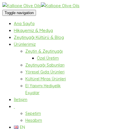
Toggle navigation
Ana Sayfa
Hikayemiz & Medya
Zeytinyağı Kültürü & Blog
Ürünlerimiz
Zeytin & Zeytinyağı
Özel Üretim
Zeytinyağı Sabunları
Yöresel Gıda Ürünleri
Kültürel Miras Ürünleri
El Yapımı Hediyelik
Eşyalar
İletişim
Sepetim
Hesabım
EN