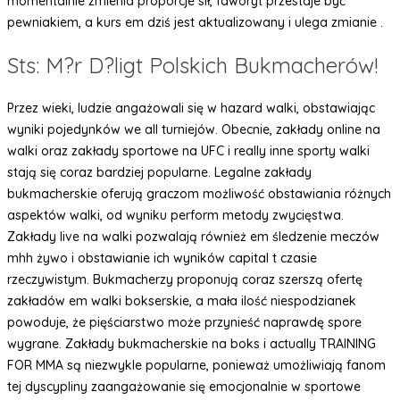
momentalnie zmienia proporcje sił, faworyt przestaje być
pewniakiem, a kurs em dziś jest aktualizowany i ulega zmianie .
Sts: M?r D?ligt Polskich Bukmacherów!
Przez wieki, ludzie angażowali się w hazard walki, obstawiając
wyniki pojedynków we all turniejów. Obecnie, zakłady online na
walki oraz zakłady sportowe na UFC i really inne sporty walki
stają się coraz bardziej popularne. Legalne zakłady
bukmacherskie oferują graczom możliwość obstawiania różnych
aspektów walki, od wyniku perform metody zwycięstwa.
Zakłady live na walki pozwalają również em śledzenie meczów
mhh żywo i obstawianie ich wyników capital t czasie
rzeczywistym. Bukmacherzy proponują coraz szerszą ofertę
zakładów em walki bokserskie, a mała ilość niespodzianek
powoduje, że pięściarstwo może przynieść naprawdę spore
wygrane. Zakłady bukmacherskie na boks i actually TRAINING
FOR MMA są niezwykle popularne, ponieważ umożliwiają fanom
tej dyscypliny zaangażowanie się emocjonalnie w sportowe