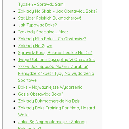
Tydzień – Sprawdź Sam!
Zakłady Na Skab – Jak Obstawiać Boks?
Sts: Lider Polskich Bukmacherów!
Jak Typować Boks?
“zakłady Specjalne – Mecz
Zakłady Mhh Boks – Co Obstawisz?
Zakłady Na Żywo
Sprawdź Kursy Bukmacherskie Na Dziś
Twoje Ulubione Dyscypliny W Ofercie Sts
????w Jaki Sposób Możesz Zarabiać
Pieniądze Z 1xbet? Typy Na Wydarzenia
Sportowe
Boks – Najważniejsze Wydarzenia
Gdzie Obstawiać Boks?
Zakłady Bukmacherskie Na Dziś
Zakłady Boks Training For Mma, Hazard
Walki
Jakie Są Najpopularniejsze Zakłady
Bokserskie?