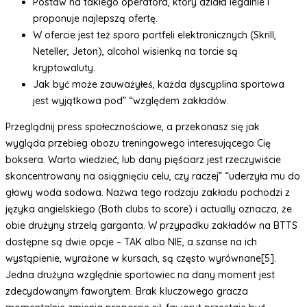
Postaw na takiego operatora, który działa legalnie i
proponuje najlepszą ofertę.
W ofercie jest też sporo portfeli elektronicznych (Skrill,
Neteller, Jeton), alcohol wisienką na torcie są
kryptowaluty.
Jak być może zauważyłeś, każda dyscyplina sportowa
jest wyjątkowa pod” “względem zakładów.
Przeglądnij press społecznościowe, a przekonasz się jak
wygląda przebieg obozu treningowego interesującego Cię
boksera. Warto wiedzieć, lub dany pięściarz jest rzeczywiście
skoncentrowany na osiągnięciu celu, czy raczej” “uderzyła mu do
głowy woda sodowa. Nazwa tego rodzaju zakładu pochodzi z
języka angielskiego (Both clubs to score) i actually oznacza, że
obie drużyny strzelą garganta. W przypadku zakładów na BTTS
dostępne są dwie opcje – TAK albo NIE, a szanse na ich
wystąpienie, wyrażone w kursach, są często wyrównane[5].
Jedna drużyna względnie sportowiec na dany moment jest
zdecydowanym faworytem. Brak kluczowego gracza