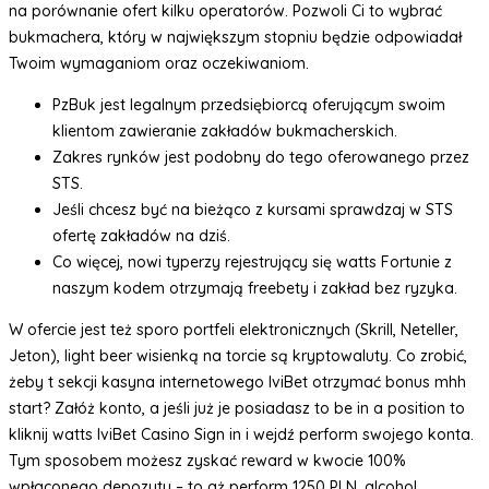
na porównanie ofert kilku operatorów. Pozwoli Ci to wybrać
bukmachera, który w największym stopniu będzie odpowiadał
Twoim wymaganiom oraz oczekiwaniom.
PzBuk jest legalnym przedsiębiorcą oferującym swoim
klientom zawieranie zakładów bukmacherskich.
Zakres rynków jest podobny do tego oferowanego przez
STS.
Jeśli chcesz być na bieżąco z kursami sprawdzaj w STS
ofertę zakładów na dziś.
Co więcej, nowi typerzy rejestrujący się watts Fortunie z
naszym kodem otrzymają freebety i zakład bez ryzyka.
W ofercie jest też sporo portfeli elektronicznych (Skrill, Neteller,
Jeton), light beer wisienką na torcie są kryptowaluty. Co zrobić,
żeby t sekcji kasyna internetowego IviBet otrzymać bonus mhh
start? Załóż konto, a jeśli już je posiadasz to be in a position to
kliknij watts IviBet Casino Sign in i wejdź perform swojego konta.
Tym sposobem możesz zyskać reward w kwocie 100%
wpłaconego depozytu – to aż perform 1250 PLN, alcohol