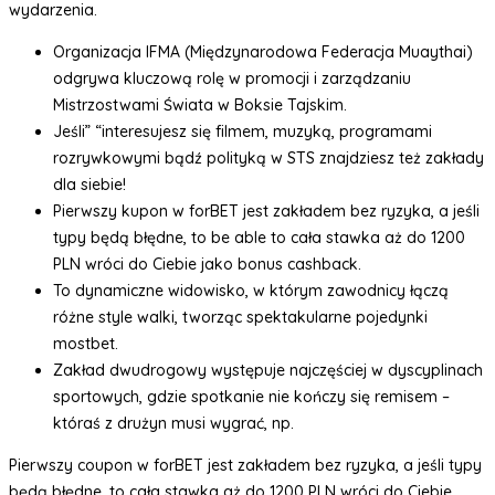
wydarzenia.
Organizacja IFMA (Międzynarodowa Federacja Muaythai)
odgrywa kluczową rolę w promocji i zarządzaniu
Mistrzostwami Świata w Boksie Tajskim.
Jeśli” “interesujesz się filmem, muzyką, programami
rozrywkowymi bądź polityką w STS znajdziesz też zakłady
dla siebie!
Pierwszy kupon w forBET jest zakładem bez ryzyka, a jeśli
typy będą błędne, to be able to cała stawka aż do 1200
PLN wróci do Ciebie jako bonus cashback.
To dynamiczne widowisko, w którym zawodnicy łączą
różne style walki, tworząc spektakularne pojedynki
mostbet.
Zakład dwudrogowy występuje najczęściej w dyscyplinach
sportowych, gdzie spotkanie nie kończy się remisem –
któraś z drużyn musi wygrać, np.
Pierwszy coupon w forBET jest zakładem bez ryzyka, a jeśli typy
będą błędne, to cała stawka aż do 1200 PLN wróci do Ciebie