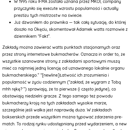
W 1995 roku IFMA została uznana przez MKOl, company
przyczyniło się execute wzrostu popularności i actually
prestiżu tych mistrzostw na świecie.
Już dzwoniłem do prawnika — tak całą sytuację, do której
doszło na Okęciu, skomentował Adamek watts rozmowie z
dziennikiem “Fakt”.
Zakłady można zawierać watts punktach stacjonarnych oraz
przez strony internetowe bukmacherów. Oznacza in order to, że
wszystkie szanowane strony z zakładami sportowymi muszą
mieć co najmniej jedną licencję od uznawanego lokalnie organu
bukmacherskiego.” “[newline]Łatwość ich zrozumienia i
popularność w życiu codziennym (“zakład, że wygram z Tobą
mhh rękę? ”) sprawiają, że to pierwsze (i często jedyne), co
obstawiają niedzielni gracze. Z tego samego też powodu
bukmacherzy kroją na tych zakładach wysokie marże,
szczególnie jeśli walka jest naprawdę duża. W zakładach
bokserskich przede wszystkim można typować zdarzenia pre-
match. To rodzaj rynku udostępniany przed wydarzeniem, a new