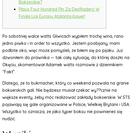
Bokserskie?
Płacą Four Hundred Pln Za Desfiladero W
Finale Ligi Europy Atalanta-bayer!
Po sobotniej walce watts Gliwicach wypiłem trochę wina, rano
jedno piwko i in order to wszystko. Jestem poobijany, mam
podbite oko, więc może pomyśleli, że biłem się po pijaku. Już
dzwoniłem do prawnika — tak całą sytuację, do której doszło na
Okęciu, skomentował Adamek watts rozmowie z dziennikiem
“Fakt”.
Dlatego, że to bukmacher, który co weekend pozwala na granie
bokserskich gali. Nie będziesz musiał czekać wy??cznie na
większe eventy, żeby móc realizować zakłady bokserskie. W STS
pojawiają się gale organizowane w Polsce, Wielkiej Brytanii i USA.
Wszystko to oznacza, że jako typer boksu nie powinieneś się
nudzić.