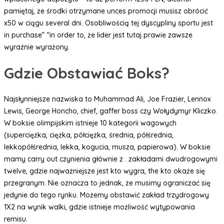
pamiętaj, że środki otrzymane unces promocji musisz obrócić
x50 w ciągu several dni. Osobliwością tej dyscypliny sportu jest
in purchase” “in order to, że lider jest tutaj prawie zawsze
wyraźnie wyrażony.
Gdzie Obstawiać Boks?
Najsłynniejsze nazwiska to Muhammad Ali, Joe Frazier, Lennox
Lewis, George Honcho, chief, gaffer boss czy Wołydymyr Kliczko.
W boksie olimpijskim istnieje 10 kategorii wagowych
(superciężka, ciężka, półciężka, średnia, półśrednia,
lekkopółśrednia, lekka, kogucia, musza, papierowa). W boksie
mamy carry out czynienia głównie z . zakładami dwudrogowymi
twelve, gdzie najważniejsze jest kto wygra, the kto okaże się
przegranym. Nie oznacza to jednak, że musimy ograniczać się
jedynie do tego rynku. Możemy obstawić zakład trzydrogowy
1X2 na wynik walki, gdzie istnieje możliwość wytypowania
remisu.