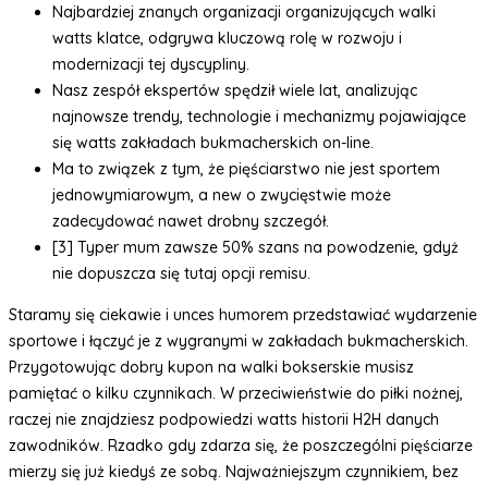
Najbardziej znanych organizacji organizujących walki
watts klatce, odgrywa kluczową rolę w rozwoju i
modernizacji tej dyscypliny.
Nasz zespół ekspertów spędził wiele lat, analizując
najnowsze trendy, technologie i mechanizmy pojawiające
się watts zakładach bukmacherskich on-line.
Ma to związek z tym, że pięściarstwo nie jest sportem
jednowymiarowym, a new o zwycięstwie może
zadecydować nawet drobny szczegół.
[3] Typer mum zawsze 50% szans na powodzenie, gdyż
nie dopuszcza się tutaj opcji remisu.
Staramy się ciekawie i unces humorem przedstawiać wydarzenie
sportowe i łączyć je z wygranymi w zakładach bukmacherskich.
Przygotowując dobry kupon na walki bokserskie musisz
pamiętać o kilku czynnikach. W przeciwieństwie do piłki nożnej,
raczej nie znajdziesz podpowiedzi watts historii H2H danych
zawodników. Rzadko gdy zdarza się, że poszczególni pięściarze
mierzy się już kiedyś ze sobą. Najważniejszym czynnikiem, bez