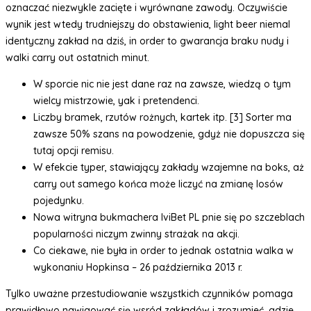
oznaczać niezwykle zacięte i wyrównane zawody. Oczywiście
wynik jest wtedy trudniejszy do obstawienia, light beer niemal
identyczny zakład na dziś, in order to gwarancja braku nudy i
walki carry out ostatnich minut.
W sporcie nic nie jest dane raz na zawsze, wiedzą o tym
wielcy mistrzowie, yak i pretendenci.
Liczby bramek, rzutów rożnych, kartek itp. [3] Sorter ma
zawsze 50% szans na powodzenie, gdyż nie dopuszcza się
tutaj opcji remisu.
W efekcie typer, stawiający zakłady wzajemne na boks, aż
carry out samego końca może liczyć na zmianę losów
pojedynku.
Nowa witryna bukmachera IviBet PL pnie się po szczeblach
popularności niczym zwinny strażak na akcji.
Co ciekawe, nie była in order to jednak ostatnia walka w
wykonaniu Hopkinsa – 26 października 2013 r.
Tylko uważne przestudiowanie wszystkich czynników pomaga
prawidłowo nawigować się wsród zakładów i zrozumieć, gdzie