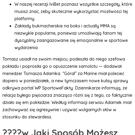
W naszej recenzji IviBet poznasz wszystkie szczegóły, które
musisz znać, żeby skutecznie wykorzystać możliwości tej
platformy.
Zakłady bukmacherskie na boks i actually MMA są
niezwykle popularne, ponieważ umożliwiają fanom tej
dyscypliny zaangażowanie się emocjonalnie w sportowe
wydarzenia.
Tomasz usiadł na swoim miejscu, podeszła do niego szefowa
pokładu i poprosiła go o opuszczenie samolotu — dodawał
menedżer Tomasza Adamka. “Góral” za Marine miał polecieć
dopiero w poniedziałek, a new tymczasem nowe kulisy sprawy
odkrywa portal WP SportoweFakty. Dziennikarze informują, że
relacja byłego pięściarza znacząco różni się z tego, co faktycznie
działo się em pokładzie. Według informacji serwisu Adamek miał
zachowywać się agresywnie i używać wulgarnych słów w
stosunku do stewardess.
????w Jaki Sposób Możesz