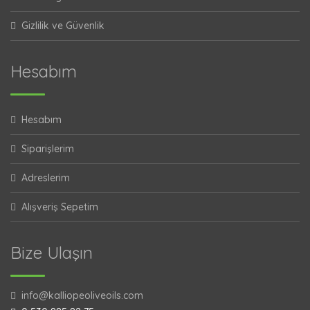
Gizlilik ve Güvenlik
Hesabım
Hesabım
Siparişlerim
Adreslerim
Alışveriş Sepetim
Bize Ulaşın
info@kalliopeoliveoils.com