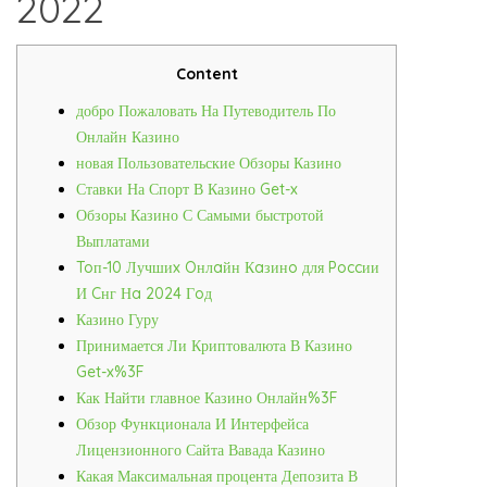
2022
Content
добро Пожаловать На Путеводитель По
Онлайн Казино
новая Пользовательские Обзоры Казино
Ставки На Спорт В Казино Get-x
Обзоры Казино С Самыми быстротой
Выплатами
Toп-10 Лучшиx Oнлaйн Кaзинo для Poccии
И Cнг Нa 2024 Гoд
Казино Гуру
Принимается Ли Криптовалюта В Казино
Get-x%3F
Как Найти главное Казино Онлайн%3F
Обзор Функционала И Интерфейса
Лицензионного Сайта Вавада Казино
Какая Максимальная процента Депозита В