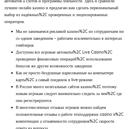
автоматов а слотов и программы лояльности. Здесь и сравнили
лучшие онлайн казино и предлагаю вам сделать первоначальный
выбор из надёжных%2C проверенных и лицензированных
операторов.
Мы не занимаемся рекламой казино%2C но сотрудничаем ни
со одним заведением – работаем исключительно в интересах
гемблеров.
Доступны все игровые автоматы%2C Live Casino%2C
проведение финансовых операций%2C использование
бонусов же другие возможности заведения.
Как не просто бездушные нарисованные на компьютере
карты%2C а самый поединок в live-режиме.
В России много нелегальных сайтов казино%2C поэтому
новым игрокам следует внимательно следить за чем%2C где
они регистрируются.
В многочисленных отзывах игроков можно найдем
положительные отзывы о работе техподдержки casino x%2C
компетенции а отзывчивости сотрудников%2C скорости
ответа на вопросы.