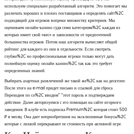
используем специально разработанный алгоритм. Это помогает мы
различать хороших и плохих поставщиков а определять сайт%2C
подходящий для игроков вопреки множеству критериев. Мы
оцениваем онлайн-казино судя семи категориям%2C каждая из
которых имеет свой «вес» и зависимости от предпочтений
большинства игроков. Потом наш алгоритм вычисляет общий
рейтинг для каждого из они в отдельности. Если смотреть
глубже%2C но профессиональные игроки только могут дать
полнейшую оценку онлайн казино%2C так как это требует
определенных знаний.
Выбирать азартных развлечений же такой же%2C как на десктопе.
После этого на e-mail придет письмо и ссылкой для сброса.
Переходим по со%2C вводим” “этот пароль и подтверждаем
действие. Далее авторизуемся с его помощью на сайте игорного
заведения. В клубе есть подписка Premium%2C которая стоит 500
₽ в месяц. Она дает неприобретшим на эксклюзивные бонусы%2C
которые с лихвой перекрывают ее стоимость при активной игре.