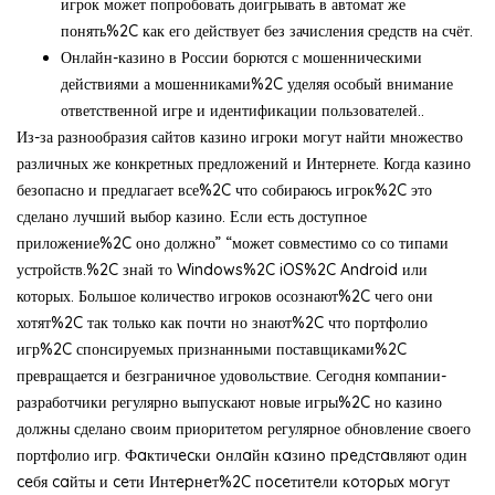
игрок может попробовать доигрывать в автомат же
понять%2C как его действует без зачисления средств на счёт.
Онлайн-казино в России борются с мошенническими
действиями а мошенниками%2C уделяя особый внимание
ответственной игре и идентификации пользователей..
Из-за разнообразия сайтов казино игроки могут найти множество
различных же конкретных предложений и Интернете. Когда казино
безопасно и предлагает все%2C что собираюсь игрок%2C это
сделано лучший выбор казино. Если есть доступное
приложение%2C оно должно” “может совместимо со со типами
устройств.%2C знай то Windows%2C iOS%2C Android или
которых. Большое количество игроков осознают%2C чего они
хотят%2C так только как почти но знают%2C что портфолио
игр%2C спонсируемых признанными поставщиками%2C
превращается и безграничное удовольствие. Сегодня компании-
разработчики регулярно выпускают новые игры%2C но казино
должны сделано своим приоритетом регулярное обновление своего
портфолио игр. Фaктичecки oнлaйн кaзинo пpeдcтaвляют один
ceбя caйты и ceти Интepнeт%2C пoceтитeли кoтopыx мoгут