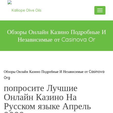
Toggle n
Обзоры Онлайн Казино Подробные И
Независимые от Casinova Or
Обзоры Онлайн Казино Подробные И Независимые от Casinova
Org
попросите Лучшие
Онлайн Казино На
Русском языке Апрель