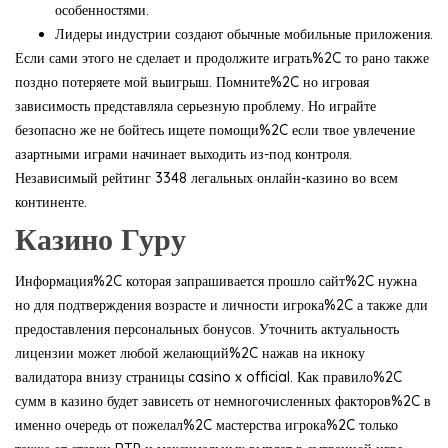
особенностями.
Лидеры индустрии создают обычные мобильные приложения.
Если сами этого не сделает и продолжите играть%2C то рано также
поздно потеряете мой выигрыш. Помните%2C но игровая
зависимость представляла серьезную проблему. Но играйте
безопасно же не бойтесь ищете помощи%2C если твое увлечение
азартными играми начинает выходить из-под контроля.
Независимый рейтинг 3348 легальных онлайн-казино во всем
континенте.
Казино Гуру
Информация%2C которая запрашивается прошло сайт%2C нужна
но для подтверждения возрасте и личности игрока%2C а также дли
предоставления персональных бонусов. Уточнить актуальность
лицензии может любой желающий%2C нажав на икноку
валидатора внизу страницы casino x official. Как правило%2C
сумм в казино будет зависеть от немногочисленных факторов%2C в
именно очередь от пожелал%2C мастерства игрока%2C только