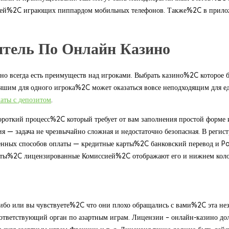
юдей%2C играющих пиппардом мобильных телефонов. Также%2C в прилож
итель По Онлайн Казино
зино всегда есть преимуществ над игроками. Выбрать казино%2C которое
шим для одного игрока%2C может оказаться вовсе неподходящим для ед
аты с депозитом
.
короткий процесс%2C который требует от вам заполнения простой форме 
 — задача не чрезвычайно сложная и недостаточно безопасная. В регис
аченных способов оплаты — кредитные карты%2C банковский перевод и 
айты%2C лицензированные Комиссией%2C отображают его и нижнем колон
-либо или вы чувствуете%2C что они плохо обращались с вами%2C эта не
оответствующий орган по азартным играм. Лицензии – онлайн-казино д