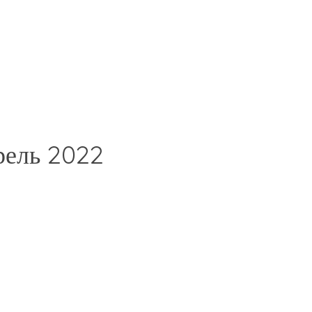
рель 2022