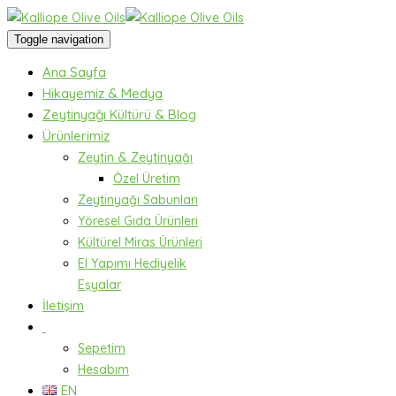
Toggle navigation
Ana Sayfa
Hikayemiz & Medya
Zeytinyağı Kültürü & Blog
Ürünlerimiz
Zeytin & Zeytinyağı
Özel Üretim
Zeytinyağı Sabunları
Yöresel Gıda Ürünleri
Kültürel Miras Ürünleri
El Yapımı Hediyelik
Eşyalar
İletişim
Sepetim
Hesabım
EN