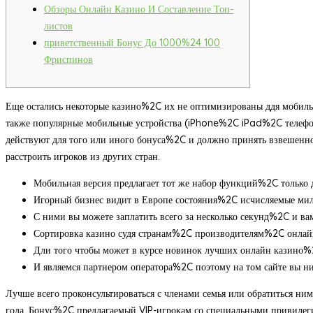
Обзоры Онлайн Казино И Составление Топ-
листов
приветственный Бонус До 1000%24 100
Фриспинов
Еще остались некоторые казино%2C их не оптимизированы ддя моби
также популярные мобильные устройства (iPhone%2C iPad%2C телефо
действуют для того или иного бонуса%2C и должно принять взвешенно
расстроить игроков из других стран.
Мобильная версия предлагает тот же набор функций%2C только 
Игорный бизнес видит в Европе состояния%2C исчисляемые мил
С ними вы можете заплатить всего за несколько секунд%2C и ва
Сортировка казино судя странам%2C производителям%2C онла
Дли того чтобы может в курсе новинок лучших онлайн казино%2
И являемся партнером оператора%2C поэтому на том сайте вы н
Лучше всего проконсультироваться с членами семья или обратиться ни
года. Бонус%2C предлагаемый VIP-игрокам со специальными привилег