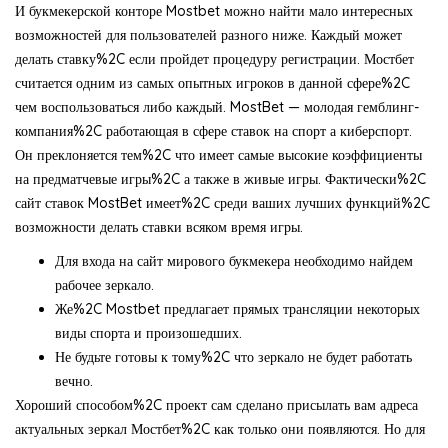
И букмекерской конторе Mostbet можно найти мало интересных
возможностей для пользователей разного ниже. Каждый может
делать ставку%2C если пройдет процедуру регистрации. Мостбет
считается одним из самых опытных игроков в данной сфере%2C
чем воспользоваться либо каждый. MostBet — молодая гемблинг-
компания%2C работающая в сфере ставок на спорт а киберспорт.
Он преклоняется тем%2C что имеет самые высокие коэффициенты
на предматчевые игры%2C а также в живые игры. Фактически%2C
сайт ставок MostBet имеет%2C среди ваших лучших функций%2C
возможности делать ставки всяком время игры.
Для входа на сайт мирового букмекера необходимо найдем
рабочее зеркало.
Же%2C Mostbet предлагает прямых трансляции некоторых
виды спорта и произошедших.
Не будьте готовы к тому%2C что зеркало не будет работать
вечно.
Хороший способом%2C проект сам сделано присылать вам адреса
актуальных зеркал Мостбет%2C как только они появляются. Но для