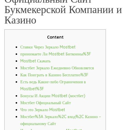
Букмекерской Компании и
Казино
Content
Ставки Через Зеркало Mostbet
принимаете Ли Mostbet Биткоины%3F
Mostbet Скачать
Мостбет Зеркало Ежедневно Обновляется
Как Поиграть в Казино Бесплатно%3F
Есть ведь Какие-либо Ограничения в
Mostbet%3F
Бонусы И Акции Mostbet (мостбет)
Мостбет Официальный Сайт
Что это Зеркало Mostbet
Мостбет%3A Зеркало%2C вход%2C Казино –
официальному Сайт