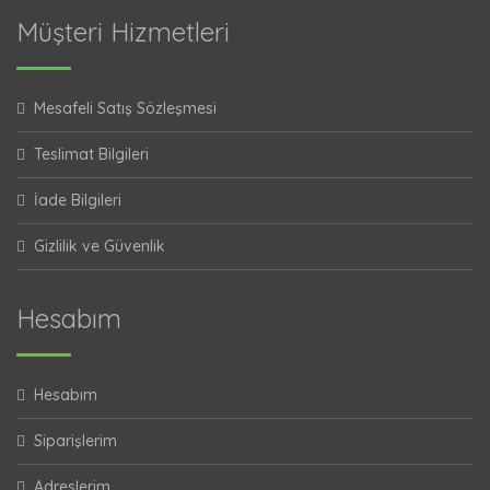
Müşteri Hizmetleri
Mesafeli Satış Sözleşmesi
Teslimat Bilgileri
İade Bilgileri
Gizlilik ve Güvenlik
Hesabım
Hesabım
Siparişlerim
Adreslerim