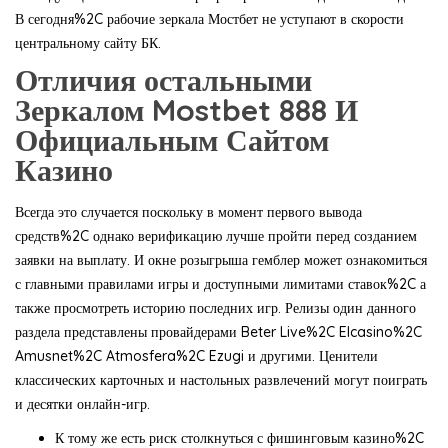
В сегодня%2C рабочие зеркала Мостбет не уступают в скорости
центральному сайту БК.
Отличия остальными
Зеркалом Mostbet 888 И
Официальным Сайтом
Казино
Всегда это случается поскольку в момент первого вывода
средств%2C однако верификацию лучше пройти перед созданием
заявки на выплату. И окне розыгрыша гемблер может ознакомиться
с главными правилами игры и доступными лимитами ставок%2C а
также просмотреть историю последних игр. Релизы один данного
раздела представлены провайдерами Beter Live%2C Elcasino%2C
Amusnet%2C Atmosfera%2C Ezugi и другими. Ценители
классических карточных и настольных развлечений могут поиграть
и десятки онлайн-игр.
К тому же есть риск столкнуться с фишинговым казино%2C