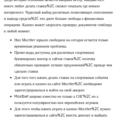
никто любит делать ставки%2C сможет отыскать где немало
интересного. Чудесный выбор различных позволяющих пополнения
и вывода средств%2C что даете больше свободы а финансовых
операциях. Казино может запросить проверку документов гемблера
в любой момент.
Них Мостбет зеркало свободное на сегодня остается только
временным решением проблемы.
Промо-коды доступны для различных спортивных
букмекерских контор и сайтов ставок%2C поэтому
обязательно проверьте лучшие предложений%2C прежде чем
сделали ставки.
Для того того начать делать ставки на спортивные события
или играть в казино на сайте Мостбет%2C необходимо
зарегистрироваться и войти на свой аккаунт.
Mostbet широко известна не только а СНГ%2C но а
пользуется популярностью них европейских игроков.
Для этого чтобы начать играть в казино Мостбет%2C нужно
зарегистрироваться и сайте%2C внести депозит и выбрать