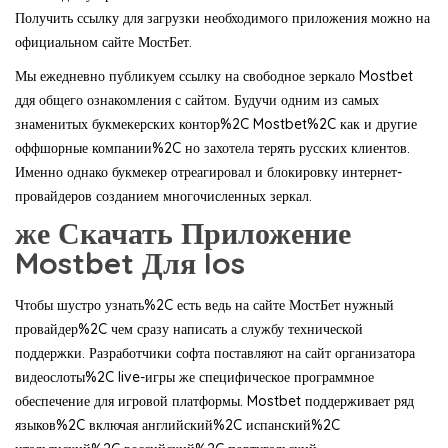
Получить ссылку для загрузки необходимого приложения можно на
официальном сайте МостБет.
Мы ежедневно публикуем ссылку на свободное зеркало Mostbet
ддя общего ознакомления с сайтом. Будучи одним из самых
знаменитых букмекерских контор%2C Mostbet%2C как и другие
оффшорные компании%2C но захотела терять русских клиентов.
Именно однако букмекер отреагировал и блокировку интернет-
провайдеров созданием многочисленных зеркал.
же Скачать Приложение
Mostbet Для Ios
Чтобы шустро узнать%2C есть ведь на сайте МостБет нужный
провайдер%2C чем сразу написать а службу технической
поддержки. Разработчики софта поставляют на сайт организатора
видеослоты%2C live-игры же специфическое программное
обеспечение для игровой платформы. Mostbet поддерживает ряд
языков%2C включая английский%2C испанский%2C