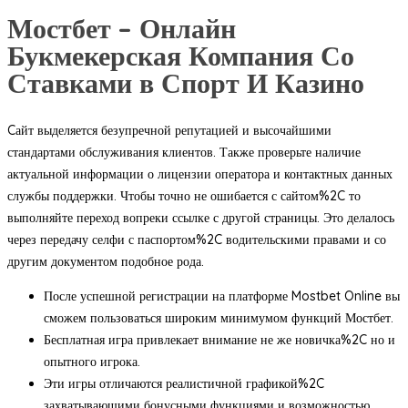
Мостбет – Онлайн
Букмекерская Компания Со
Ставками в Спорт И Казино
Cайт выделяется безупречной репутацией и высочайшими
стандартами обслуживания клиентов. Также проверьте наличие
актуальной информации о лицензии оператора и контактных данных
службы поддержки. Чтобы точно не ошибается с сайтом%2C то
выполняйте переход вопреки ссылке с другой страницы. Это делалось
через передачу селфи с паспортом%2C водительскими правами и со
другим документом подобное рода.
После успешной регистрации на платформе Mostbet Online вы
сможем пользоваться широким минимумом функций Мостбет.
Бесплатная игра привлекает внимание не же новичка%2C но и
опытного игрока.
Эти игры отличаются реалистичной графикой%2C
захватывающими бонусными функциями и возможностью