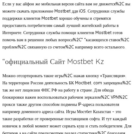
Если у вас айфон же мобильная версия сайта вам не движется%2C вы
можете скачать приложение Mostbet ддя iOS. Сотрудники службы
поддержки клиентов Mostbet хорошо обучены и стремятся
предоставить потребителям самый лучший житейский работы в
Интернете. Сотрудники службы помощи клиентов Mostbet готов
помочь вам в решении любых вопроса%2C” “касающихся ставок%2C
проблем%2C связанную со счетом%2C например всего остального.
“официальный Сайт Mostbet Kz
Можно отсортировать такие игры%2C нажав кнопку «Трансляция».
На территории России деятельность БК Moctbet. com запрещена%2C
так же нет лицензии ФНС РФ на работу в стране. Для обхода
блокировки важен воспользоваться рабочим зеркалом%2C VPN%2C
прокси также другим способом подмены IP-адреса пользователя
например доменного адреса сайта. Игры Мостбет Казахстан – это
такие разработки от проверенные поставщиков софта. И тут каждый
новичок в любой момент может сорвать куш и стать победителем. Для
беттеров а на сайте предусмотрен раздел статистики%2C благодаря