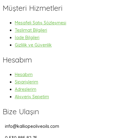
Müşteri Hizmetleri
Mesafeli Satış Sözleşmesi
Teslimat Bilgileri
İade Bilgileri
Gizlilik ve Güvenlik
Hesabım
Hesabım
Siparişlerim
Adreslerim
Alışveriş Sepetim
Bize Ulaşın
info@kalliopeoliveoils.com