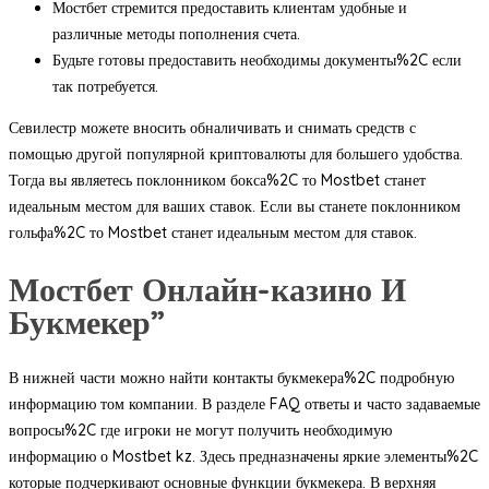
Мостбет стремится предоставить клиентам удобные и
различные методы пополнения счета.
Будьте готовы предоставить необходимы документы%2C если
так потребуется.
Севилестр можете вносить обналичивать и снимать средств с
помощью другой популярной криптовалюты для большего удобства.
Тогда вы являетесь поклонником бокса%2C то Mostbet станет
идеальным местом для ваших ставок. Если вы станете поклонником
гольфа%2C то Mostbet станет идеальным местом для ставок.
Мостбет Онлайн-казино И
Букмекер”
В нижней части можно найти контакты букмекера%2C подробную
информацию том компании. В разделе FAQ ответы и часто задаваемые
вопросы%2C где игроки не могут получить необходимую
информацию о Mostbet kz. Здесь предназначены яркие элементы%2C
которые подчеркивают основные функции букмекера. В верхняя