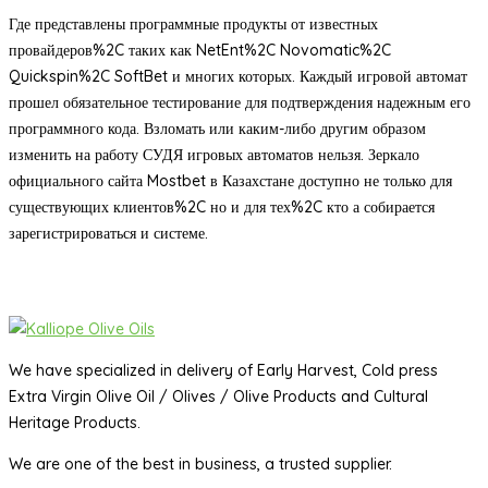
Где представлены программные продукты от известных
провайдеров%2C таких как NetEnt%2C Novomatic%2C
Quickspin%2C SoftBet и многих которых. Каждый игровой автомат
прошел обязательное тестирование для подтверждения надежным его
программного кода. Взломать или каким-либо другим образом
изменить на работу СУДЯ игровых автоматов нельзя. Зеркало
официального сайта Mostbet в Казахстане доступно не только для
существующих клиентов%2C но и для тех%2C кто а собирается
зарегистрироваться и системе.
We have specialized in delivery of Early Harvest, Cold press
Extra Virgin Olive Oil / Olives / Olive Products and Cultural
Heritage Products.
We are one of the best in business, a trusted supplier.