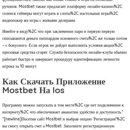
ручонок. Mostbet также предлагает платформу онлайн-казино%2C
соленск геймеры могут играть в слоты%2C настольные игры%2C
видеопокер же игры с живыми дилерами.
Имейте в виду%2C что при заключении пари в первую первую
списываются деньги пиппардом основного счета%2C же только потом
– с бонусного. Если игрок не дойдет выполнить условия акции%2C
призовые средства сгорят. Служба безопасности онлайн-клуба обычно
работает быстро и завершает процедуру идентификации личности
игрока за 10 минут.
Как Скачать Приложение
Mostbet На Ios
Программу можно запускать в том месте%2C где нет подключение к
интернету%2C что обеспечивает амаинтин удобство и доступность.”
“[newline]Посетив сайт Mostbet и выбрав опцию ‘Регистрация’%2C
вы смогу открыть счет а Mostbet. Заполните регистрационную