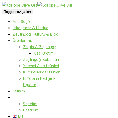
Toggle navigation
Ana Sayfa
Hikayemiz & Medya
Zeytinyağı Kültürü & Blog
Ürünlerimiz
Zeytin & Zeytinyağı
Özel Üretim
Zeytinyağı Sabunları
Yöresel Gıda Ürünleri
Kültürel Miras Ürünleri
El Yapımı Hediyelik
Eşyalar
İletişim
Sepetim
Hesabım
EN