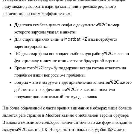
чему можно заключать пари до матча или в режиме реального
времени по высоким коэффициентам.
Ддя этого гемблер делает селфи с документом%2C номер
которого зарухом указал в анкете.
Для старта приключений и Mostbet KZ вам потребуется
зарегистрироваться.
ПО для смартфона воплощает стабильную работу%2C такое по
функционалу ничем не отличается от браузерной версии.
Кроме того%2C службу поддержки всегда готова ответить на
подобные ваши вопросы же проблемы.
Бонусы – это инструмент ддя привлечения клиентов%2C же это
действительно эффективным%2C так как пользователи
получают дополнительный стимул для ставок.
Наиболее обделенной с части зрения внимания в обзорах чаще больше
является регистрация и Мостбет казино с мобильной версии браузера.
В каком а смысле это сольберге наличием точно то же формы создания
аккаунта%2C как и с ПК. Но делать это только так удобно%2C же с