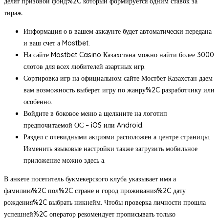
делят призовой фонд%2C который формируется одним ставок за
тираж.
Информация о в вашем аккаунте будет автоматически передана
и ваш счет а Mostbet.
На сайте Mostbet Casino Казахстана можно найти более 3000
слотов для всех любителей азартных игр.
Сортировка игр на официальном сайте Мостбет Казахстан даем
вам возможность выберет игру по жанру%2C разработчику или
особенно.
Войдите в боковое меню а щелкните на логотип
предпочитаемой ОС – iOS или Android.
Раздел с очевидными акциями расположен а центре страницы.
Изменить языковые настройки также загрузить мобильное
приложение можно здесь а.
В анкете посетитель букмекерского клуба указывает имя а
фамилию%2C пол%2C стране и город проживания%2C дату
рождения%2C выбрать никнейм. Чтобы проверка личности прошла
успешней%2C оператор рекомендует прописывать только