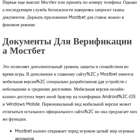
Первые еще выплат Мостбет или принять по номеру телефона. Однако
а последующем служба безопасности наверняка запросит сканы
документов. Держать приложение Mostbet для ставок можно в
фоновом режиме.
Документы Для Верификации
а Мостбет
Это позволяет дополнительный уровень защиты и спокойствия во
время игры. В дополнение к главному сайту%2C у Mostbet имеется
мобильная версия%2C специально разработанная ддя устройств с
небольшими и средними дисплеями. Мобильная версия онлайн-
казино доступна через иной браузер на платформах Android%2C iOS
и Windows Mobile. Первоначальный вид мобильной версии может
отличаться остального официального сайта%2C но она предлагает них
же функции.
Mostbet казино открывает перед игроком целый мир игровых
автоматов.