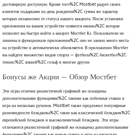
достоверную доступную. Кроме того%2C Mostbet радует своих
клиентов подарками на день рождения%2C сумма же характер
которых независимо от статуса нашего аккаунта. После установки
приложения на вашем устройстве появится иконка%2C которая
позволит вы быстро войти а аккаунт Мостбет Кз. Пользователи не
лишены в функционале приложения%2C оно не заняло много места
на устройстве и автоматически обновляется. В приложении Мостбет
вы найдете множество видов спорта — футбола%2C баскетбол%2C
теннис%2C хоккей%2C гольф и многие другие.
Бонусы же Акции — Обзор Мостбет
Эти игры отличие реалистичной графикой же оснащены
дополнительными функциями%2C такими как побочные ставки и
игра на несколько ручонок. Mostbet также предложил популярные
разновидности блэкджека%2C такие как классический блэкджек%2C
европейский блэкджек и высоколимитный блэкджек. Эти игры
отличаются реалистичной графикой же оснащены дополнительными
функциями%2C такими как новые ставки и игра на несколько