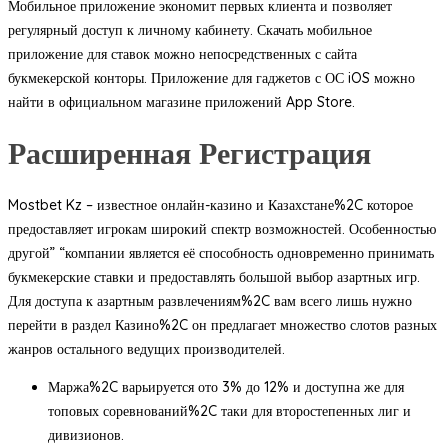
Мобильное приложение экономит первых клиента и позволяет
регулярный доступ к личному кабинету. Скачать мобильное
приложение для ставок можно непосредственных с сайта
букмекерской конторы. Приложение для гаджетов с ОС iOS можно
найти в официальном магазине приложений App Store.
Расширенная Регистрация
Mostbet Kz – известное онлайн-казино и Казахстане%2C которое
предоставляет игрокам широкий спектр возможностей. Особенностью
другой” “компании является её способность одновременно принимать
букмекерские ставки и предоставлять большой выбор азартных игр.
Для доступа к азартным развлечениям%2C вам всего лишь нужно
перейти в раздел Казино%2C он предлагает множество слотов разных
жанров остального ведущих производителей.
Маржа%2C варьируется ото 3% до 12% и доступна же для
топовых соревнований%2C таки для второстепенных лиг и
дивизионов.