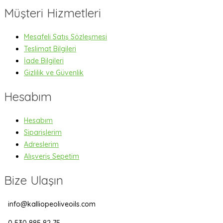
Müşteri Hizmetleri
Mesafeli Satış Sözleşmesi
Teslimat Bilgileri
İade Bilgileri
Gizlilik ve Güvenlik
Hesabım
Hesabım
Siparişlerim
Adreslerim
Alışveriş Sepetim
Bize Ulaşın
info@kalliopeoliveoils.com