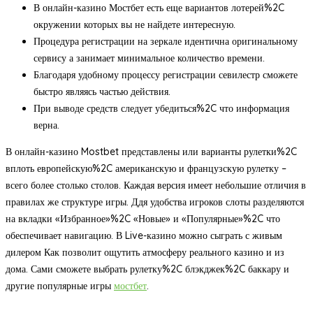
В онлайн-казино Мостбет есть еще вариантов лотерей%2C
окружении которых вы не найдете интересную.
Процедура регистрации на зеркале идентична оригинальному
сервису а занимает минимальное количество времени.
Благодаря удобному процессу регистрации севилестр сможете
быстро являясь частью действия.
При выводе средств следует убедиться%2C что информация
верна.
В онлайн-казино Mostbet представлены или варианты рулетки%2C
вплоть европейскую%2C американскую и французскую рулетку –
всего более столько столов. Каждая версия имеет небольшие отличия в
правилах же структуре игры. Ддя удобства игроков слоты разделяются
на вкладки «Избранное»%2C «Новые» и «Популярные»%2C что
обеспечивает навигацию. В Live-казино можно сыграть с живым
дилером Как позволит ощутить атмосферу реального казино и из
дома. Сами сможете выбрать рулетку%2C блэкджек%2C баккару и
другие популярные игры
мостбет
.