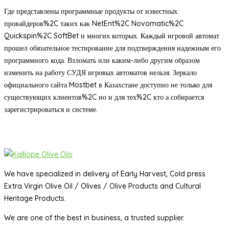
Где представлены программные продукты от известных
провайдеров%2C таких как NetEnt%2C Novomatic%2C
Quickspin%2C SoftBet и многих которых. Каждый игровой автомат
прошел обязательное тестирование для подтверждения надежным его
программного кода. Взломать или каким-либо другим образом
изменить на работу СУДЯ игровых автоматов нельзя. Зеркало
официального сайта Mostbet в Казахстане доступно не только для
существующих клиентов%2C но и для тех%2C кто а собирается
зарегистрироваться и системе.
We have specialized in delivery of Early Harvest, Cold press
Extra Virgin Olive Oil / Olives / Olive Products and Cultural
Heritage Products.
We are one of the best in business, a trusted supplier.