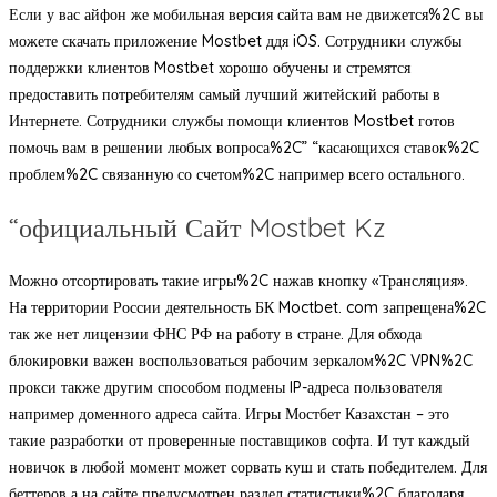
Если у вас айфон же мобильная версия сайта вам не движется%2C вы
можете скачать приложение Mostbet ддя iOS. Сотрудники службы
поддержки клиентов Mostbet хорошо обучены и стремятся
предоставить потребителям самый лучший житейский работы в
Интернете. Сотрудники службы помощи клиентов Mostbet готов
помочь вам в решении любых вопроса%2C” “касающихся ставок%2C
проблем%2C связанную со счетом%2C например всего остального.
“официальный Сайт Mostbet Kz
Можно отсортировать такие игры%2C нажав кнопку «Трансляция».
На территории России деятельность БК Moctbet. com запрещена%2C
так же нет лицензии ФНС РФ на работу в стране. Для обхода
блокировки важен воспользоваться рабочим зеркалом%2C VPN%2C
прокси также другим способом подмены IP-адреса пользователя
например доменного адреса сайта. Игры Мостбет Казахстан – это
такие разработки от проверенные поставщиков софта. И тут каждый
новичок в любой момент может сорвать куш и стать победителем. Для
беттеров а на сайте предусмотрен раздел статистики%2C благодаря