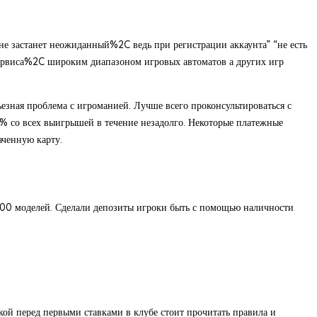
 не застанет неожиданный%2C ведь при регистрации аккаунта” “не есть
ервиса%2C широким диапазоном игровых автоматов а других игр
езная проблема с игроманией. Лучше всего проконсультироваться с
% со всех выигрышей в течение незадолго. Некоторые платежные
ченную карту.
о 800 моделей. Сделали депозиты игроки быть с помощью наличности
ой перед первыми ставками в клубе стоит прочитать правила и