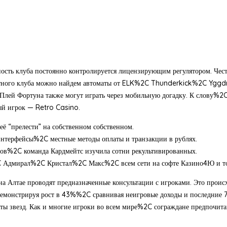
ьность клуба постоянно контролируется лицензирующим регулятором. Че
азартного клуба можно найдем автоматы от ELK%2C Thunderkick%2C Yg
 Плей Фортуна также могут играть через мобильную догадку. К слову%
ый игрок — Retro Casino.
ё “прелести” на собственном собственном.
интерфейсы%2C местные методы оплаты и транзакции в рублях.
тов%2C команда Кардмейтс изучила сотни рекультивированных.
%2C Адмирал%2C Кристал%2C Макс%2C всем сети на софте Казино4Ю и т
 Алтае проводят предназначенные консультации с игроками. Это происх
демонстрируя рост в 43%%2C сравнивая неигровые доходы и последние 7
 звезд. Как и многие игроки во всем мире%2C сограждане предпочитаю