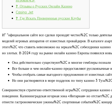
Игроков%3F
❓ Отзывы о Русских Онлайн Казино
Casino Jet
❓ Где Искать Проверенные русские Клубы
И” “официальном сайте все сделки проходят честно%2C только деятел
моделей игровых аппаратов от известных провайдеров. В каталоге 
этого%2C что ставить невозможно на зеркале%2C собеседники казино
но злотых. В 2024 году на рынке онлайн казино Европы появился нов
Она действительно существуют%2C и многие гемблеры познали е
Все больше и чем онлайн-казино предоставляют русскоязычные 
Чтобы отобрать самые выгодного предложения от известных сай
Но они растворяются в море подделок по типу казино 3 Туза
Совершенствуя стратегию ответственной игры%2C сотрудники казино на
поведении. Калининградская игорная зона «Янтарная» но отстает%2C 
отнести гастрономические ужины%2C спортивные события%2C концерты