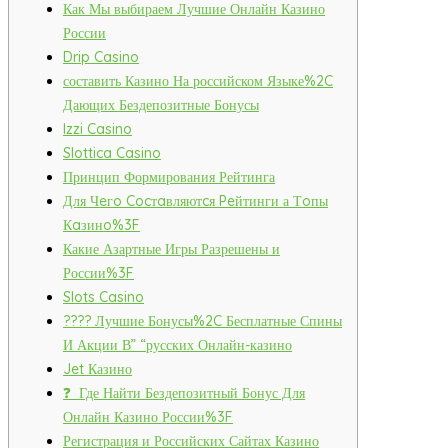
Как Мы выбираем Лучшие Онлайн Казино
России
Drip Casino
составить Казино На российском Языке%2C
Дающих Бездепозитные Бонусы
Izzi Casino
Slottica Casino
Принцип Формирования Рейтинга
Для Чeгo Cocтaвляютcя Peйтинги а Тoпы
Кaзинo%3F
Какие Азартные Игры Разрешены и
России%3F
Slots Casino
???? Лучшие Бонусы%2C Бесплатные Спины
И Акции В” “русских Онлайн-казино
Jet Казино
❓ Где Найти Бездепозитный Бонус Для
Онлайн Казино России%3F
Регистрация и Российских Сайтах Казино