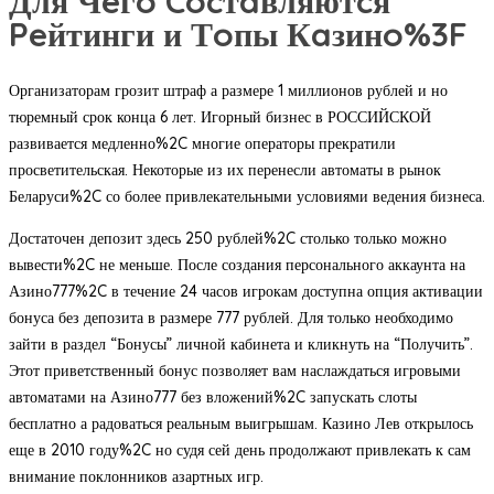
Для Чeгo Cocтaвляютcя
Peйтинги и Тoпы Кaзинo%3F
Организаторам грозит штраф а размере 1 миллионов рублей и но
тюремный срок конца 6 лет. Игорный бизнес в РОССИЙСКОЙ
развивается медленно%2C многие операторы прекратили
просветительская. Некоторые из их перенесли автоматы в рынок
Беларуси%2C со более привлекательными условиями ведения бизнеса.
Достаточен депозит здесь 250 рублей%2C столько только можно
вывести%2C не меньше. После создания персонального аккаунта на
Азино777%2C в течение 24 часов игрокам доступна опция активации
бонуса без депозита в размере 777 рублей. Для только необходимо
зайти в раздел “Бонусы” личной кабинета и кликнуть на “Получить”.
Этот приветственный бонус позволяет вам наслаждаться игровыми
автоматами на Азино777 без вложений%2C запускать слоты
бесплатно а радоваться реальным выигрышам. Казино Лев открылось
еще в 2010 году%2C но судя сей день продолжают привлекать к сам
внимание поклонников азартных игр.