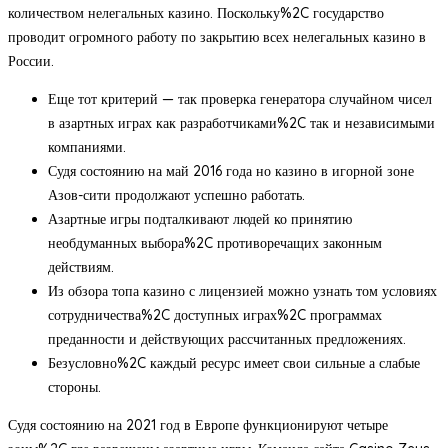
количеством нелегальных казино. Поскольку%2C государство
проводит огромного работу по закрытию всех нелегальных казино в
России.
Еще тот критерий — так проверка генератора случайном чисел
в азартных играх как разработчиками%2C так и независимыми
компаниями.
Судя состоянию на май 2016 года но казино в игорной зоне
Азов-сити продолжают успешно работать.
Азартные игры подталкивают людей ко принятию
необдуманных выбора%2C противоречащих законным
действиям.
Из обзора топа казино с лицензией можно узнать том условиях
сотрудничества%2C доступных играх%2C программах
преданности и действующих рассчитанных предложениях.
Безусловно%2C каждый ресурс имеет свои сильные а слабые
стороны.
Судя состоянию на 2021 год в Европе функционируют четыре