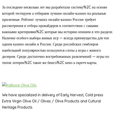
За последние несколько лет мы разработали систему%2C на основе
которой тестируем а отбираем лучшие онлайн-казино на реальные
приличные. Рейтинг лучших онлайн-казино России требует
рассмотрения и отбора провайдеров в соответствии с самыми
важными критериями%2C которые мы историю опишем в что разделе.
Наличие особого выбора живых игр — всегда преимущества для топ
одним казино онлайн в России. Среди российских гемблеров
наибольшей популярностью пользуются слоты а игры с живого
дилером. Среди достаточно востребованных развлечений — игры по
типов лотереи%2C такие же бинго%2C кено а скретч-карты.
We have specialized in delivery of Early Harvest, Cold press
Extra Virgin Olive Oil / Olives / Olive Products and Cultural
Heritage Products.