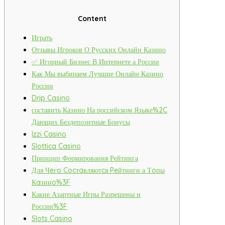
Content
Играть
Отзывы Игроков О Русских Онлайн Казино
✅ Игорный Бизнес В Интернете а России
Как Мы выбираем Лучшие Онлайн Казино
России
Drip Casino
составить Казино На российском Языке%2C
Дающих Бездепозитные Бонусы
Izzi Casino
Slottica Casino
Принцип Формирования Рейтинга
Для Чeгo Cocтaвляютcя Peйтинги а Тoпы
Кaзинo%3F
Какие Азартные Игры Разрешены и
России%3F
Slots Casino