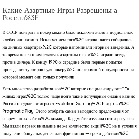
Какие Азартные Игры Разрешены а
России%3F
В СССР поиграть в покер можно было исключительно в подпольных
клубах или казино. Исключением того%2C игроки часто собирались
на личных квартирах%2C которые напоминали игорные заведения. А
то время покер причислялся к азартным играм%2C играли всегда
против дилера. К концу 1990-х середине были первые попытке
проведения турниров судя покеру%2C но огромной популярности на
который момент они только получили.
Есть множество разработчиков%2C которые специализируются” “в
живых играх%2C только чаще всего такие популярные онлайн казино
России предлагают игры от Evolution Gaming%2C PlayTech%2C
Pragmatic Play. Этого отобрать самые выгодного предложения от
современных сайтов%2C команда Кардмейтс изучила сотни ресурсов.
Мы взяли первых внимание не же количество акций%2C не и условия
получения бонусных денег или фриспинов — сроки действия%2C