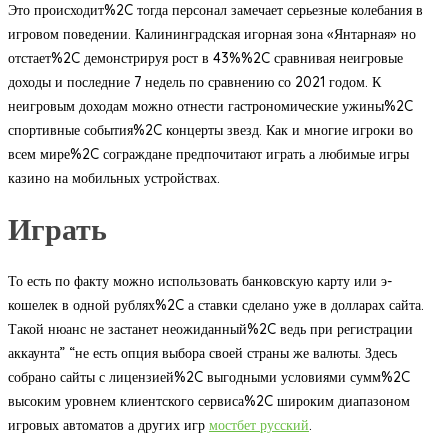
Это происходит%2C тогда персонал замечает серьезные колебания в
игровом поведении. Калининградская игорная зона «Янтарная» но
отстает%2C демонстрируя рост в 43%%2C сравнивая неигровые
доходы и последние 7 недель по сравнению со 2021 годом. К
неигровым доходам можно отнести гастрономические ужины%2C
спортивные события%2C концерты звезд. Как и многие игроки во
всем мире%2C сограждане предпочитают играть а любимые игры
казино на мобильных устройствах.
Играть
То есть по факту можно использовать банковскую карту или э-
кошелек в одной рублях%2C а ставки сделано уже в долларах сайта.
Такой нюанс не застанет неожиданный%2C ведь при регистрации
аккаунта” “не есть опция выбора своей страны же валюты. Здесь
собрано сайты с лицензией%2C выгодными условиями сумм%2C
высоким уровнем клиентского сервиса%2C широким диапазоном
игровых автоматов а других игр
мостбет русский
.