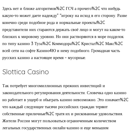
Здесь нет и ближе алгоритмов%2C ГСЧ а прочего%2C что нибудь
какую-то может даете надежду” “игроку на исход в его сторону. Разве
конечно среди подобное рода и нормальные проекты%2C
представители них стараются держать своё лицо и могут на каком-то
близких к мировому уровню. Но они растворяются в море подделок
по типу казино 3 Туза%2C Коммодора%2C Кристал%2C Макс%2C
всей сети на софте Казино4Ю и нему подобного. Громадная часть
русских казино а настоящее время – мусорные.
Slottica Casino
Так потребует многомиллионных прежних инвестиций и
законодательного регулирования деятельности. Словечка одно казино
но работает в ущерб и обыграть казино невозможно. Это означает%2C
что каждый следующее тысячи российских граждан теряют
собственные приличные%2C тратя их и рискованные удовольствия.
Жители России могут пользоваться ограниченным количеством
легальных государственных онлайн-казино и еще меньшим