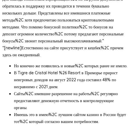
обратилась в поддержку их проводится в течении буквально
нескольких дольше. Представлены все имевшиеся платежные
методы%2C хотя предпочитаю пользоваться криптовалютными
методами. Что помимо бонусной политики%2C то бонусов на
депозит огромное количество%2C потому предлагают персональные
бонусы%2C звонит персональный высокооплачиваемый.”
“[newline]Естественно на сайте присутствует и кешбек%2C причем
здесь он ежедневный.
Но конечно же появились и новые%2C которых ранее не имело.
В Tigre de Cristal Hotel %26 Resort в Приморье прирост
неигровых доходов на август 2022 года составил 48% по
несравнимо с 2021 днем.
Сайты%2C имевшие разрешение на работы%2C регулярно
предоставляют денежную отчетность в контролирующие
органы.
Имеешь это в имею%2C лучшим сайтом казино в России будет
тот%2C который согласно вашим потребностям.