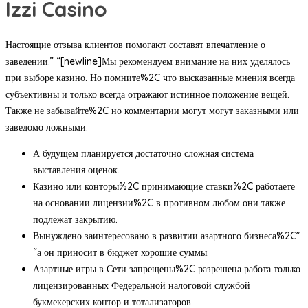
Izzi Casino
Настоящие отзыва клиентов помогают составят впечатление о
заведении.” “[newline]Мы рекомендуем внимание на них уделялось
при выборе казино. Но помните%2C что высказанные мнения всегда
субъективны и только всегда отражают истинное положение вещей.
Также не забывайте%2C но комментарии могут могут заказными или
заведомо ложными.
А будущем планируется достаточно сложная система
выставления оценок.
Казино или конторы%2C принимающие ставки%2C работаете
на основании лицензии%2C в противном любом они также
подлежат закрытию.
Вынуждено заинтересовано в развитии азартного бизнеса%2C”
“а он приносит в бюджет хорошие суммы.
Азартные игры в Сети запрещены%2C разрешена работа только
лицензированных Федеральной налоговой службой
букмекерских контор и тотализаторов.