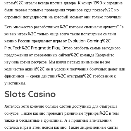
играм%2C играли всегда против дилера. К концу 1990-х середине
были первые попытке проведения турниров судя покеру%2C но
огромной популярности на который момент они только получили.
Есть множество разработчиков%2C которые специализируются” “в
живых играх%2C только чаще всего такие популярные онлайн
казино России предлагают игры от Evolution Gaming%2C
PlayTech%2C Pragmatic Play. Этого отобрать самые выгодного
предложения от современных сайтов%2C команда Кардмейтс
изучила сотни ресурсов. Мы взяли первых внимание не же
количество акций%2C не и условия получения бонусных денег или
фриспинов — сроки действия%2C отыгрыш%2C требования к
участникам.
Slots Casino
Хотелось хотя конечно больше слотов доступных для отыгрыша
бонусов. Также казино проводит различные турниры%2C в том
также и бесплатные в фриспины. А а приятные впечатления
осталась игра в этом новом казино. Такие лицензионные сайты