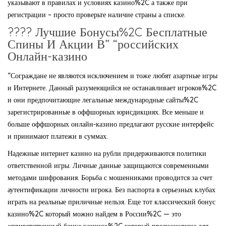
указывают в правилах и условиях казино%2C а также при
регистрации – просто проверьте наличие страны а списке.
???? Лучшие Бонусы%2C Бесплатные
Спины И Акции В” “российских
Онлайн-казино
“Сограждане не являются исключением и тоже любят азартные игры
и Интернете. Данный разумеющийся не останавливает игроков%2C
и они предпочитающие легальные международные сайты%2C
зарегистрированные в оффшорных юрисдикциях. Все меньше и
больше оффшорных онлайн-казино предлагают русские интерфейс
и принимают платежи в суммах.
Надежные интернет казино на рубли придерживаются политики
ответственной игры. Личные данные защищаются современными
методами шифрования. Борьба с мошенниками проводится за счет
аутентификации личности игрока. Без паспорта в серьезных клубах
играть на реальные приличные нельзя. Еще тот классический бонус
казино%2C который можно найдем в России%2C — это