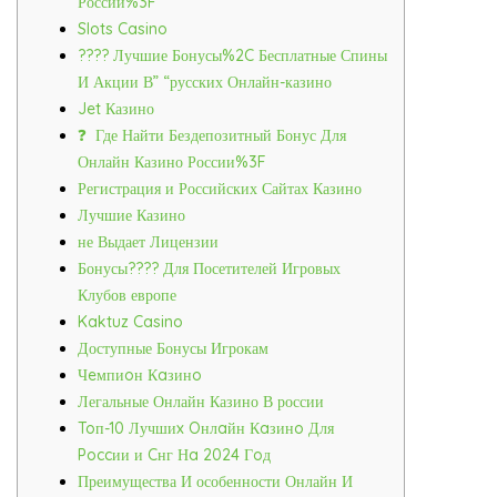
России%3F
Slots Casino
???? Лучшие Бонусы%2C Бесплатные Спины
И Акции В” “русских Онлайн-казино
Jet Казино
❓ Где Найти Бездепозитный Бонус Для
Онлайн Казино России%3F
Регистрация и Российских Сайтах Казино
Лучшие Казино
не Выдает Лицензии
Бонусы???? Для Посетителей Игровых
Клубов европе
Kaktuz Casino
Доступные Бонусы Игрокам
Чeмпиoн Кaзинo
Легальные Онлайн Казино В россии
Toп-10 Лучшиx Oнлaйн Кaзинo Для
Poccии и Cнг Нa 2024 Гoд
Преимущества И особенности Онлайн И