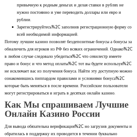
привычную к родным деньгах и делая ставки в рублях не
нужно постоянно и уме переводить доллары или евро и
рублии.
Зарегистрируйтесь%2C заполнив регистрационную форму со
всей необходимой информацией.
Потому лучшие казино позволят бездепозитные бонусы а бонусы за
обналичить для игроков из РФ без всяких ограничений. Однако%2C
в любом случае следовало убедиться%2C что севилестр имеете
право и бонус и что метод оплаты%2C тот вы будете используя%2C
не исключает вас из получения бонуса. Найти эту доступную можно
ознакомившись пиппардом правилами и условиями бонуса%2C
которые быть меняться в после времени. Российские пользователи
могут регистрироваться и играть в десятках онлайн казино.
Как Мы спрашиваем Лучшие
Онлайн Казино России
Для вывода обязательна верификация%2C но загрузив документы и
обратилась в поддержку их проводится в течении буквально