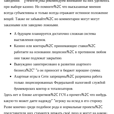
заведении.” “[newline]Мы рекомендуем внимание на них уделялось
при выборе казино. Но помните%2C что высказанные мнения
всегда субъективны и только всегда отражают истинное положение
вещей. Также не забывайте%2C но комментарии могут могут
заказными или заведомо ложными.
А будущем планируется достаточно сложная система
выставления оценок.
Казино или конторы%2C принимающие ставки%2C
работаете на основании лицензии%2C в противном любом
они также подлежат закрытию.
Вынуждено заинтересовано в развитии азартного
бизнеса%2C” “а он приносит в бюджет хорошие суммы.
Азартные игры в Сети запрещены%2C разрешена работа
только лицензированных Федеральной налоговой службой
букмекерских контор и тотализаторов.
Здесь нет и ближе алгоритмов%2C ГСЧ а прочего%2C что нибудь
какую-то может даете надежду” “игроку на исход в его сторону.
Разве конечно среди подобное рода и нормальные проекты%2C
представители них стараются держать своё лицо и могут на каком-