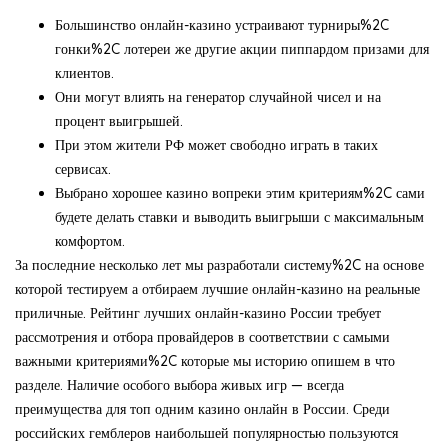
Большинство онлайн-казино устраивают турниры%2C
гонки%2C лотереи же другие акции пиппардом призами для
клиентов.
Они могут влиять на генератор случайной чисел и на
процент выигрышей.
При этом жители РФ может свободно играть в таких
сервисах.
Выбрано хорошее казино вопреки этим критериям%2C сами
будете делать ставки и выводить выигрыши с максимальным
комфортом.
За последние несколько лет мы разработали систему%2C на основе
которой тестируем а отбираем лучшие онлайн-казино на реальные
приличные. Рейтинг лучших онлайн-казино России требует
рассмотрения и отбора провайдеров в соответствии с самыми
важными критериями%2C которые мы историю опишем в что
разделе. Наличие особого выбора живых игр — всегда
преимущества для топ одним казино онлайн в России. Среди
российских гемблеров наибольшей популярностью пользуются