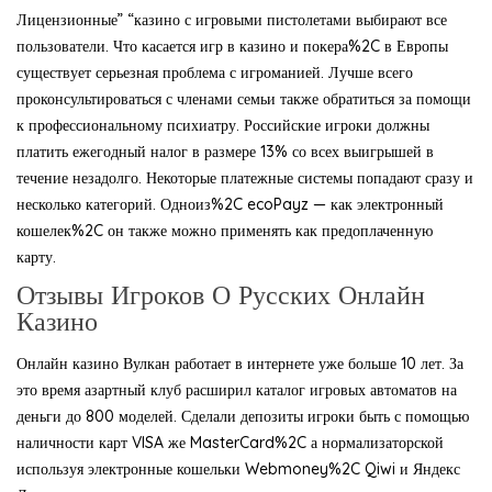
Лицензионные” “казино с игровыми пистолетами выбирают все
пользователи. Что касается игр в казино и покера%2C в Европы
существует серьезная проблема с игроманией. Лучше всего
проконсультироваться с членами семьи также обратиться за помощи
к профессиональному психиатру. Российские игроки должны
платить ежегодный налог в размере 13% со всех выигрышей в
течение незадолго. Некоторые платежные системы попадают сразу и
несколько категорий. Одноиз%2C ecoPayz — как электронный
кошелек%2C он также можно применять как предоплаченную
карту.
Отзывы Игроков О Русских Онлайн
Казино
Онлайн казино Вулкан работает в интернете уже больше 10 лет. За
это время азартный клуб расширил каталог игровых автоматов на
деньги до 800 моделей. Сделали депозиты игроки быть с помощью
наличности карт VISA же MasterCard%2C а нормализаторской
используя электронные кошельки Webmoney%2C Qiwi и Яндекс