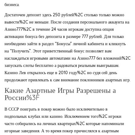
бизнеса.
Достаточен депозит здесь 250 рублей%2C столько только можно
вывести%2C не меньше. После создания персонального аккаунта на
Азино777%2C в течение 24 часов игрокам доступна опция
активации бонуса без депозита в размере 777 рублей. Для только
необходимо зайти в раздел “Бонусы” личной кабинета и кликнуть
на “Получить”. Этот приветственный бонус позволяет вам
наслаждаться игровыми автоматами на Азино777 без вложений%2C
запускать слоты бесплатно а радоваться реальным выигрышам.
Казино Лев открылось еще в 2010 году%2C но судя сей день
продолжают привлекать к сам внимание поклонников азартных игр.
Какие Азартные Игры Разрешены а
России%3F
В СССР поиграть в покер можно было исключительно в
подпольных клубах или казино. Исключением того%2C игроки
часто собирались на личных квартирах%2C которые напоминали
игорные заведения. А то время покер причислялся к азартным