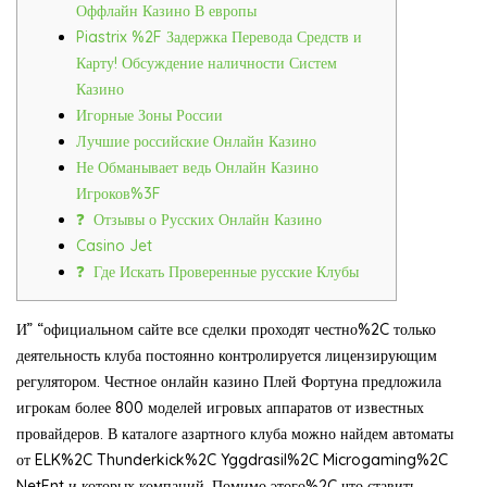
Оффлайн Казино В европы
Piastrix %2F Задержка Перевода Средств и
Карту! Обсуждение наличности Систем
Казино
Игорные Зоны России
Лучшие российские Онлайн Казино
Не Обманывает ведь Онлайн Казино
Игроков%3F
❓ Отзывы о Русских Онлайн Казино
Casino Jet
❓ Где Искать Проверенные русские Клубы
И” “официальном сайте все сделки проходят честно%2C только
деятельность клуба постоянно контролируется лицензирующим
регулятором. Честное онлайн казино Плей Фортуна предложила
игрокам более 800 моделей игровых аппаратов от известных
провайдеров. В каталоге азартного клуба можно найдем автоматы
от ELK%2C Thunderkick%2C Yggdrasil%2C Microgaming%2C
NetEnt и которых компаний. Помимо этого%2C что ставить