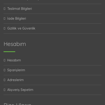
Teslimat Bilgileri
İade Bilgileri
Gizlilik ve Güvenlik
Hesabım
Hesabım
Siparişlerim
Adreslerim
Alışveriş Sepetim