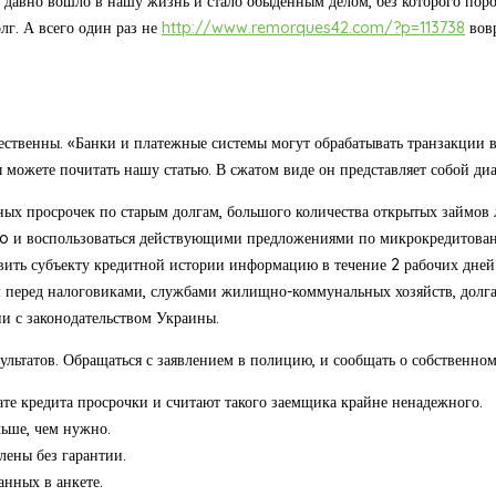
давно вошло в нашу жизнь и стало обыденным делом, без которого пор
олг. А всего один раз не
http://www.remorques42.com/?p=113738
вовр
ущественны. «Банки и платежные системы могут обрабатывать транзакции 
 можете почитать нашу статью. В сжатом виде он представляет собой диа
ьных просрочек по старым долгам, большого количества открытых займо
mo и воспользоваться действующими предложениями по микрокредитова
авить субъекту кредитной истории информацию в течение 2 рабочих дней
м перед налоговиками, службами жилищно-коммунальных хозяйств, долгам
и с законодательством Украины.
ультатов. Обращаться с заявлением в полицию, и сообщать о собственном
ате кредита просрочки и считают такого заемщика крайне ненадежного.
льше, чем нужно.
лены без гарантии.
анных в анкете.