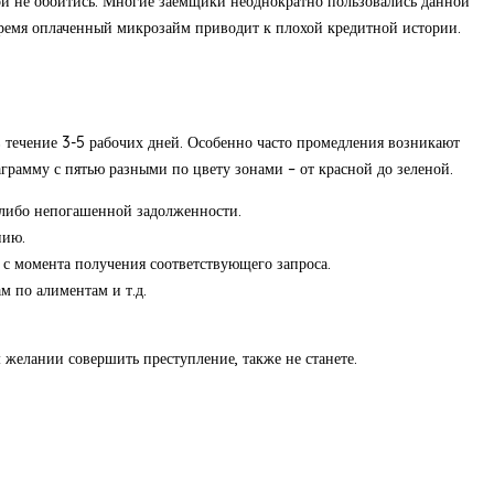
ой не обойтись. Многие заемщики неоднократно пользовались данной
емя оплаченный микрозайм приводит к плохой кредитной истории.
в течение 3-5 рабочих дней. Особенно часто промедления возникают
грамму с пятью разными по цвету зонами – от красной до зеленой.
в либо непогашенной задолженности.
нию.
 с момента получения соответствующего запроса.
 по алиментам и т.д.
 желании совершить преступление, также не станете.