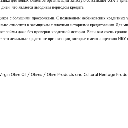
авка для новых клиентов организаций зачастую сотставляет 0,1% в день
0 дней, что является льгодным периодом кредита.
щиков с большими просрочками. С появлением небанковских кредитных у
льно относятся к заемщикам с плохими историями кредитования. Для ми
 займы даже без проверки кредитной истории. Если вам очень срочно 
это легальные кредитные организации, которые имеют лицензию НБУ на 
irgin Olive Oil / Olives / Olive Products and Cultural Heritage Produ