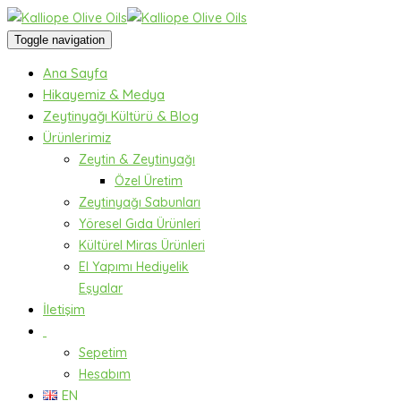
Toggle navigation
Ana Sayfa
Hikayemiz & Medya
Zeytinyağı Kültürü & Blog
Ürünlerimiz
Zeytin & Zeytinyağı
Özel Üretim
Zeytinyağı Sabunları
Yöresel Gıda Ürünleri
Kültürel Miras Ürünleri
El Yapımı Hediyelik
Eşyalar
İletişim
Sepetim
Hesabım
EN