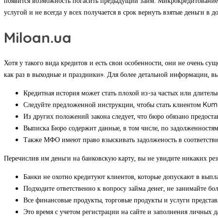
появится возможность погасить предыдущий займ. Микрокредитование 
услугой и не всегда у всех получается в срок вернуть взятые деньги в д
Miloan.ua
Хотя у такого вида кредитов и есть свои особенности, они не очень с
как раз в выходные и праздники». Для более детальной информации, вы
Кредитная история может стать плохой из-за частых или длител
Следуйте предложенной инструкции, чтобы стать клиентом Ku
Из других положений закона следует, что бюро обязано предост
Выписка Бюро содержит данные, в том числе, по задолженностя
Также МФО имеют право взыскивать задолженость в соответстви
Перечислив им деньги на банковскую карту, вы не увидите никаких рез
Банки не охотно кредитуют клиентов, которые допускают в выпл
Подходите ответственно к вопросу займа денег, не занимайте бо
Все финансовые продукты, торговые продукты и услуги представ
Это время с учетом регистрации на сайте и заполнения личных д