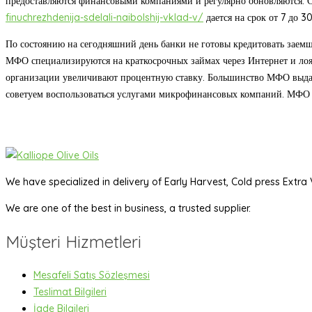
предоставляются финансовыми компаниями и регулярно обновляются. Ст
finuchrezhdenija-sdelali-naibolshij-vklad-v/
дается на срок от 7 до 3
По состоянию на сегодняшний день банки не готовы кредитовать заем
МФО специализируются на краткосрочных займах через Интернет и лоя
организации увеличивают процентную ставку. Большинство МФО выдают
советуем воспользоваться услугами микрофинансовых компаний. МФО – 
We have specialized in delivery of Early Harvest, Cold press Extra V
We are one of the best in business, a trusted supplier.
Müşteri Hizmetleri
Mesafeli Satış Sözleşmesi
Teslimat Bilgileri
İade Bilgileri