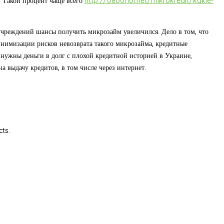
. Такой процент чаще всего
http://0800flor.net/mikrokredit/kakie-
чреждений шансы получить микрозайм увеличился. Дело в том, что
нимизации рисков невозврата такого микрозайма, кредитные
нужны деньги в долг с плохой кредитной историей в Украине,
выдачу кредитов, в том числе через интернет.
cts.