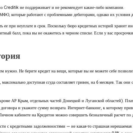
но Creditik не поддерживает и не рекомендует какие-либо компании.
МФО, которые работают с проблемными дебиторами, однако их условия дл
шать ее при неуплате в срок. Поскольку бюро кредитных историй хранит
тный балл, пока вы не окажетесь в черном списке. Если у вас просрочк
тория
ем нужно. Не берите кредит на вещи, которые вы не можете себе позволи
ксимально доступная ссуда составляет гривен, на 6 месяцев. Так они с
кроме АР Крым, отдельных частей Донецкой и Луганской областей). Пла
 договора и укажите сумму возврата. Интернет-банкинг, к которому прив
В Личном кабинете на Кредитон можно совершить безналичный расчет по
сти с кредитными задолженностями — не какая-то страшная нерешаемая 