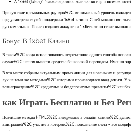
А 1xBet (1хБет)” “также огромное количество игр и возможностей
Присутствие премиальных раундов%2C минимальный уровень вхождения
предусмотрена служба поддержки 1xBet казино. С ней можно связаться
русском языках. После создания аккаунта и 1 хБетказино стоит выполни
Бонус В 1xbet Казино
В таком%2C когда использовалось недостаточно одного способа попо
случае%2C нельзя вывести средства банковский переводом. Именно здр
В что месте собраны актуальным промо-акции для новеньких и регуля
лучше теми же методами%2C которыми производился ввод деньги. У ка
вознаграждение%2C кредитные и бездепозитные презенты%2C кэшбе
как Играть Бесплатно и Без Рег
Новейшие методы HTML5%2C внедряемые в онлайн казино%2C делают п
выигрышей%2C участие в лотереях%2C пополнение счета – все модифиц