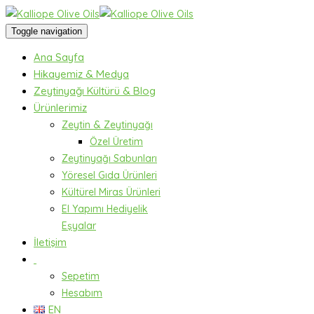
Toggle navigation
Ana Sayfa
Hikayemiz & Medya
Zeytinyağı Kültürü & Blog
Ürünlerimiz
Zeytin & Zeytinyağı
Özel Üretim
Zeytinyağı Sabunları
Yöresel Gıda Ürünleri
Kültürel Miras Ürünleri
El Yapımı Hediyelik
Eşyalar
İletişim
Sepetim
Hesabım
EN