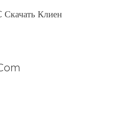
 Скачать Клиен
 Com