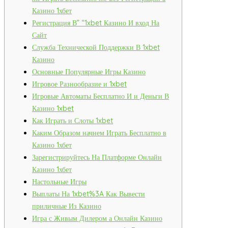
Казино 1хбет
Регистрация В” “1xbet Казино И вход На
Сайт
Служба Технической Поддержки В 1xbet
Казино
Основные Популярные Игры Казино
Игровое Разнообразие и 1xbet
Игровые Автоматы Бесплатно И и Деньги В
Казино 1xbet
Как Играть и Слоты 1xbet
Каким Образом начнем Играть Бесплатно в
Казино 1хбет
Зарегистрируйтесь На Платформе Онлайн
Казино 1хбет
Настольные Игры
Выплаты На 1xbet%3A Как Вывести
приличные Из Казино
Игра с Живым Дилером а Онлайн Казино