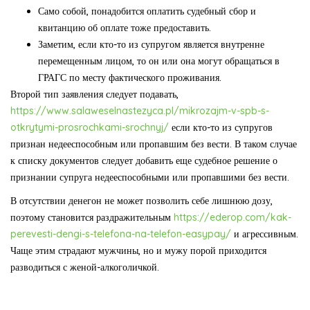
Само собой, понадобится оплатить судебный сбор и
квитанцию об оплате тоже предоставить.
Заметим, если кто-то из супругом является внутренне
перемещенным лицом, то он или она могут обращаться в
ГРАГС по месту фактического проживания.
Второй тип заявления следует подавать,
https://www.salaweselnastezyca.pl/mikrozajm-v-spb-s-
otkrytymi-prosrochkami-srochnyj/
если кто-то из супругов
признан недееспособным или пропавшим без вести. В таком случае
к списку документов следует добавить еще судебное решение о
признании супруга недееспособными или пропавшими без вести.
В отсутствии денегон не может позволить себе лишнюю дозу,
поэтому становится раздражительным
https://ederop.com/kak-
perevesti-dengi-s-telefona-na-telefon-easypay/
и агрессивным.
Чаще этим страдают мужчины, но и мужу порой приходится
разводиться с женой-алкоголичкой.