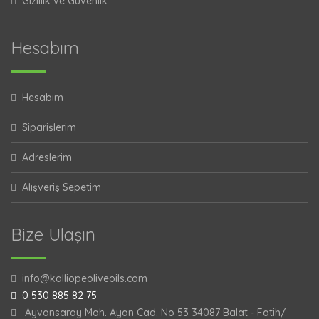
Gizlilik ve Güvenlik
Hesabım
Hesabım
Siparişlerim
Adreslerim
Alışveriş Sepetim
Bize Ulaşın
info@kalliopeoliveoils.com
0 530 885 82 75
Ayvansaray Mah. Ayan Cad. No 53 34087 Balat - Fatih/