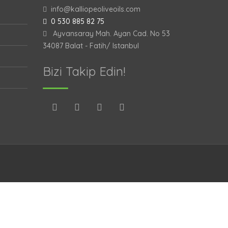
info@kalliopeoliveoils.com
0 530 885 82 75
Ayvansaray Mah. Ayan Cad. No 53
34087 Balat - Fatih/ Istanbul
Bizi Takip Edin!