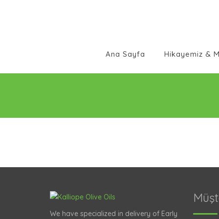
Ana Sayfa
Hikayemiz & 
Müşt
We have specialized in delivery of Early