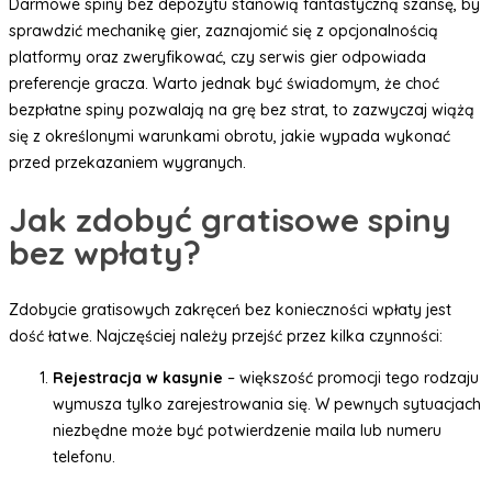
Darmowe spiny bez depozytu stanowią fantastyczną szansę, by
sprawdzić mechanikę gier, zaznajomić się z opcjonalnością
platformy oraz zweryfikować, czy serwis gier odpowiada
preferencje gracza. Warto jednak być świadomym, że choć
bezpłatne spiny pozwalają na grę bez strat, to zazwyczaj wiążą
się z określonymi warunkami obrotu, jakie wypada wykonać
przed przekazaniem wygranych.
Jak zdobyć gratisowe spiny
bez wpłaty?
Zdobycie gratisowych zakręceń bez konieczności wpłaty jest
dość łatwe. Najczęściej należy przejść przez kilka czynności:
Rejestracja w kasynie
– większość promocji tego rodzaju
wymusza tylko zarejestrowania się. W pewnych sytuacjach
niezbędne może być potwierdzenie maila lub numeru
telefonu.