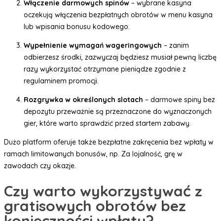
Włączenie darmowych spinów
– wybrane kasyna
oczekują włączenia bezpłatnych obrotów w menu kasyna
lub wpisania bonusu kodowego.
Wypełnienie wymagań wageringowych
– zanim
odbierzesz środki, zazwyczaj będziesz musiał pewną liczbę
razy wykorzystać otrzymane pieniądze zgodnie z
regulaminem promocji.
Rozgrywka w określonych slotach
– darmowe spiny bez
depozytu przeważnie są przeznaczone do wyznaczonych
gier, które warto sprawdzić przed startem zabawy.
Dużo platform oferuje także bezpłatne zakręcenia bez wpłaty w
ramach limitowanych bonusów, np. Za lojalność, grę w
zawodach czy okazje.
Czy warto wykorzystywać z
gratisowych obrotów bez
konieczności wpłaty?