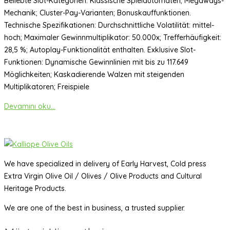
Beliebte Slot-Kategorien: Klassische Spielautomaten; Megaways-
Mechanik; Cluster-Pay-Varianten; Bonuskauffunktionen.
Technische Spezifikationen: Durchschnittliche Volatilität: mittel-
hoch; Maximaler Gewinnmultiplikator: 50.000x; Trefferhäufigkeit:
28,5 %; Autoplay-Funktionalität enthalten. Exklusive Slot-
Funktionen: Dynamische Gewinnlinien mit bis zu 117.649
Möglichkeiten; Kaskadierende Walzen mit steigenden
Multiplikatoren; Freispiele
Devamını oku...
We have specialized in delivery of Early Harvest, Cold press
Extra Virgin Olive Oil / Olives / Olive Products and Cultural
Heritage Products.
We are one of the best in business, a trusted supplier.