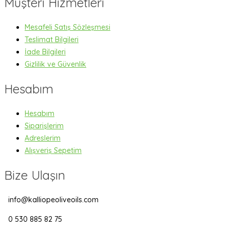
Müşteri Hizmetleri
Mesafeli Satış Sözleşmesi
Teslimat Bilgileri
İade Bilgileri
Gizlilik ve Güvenlik
Hesabım
Hesabım
Siparişlerim
Adreslerim
Alışveriş Sepetim
Bize Ulaşın
info@kalliopeoliveoils.com
0 530 885 82 75