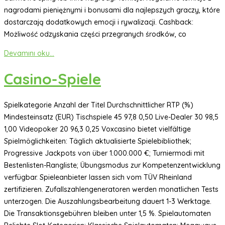
nagrodami pieniężnymi i bonusami dla najlepszych graczy, które
dostarczają dodatkowych emocji i rywalizacji. Cashback:
Możliwość odzyskania części przegranych środków, co
Devamını oku...
Casino-Spiele
Spielkategorie Anzahl der Titel Durchschnittlicher RTP (%)
Mindesteinsatz (EUR) Tischspiele 45 97,8 0,50 Live-Dealer 30 98,5
1,00 Videopoker 20 96,3 0,25 Voxcasino bietet vielfältige
Spielmöglichkeiten: Täglich aktualisierte Spielebibliothek;
Progressive Jackpots von über 1.000.000 €; Turniermodi mit
Bestenlisten-Rangliste; Übungsmodus zur Kompetenzentwicklung
verfügbar. Spieleanbieter lassen sich vom TÜV Rheinland
zertifizieren. Zufallszahlengeneratoren werden monatlichen Tests
unterzogen. Die Auszahlungsbearbeitung dauert 1-3 Werktage.
Die Transaktionsgebühren bleiben unter 1,5 %. Spielautomaten