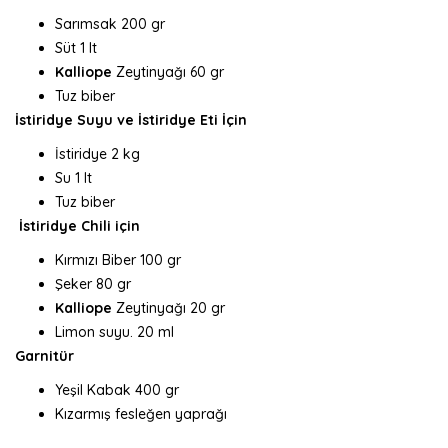
Sarımsak 200 gr
Süt 1 lt
Kalliope
Zeytinyağı 60 gr
Tuz biber
İstiridye Suyu ve İstiridye Eti İçin
İstiridye 2 kg
Su 1 lt
Tuz biber
İstiridye Chili için
Kırmızı Biber 100 gr
Şeker 80 gr
Kalliope
Zeytinyağı 20 gr
Limon suyu. 20 ml
Garnitür
Yeşil Kabak 400 gr
Kızarmış fesleğen yaprağı