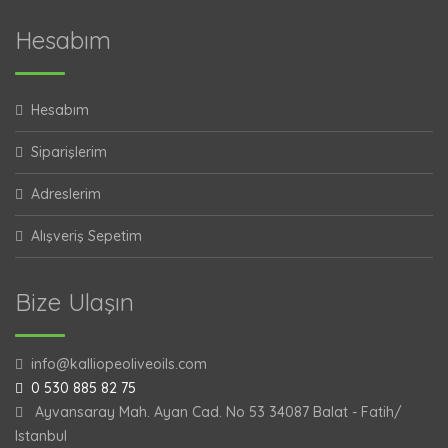
Hesabım
Hesabım
Siparişlerim
Adreslerim
Alışveriş Sepetim
Bize Ulaşın
info@kalliopeoliveoils.com
0 530 885 82 75
Ayvansaray Mah. Ayan Cad. No 53 34087 Balat - Fatih/
Istanbul