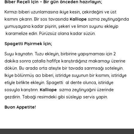
Biber Reçeli İçin – Bir gün önceden hazırlayın;
Kırmızı biberi uzunlamasına ikiye kesin, çekirdeğini ve üst
kısmını çıkarın. Bir sos tavasında
Kalliope
sızma zeytinyağında
yumuşayana kadar pişirin, şekeri ve limon suyunu ekleyip
karamelize edin. Pürüzsüz olana kadar süzün.
Spagetti Pişirmek İçin;
Suyu kaynatın. Tuzu ekleyin, birbirine yapışmaması için 2
dakika sonra çatalla hafifçe karıştırdığınız makarnayı üzerine
dökün. Bu arada orta ateşte bir tavada sarımsağı soteleyin.
Ikiye bölünmüş acı biberi, istiridye suyunun bir kısmını, istiridye
etiyle birlikte ekleyin. Spagetti al dente olunca, istiridye
sosuyla karıştırın.
Kalliope
sızma zeytinyağıni üzerinde
gezdirin. Tabaği resimdeki gibi süsleyip servis yapin.
Buon Appetite!