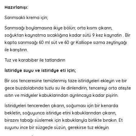
Hazırlanışı:
Sarımsaklı krema için;
Sarımsağı boylamasına ikiye bölün; orta kısmı çıkarın,
soğuktan kaynatma sıcaklığına kadar sütü 9 kez kaynatin . Bir
kapta sarımsağı 60 ml süt ve 60 gr Kalliope sızma zeytinyağı
ile karıştırın.
Tuz ve karabiber ile tatlandırın
İstiridye suyu ve istiridye eti için;
Bir sos tenceresine temizlenmiş taze istiridyeleri ekleyin ve bir
gece buzdolabında tuzlu su ile dinlendirin, tencereyi orta ateşte
ısıtın ve midyeler kabuklarından ayrılıncaya kadar pişirin.
İstiridyeleri tencereden çıkarın, soğuması için bir kenarda
bekletin, soğuyunca istiridye etini kabuklarından çıkarın,
birazını tabağı süslemek için kabuklarıyla birlikte bırakın. Et
suyunu ince bir süzgeçle süzün, gerekirse tuz ekleyin.