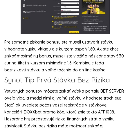
Pre samotné získanie bonusu ste museli uzatvoriť stávku
v hodnote výšky vkladu a s kurzom aspoň 1,60. Ak ste chceli
získať maximálny bonus, museli ste vložiť a následne staviť 30
eur na tiket s kurzom minimálne 1,6. Kombinuje teda
bezrizikovú stávku a voľné točenia do on-line kasína.
Synot Tip Prvá Stávka Bez Rizika
Vstupných bonusov môžete získať vďaka portálu BET SERVER
oveľa viac, a medzi nimi aj voľnú stávku v hodnote troch eur.
Stačí, ak uvediete počas vašej registrácie v stávkovej
kancelárii DOXXbet promo kód, ktorý znie takto AFF1088.
Hazardné hry predstavujú riziko finančných strát a vzniku
závislosti. Stávku bez rizika máte možnosť získať aj