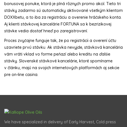
bonusovej ponuke, ktorá je plná rôznych promo akcií. Tieto tri
stávky zadarmo sú automaticky aktivované všetkým klientom
DOXXbetu, a to iba za registráciu a overenie hráčskeho konta.
Aj klienti stávkovej kancelárie FORTUNA sa k bezrizikovej
stávke vedia dostať hneď po zaregistrovaní.
Proces zvyčajne funguje tak, že po registrácii a overení účtu
uzavriete prvú stávku. Ak stávka nevyjde, stávková kancelária
vám vráti vklad vo forme peňazí alebo kreditu na ďalšie
stávky. Slovenské stávkové kancelárie, ktoré spomíname
v článku, majú na svojich internetových platformách aj sekcie
pre on-line casina.
We have specialized in delivery of Early Harvest, Cold press