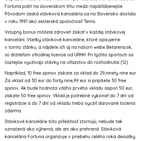
Fortuna patrí na slovenskom trhu medzi najobľúbenejšie.
Pôvodom česká stávková kancelária sa na Slovensko dostala
v roku 1991 ako sesterská spoločnosť Terno.
Vstupný bonus môžete zároveň získať v každej stávkovej
kancelárii. Všetky stávkové kancelárie, ktoré opisujeme
v tomto článku, a nájdete ich aj na našom webe Betarena.sk,
sú držiteľom oficiálnej licencie od URHH. Pri týchto športoch sa
častejšie využívajú stávky na víťazstvo do rozhodnutia (12).
Napríklad, 10 free spinov získate za vklad do 29,ninety nine eur.
Za vklad od 30 eur do forty nine,99 eur si pripíšete 30 free
spinov. Ak bude hodnota vášho prvého vkladu aspoň 50 eur,
získate 50 free spinov. Vklad je potrebné vykonať do 7 dní od
registrácie a do 7 dní od vkladu treba využiť darované točenia
zdarma.
Stávkové kancelárie túto príležitosť stornujú, nebude tak
označená ako výherná, ale ani ako prehraná. Stávková
kancelária Fortuna organizuje v priebehu celého roka desiatky