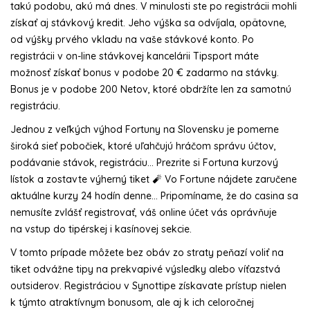
takú podobu, akú má dnes. V minulosti ste po registrácii mohli
získať aj stávkový kredit. Jeho výška sa odvíjala, opätovne,
od výšky prvého vkladu na vaše stávkové konto. Po
registrácii v on-line stávkovej kancelárii Tipsport máte
možnosť získať bonus v podobe 20 € zadarmo na stávky.
Bonus je v podobe 200 Netov, ktoré obdržíte len za samotnú
registráciu.
Jednou z veľkých výhod Fortuny na Slovensku je pomerne
široká sieť pobočiek, ktoré uľahčujú hráčom správu účtov,
podávanie stávok, registráciu… Prezrite si Fortuna kurzový
lístok a zostavte výherný tiket 🧨 Vo Fortune nájdete zaručene
aktuálne kurzy 24 hodín denne… Pripomíname, že do casina sa
nemusíte zvlášť registrovať, váš online účet vás oprávňuje
na vstup do tipérskej i kasínovej sekcie.
V tomto prípade môžete bez obáv zo straty peňazí voliť na
tiket odvážne tipy na prekvapivé výsledky alebo víťazstvá
outsiderov. Registráciou v Synottipe získavate prístup nielen
k týmto atraktívnym bonusom, ale aj k ich celoročnej