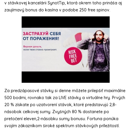
v stávkovej kancelárii SynotTip, ktorá okrem toho prináša aj
zaujímavý bonus do kasína v podobe 250 free spinov.
Za predzápasové stávky si denne môžete prilepšiť maximálne
500 bodmi, rovnako tak za LIVE stávky a virtuálne hry. Prvých
20 % získate po uzatvorení stávok, ktoré predstavujú 2,8-
násobok celkovej sumy. Zvyšných 80 % dostanete po
pretočení eleven,2-násobku sumy bonusu. Fortuna ponúka
svojím zákazníkom široké spektrum stávkových príležitostí.