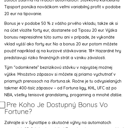
Tipsport ponúka nováčikom veľmi variabilný profit v podobe
20 eur na tipovanie.
Bonus je v podobe 50 % z vášho prvého vkladu, takže ak si
na účet vložíte forty eur, dostanete od Tiposu 20 eur. Výška
bonusu nepresiahne túto sumu ani v prípade, že vykonáte
vklad vyšší ako forty eur. No a bonus 20 eur potom môžete
použiť napríklad aj na kurzové stávkovanie. 18+ Hazardné hry
predstavujú riziko finančných strát a vzniku závislosti.
Tým “odomknete” bezrizikovú stávku v najvyššej možnej
výške. Množstvo zápasov si môžete aj priamo vychutnať v
priamych prenosoch na ifortuna.sk. Ročne je tu odvysielaných
takmer 400-tisíc zápasov – od Fortuna ligy, KHL, UFC až po
NBA, všetky tenisové grandslamy, progaming a mnohé ďalšie.
⃣ Pre Koho Je Dostupný Bonus Vo
Fortune?
Zahrajte si v Synottipe o skutočné výhry na automatoch