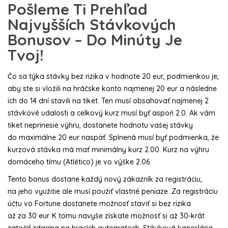
Pošleme Ti Prehľad
Najvyšších Stávkových
Bonusov – Do Minúty Je
Tvoj!
Čo sa týka stávky bez rizika v hodnote 20 eur, podmienkou je,
aby ste si vložili na hráčske konto najmenej 20 eur a následne
ich do 14 dní stavili na tiket. Ten musí obsahovať najmenej 2
stávkové udalosti a celkový kurz musí byť aspoň 2.0. Ak vám
tiket neprinesie výhru, dostanete hodnotu vašej stávky
do maximálne 20 eur naspäť. Splnená musí byť podmienka, že
kurzová stávka má mať minimálny kurz 2.00. Kurz na výhru
domáceho tímu (Atlético) je vo výške 2.06.
Tento bonus dostane každý nový zákazník za registráciu,
na jeho využitie ale musí použiť vlastné peniaze. Za registráciu
účtu vo Fortune dostanete možnosť staviť si bez rizika
až za 30 eur. K tomu navyše získate možnosť si až 30-krát
zatočiť zdarma na hracích automatoch. Stávková kancelária