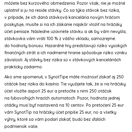
môžete bez kurzového obmedzenia. Pozor však, nie je možné
uplatniť si ju na reside stávky. Čo sa týka stávok bez rizika,
v prípade, že ich daná stávková kancelária novým hráčom
poskytuje, musíte si na ich získanie najskôr vložiť na hráčsky
účet peniaze. Následne uzavriete stávku a ak by vám nevyšla,
stávkovka vám vráti 100 % z vášho vkladu, samozrejme
do hodnoty bonusu. Hazardné hry predstavujú riziko vysokých
finančných strát a ich nadmerné hranie spôsobuje riziko vzniku
závislosti. Aj stávky bez rizika sú v stávkových kanceláriách
prakticky zadarmo.
Ako sme spomenuli, v SynotTipe máte možnosť získať aj 250
otáčok bez rizika do kasína. Tie využijete tak, že si na hráčsky
účet vložíte aspoň 25 eur a pretočíte s nimi 250 otáčok
na ľubovoľných hracích automatoch. Pozor, hodnota jednej
otáčky musí byť nastavená na 10 centov. Po pretočení 25 eur
vám SynotTip na hráčsky účet pripíše 25 eur, no a všetky
výhry, ktoré sa vám podarí získať, budú bez ďalších
podmienok vaše.