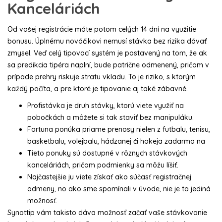
Kanceláriách
Od vašej registrácie máte potom celých 14 dní na využitie
bonusu. Úplnému nováčikovi nemusí stávka bez rizika dávať
zmysel. Veď celý tipovací systém je postavený na tom, že ak
sa predikcia tipéra naplní, bude patrične odmenený, pričom v
prípade prehry riskuje stratu vkladu. To je riziko, s ktorým
každý počíta, a pre ktoré je tipovanie aj také zábavné.
Profistávka je druh stávky, ktorú viete využiť na
pobočkách a môžete si tak staviť bez manipuláku.
Fortuna ponúka priame prenosy nielen z futbalu, tenisu,
basketbalu, volejbalu, hádzanej či hokeja zadarmo na
Tieto ponuky sú dostupné v rôznych stávkových
kanceláriách, pričom podmienky sa môžu líšiť.
Najčastejšie ju viete získať ako súčasť registračnej
odmeny, no ako sme spomínali v úvode, nie je to jediná
možnosť.
Synottip vám takisto dáva možnosť začať vaše stávkovanie