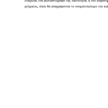
εταιρείας ένα φωτοαντίγραφο της ταυτότητας ή του διαβα
ρεύματος, όπου θα αναγράφονται το ονοματεπώνυμο του και