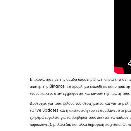
Επικοινώνησε με την ομάδα υποστήριξης, η οποία ζήτησε πε
απάτης της Binance. Το πρόβλημα επιλύθηκε και ο παίκτη
νέους παίκτες όταν εγγράφονται και κάνουν την πρώτη του
Δυστυχώς για τους φίλους του στοιχήματος και για τα μέλη
τα live updates και η απεικόνιση του τι συμβαίνει στο μ
χρήσιμα εργαλεία για να βοηθήσει τους παίκτες να παίξου
παραλλαγές), μπλάκτζακ και άλλα δημοφιλή παιχνίδια. Οι 