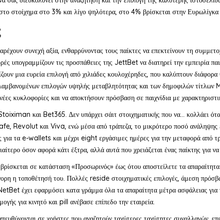
α στο στοίχημα στο 3% και λίγο ψηλότερα, στο 4% βρίσκεται στην Ευρωλίγκ
ς
παρέχουν συνεχή αξία, ενθαρρύνοντας τους παίκτες να επεκτείνουν τη συμμετο
ές υπογραμμίζουν τις προσπάθειες της JettBet να διατηρεί την εμπειρία παιχ
ουν μια ευρεία επιλογή από χιλιάδες κουλοχέρηδες, που καλύπτουν διάφορα
ριλαμβανομένων επιλογών υψηλής μεταβλητότητας και των δημοφιλών τίτλω
 νέες κυκλοφορίες και να αποκτήσουν πρόσβαση σε παιχνίδια με χαρακτηριστ
toiximan και Bet365. Δεν υπάρχει σάιτ στοιχηματικής που να… κολλάει όταν 
afe, Revolut και Viva, ενώ μέσα από τράπεζα, το μικρότερο ποσό ανάληψης ε
για τα e-wallets και μέχρι eight εργάσιμες ημέρες για την μεταφορά από τρ
ιαίτερο όσον αφορά κάτι έξτρα, αλλά αυτά που χρειάζεται ένας παίκτης για να 
βρίσκεται σε κατάσταση «Προσωρινός» έως ότου αποστείλετε τα απαραίτητα
ήγορη η τοποθέτησή του. Πολλές reside στοιχηματικές επιλογές, άμεση πρόσβ
NetBet έχει εφαρμόσει κατα γράμμα όλα τα απαραίτητα μέτρα ασφάλειας για 
γής για κινητό και pill ανέβασε επίπεδο την εταιρεία.
, απευθύνονται σε χρήστες που αναζητούν ταχύτερες ταχύτητες συναλλαγών, επ