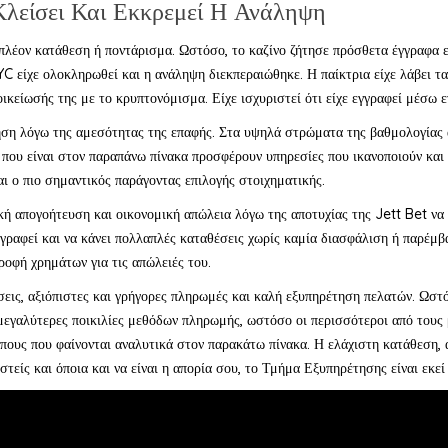
Κλείσει Και Εκκρεμεί Η Ανάληψη
επιπλέον κατάθεση ή ποντάρισμα. Ωστόσο, το καζίνο ζήτησε πρόσθετα έγγραφ
KYC είχε ολοκληρωθεί και η ανάληψη διεκπεραιώθηκε. Η παίκτρια είχε λάβει τ
οικείωσής της με το κρυπτονόμισμα. Είχε ισχυριστεί ότι είχε εγγραφεί μέσ
όηση λόγω της αμεσότητας της επαφής. Στα υψηλά στρώματα της βαθμολογίας 
που είναι στον παραπάνω πίνακα προσφέρουν υπηρεσίες που ικανοποιούν και τ
αι ο πιο σημαντικός παράγοντας επιλογής στοιχηματικής.
ή απογοήτευση και οικονομική απώλεια λόγω της αποτυχίας της Jett Bet να 
ραφεί και να κάνει πολλαπλές καταθέσεις χωρίς καμία διασφάλιση ή παρέμβ
ροφή χρημάτων για τις απώλειές του.
σεις, αξιόπιστες και γρήγορες πληρωμές και καλή εξυπηρέτηση πελατών. Ωστ
 μεγαλύτερες ποικιλίες μεθόδων πληρωμής, ωστόσο οι περισσότεροι από τους 
υς που φαίνονται αναλυτικά στον παρακάτω πίνακα. Η ελάχιστη κατάθεση, ανε
αστείς και όποια και να είναι η απορία σου, το Τμήμα Εξυπηρέτησης είναι εκε