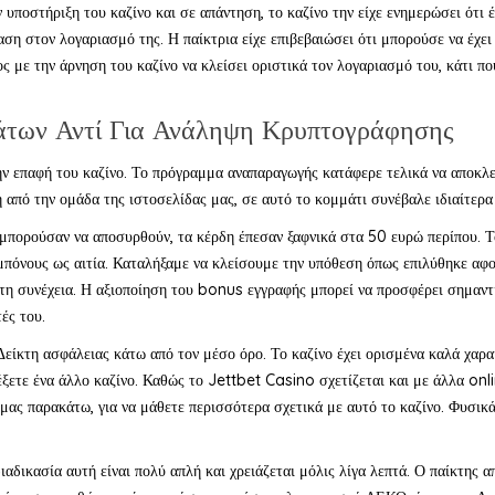
ν υποστήριξη του καζίνο και σε απάντηση, το καζίνο την είχε ενημερώσει ότι
βαση στον λογαριασμό της. Η παίκτρια είχε επιβεβαιώσει ότι μπορούσε να έχ
 με την άρνηση του καζίνο να κλείσει οριστικά τον λογαριασμό του, κάτι πο
άτων Αντί Για Ανάληψη Κρυπτογράφησης
ην επαφή του καζίνο. Το πρόγραμμα αναπαραγωγής κατάφερε τελικά να αποκλ
πό την ομάδα της ιστοσελίδας μας, σε αυτό το κομμάτι συνέβαλε ιδιαίτερα η
μπορούσαν να αποσυρθούν, τα κέρδη έπεσαν ξαφνικά στα 50 ευρώ περίπου. Το
 μπόνους ως αιτία. Καταλήξαμε να κλείσουμε την υπόθεση όπως επιλύθηκε αφο
στη συνέχεια. Η αξιοποίηση του bonus εγγραφής μπορεί να προσφέρει σημαντι
ές του.
ίκτη ασφάλειας κάτω από τον μέσο όρο. Το καζίνο έχει ορισμένα καλά χαρακ
έξετε ένα άλλο καζίνο. Καθώς το Jettbet Casino σχετίζεται και με άλλα onl
μας παρακάτω, για να μάθετε περισσότερα σχετικά με αυτό το καζίνο. Φυσικά
δικασία αυτή είναι πολύ απλή και χρειάζεται μόλις λίγα λεπτά. Ο παίκτης απ