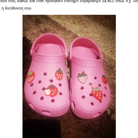
τηρίου σου, καθώς και έναν πρόσφατο επίσημο λογαριασμό ΔΕΚΟ, όπως π.χ. Λ
 η διεύθυνση σου.