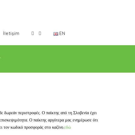
İletişim
EN
r
ε δωρεάν περιστροφές. Ο παίκτης από τη Σλοβενία έχει
επισκεψιμότητα. Ο παίκτης αργότερα μας ενημέρωσε ότι
ει τον κωδικό προσφοράς στο καζίνο.
εδώ