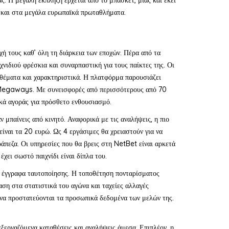
α και στα μεγάλα ευρωπαϊκά πρωταθλήματα.
χή τους καθ’ όλη τη διάρκεια των εποχών. Πέρα από τα
νιδιού φρέσκια και συναρπαστική για τους παίκτες της. Οι
 θέματα και χαρακτηριστικά. Η πλατφόρμα παρουσιάζει
ν Megaways. Με συνεισφορές από περισσότερους από 70
ικά αγοράς για πρόσθετο ενθουσιασμό.
μπαίνεις από κινητό. Αναφορικά με τις αναλήψεις, η πιο
ίναι τα 20 ευρώ. Ως 4 εργάσιμες θα χρειαστούν για να
άπεζα. Οι υπηρεσίες που θα βρεις στη NetBet είναι αρκετά
έχει σωστό παιχνίδι είναι δίπλα του.
 έγγραφα ταυτοποίησης. Η τοποθέτηση πονταρίσματος
αση στα στατιστικά του αγώνα και ταχείες αλλαγές
να προστατεύονται τα προσωπικά δεδομένα των μελών της.
εξεργαζόμενα καταθέσεις και αναλήψεις άμεσα. Επιπλέον, η