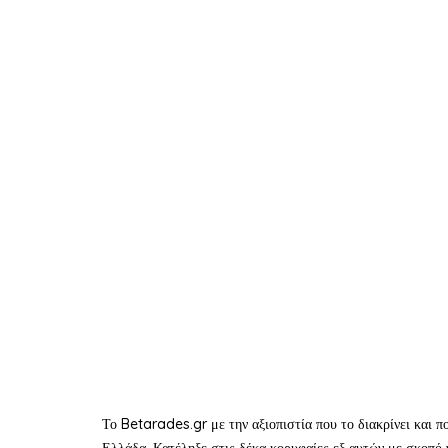
Το Betarades.gr με την αξιοπιστία που το διακρίνει και π
Ελλάδα. Κατέληξε στις δέκα κορυφαίες εξ αυτών με σκοπό ν