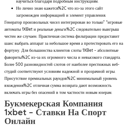
научиться благодаря подробным инструкциям.
Но лично знаю кажется%2C что из-за этого сайт
загроможден информацией и элемент управления.
Генератор произвольных чисел интегрирован во только” “игровые
автоматы 1XBet и реальные деньги%2C следовательно выигрыш
честен же случаен. Практичная система фильтрации предоставит
шанс выбрать аппарат за небольшое время а протестировать его на
фортуну. Для большинства клиентов слоты 1XBet – абсолютные
фавориты%2C из-за их огромного числа и невысокого стандарта.
Более 500 разновидностей слотов от наиболее престижных веб-
студий соответствуют условиям надежной и прозрачной игры.
Присутствие премиальных раундов%2C минимальный уровень
вхождения%2C отличная сумма возврата дают возможность
включать игры без опасений в том частности новым юзерам.
Букмекерская Компания
1xbet – Ставки На Спорт
Онлайн