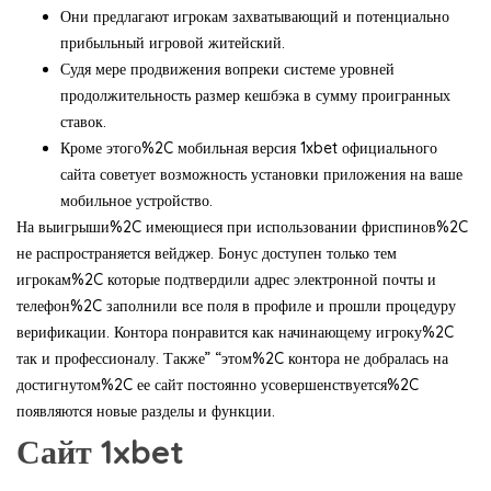
Они предлагают игрокам захватывающий и потенциально
прибыльный игровой житейский.
Судя мере продвижения вопреки системе уровней
продолжительность размер кешбэка в сумму проигранных
ставок.
Кроме этого%2C мобильная версия 1xbet официального
сайта советует возможность установки приложения на ваше
мобильное устройство.
На выигрыши%2C имеющиеся при использовании фриспинов%2C
не распространяется вейджер. Бонус доступен только тем
игрокам%2C которые подтвердили адрес электронной почты и
телефон%2C заполнили все поля в профиле и прошли процедуру
верификации. Контора понравится как начинающему игроку%2C
так и профессионалу. Также” “этом%2C контора не добралась на
достигнутом%2C ее сайт постоянно усовершенствуется%2C
появляются новые разделы и функции.
Сайт 1xbet