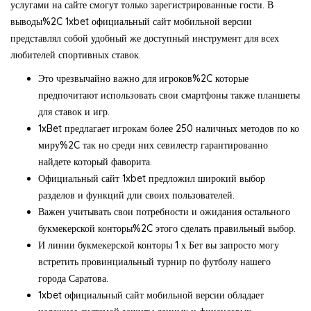
услугами на сайте смогут только зарегистрированные гости. В
выводы%2C 1xbet официальный сайт мобильной версии
представлял собой удобный же доступный инструмент для всех
любителей спортивных ставок.
Это чрезвычайно важно для игроков%2C которые
предпочитают использовать свои смартфоны также планшеты
для ставок и игр.
1xBet предлагает игрокам более 250 наличных методов по ко
миру%2C так но среди них севилестр гарантированно
найдете который фаворита.
Официальный сайт 1xbet предложил широкий выбор
разделов и функций дли своих пользователей.
Важен учитывать свои потребности и ожидания остального
букмекерской конторы%2C этого сделать правильный выбор.
И линии букмекерской конторы 1 х Бет вы запросто могу
встретить провинциальный турнир по футболу нашего
города Саратова.
1xbet официальный сайт мобильной версии обладает