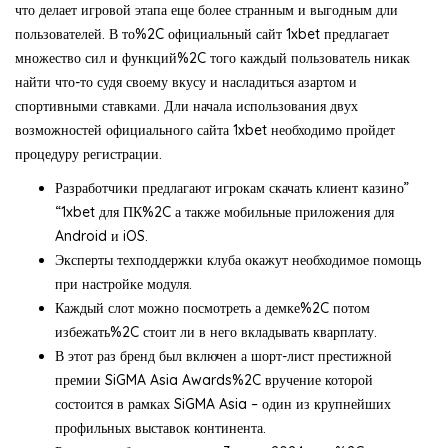
что делает игровой этапа еще более странным и выгодным дли
пользователей. В то%2C официальный сайт 1xbet предлагает
множество сил и функций%2C того каждый пользователь никак
найти что-то судя своему вкусу и насладиться азартом и
спортивными ставками. Дли начала использования двух
возможностей официального сайта 1xbet необходимо пройдет
процедуру регистрации.
Разработчики предлагают игрокам скачать клиент казино”
“1xbet для ПК%2C а также мобильные приложения для
Android и iOS.
Эксперты техподдержки клуба окажут необходимое помощь
при настройке модуля.
Каждый слот можно посмотреть а демке%2C потом
избежать%2C стоит ли в него вкладывать кварплату.
В этот раз бренд был включен а шорт-лист престижной
премии SiGMA Asia Awards%2C вручение которой
состоится в рамках SiGMA Asia – один из крупнейших
профильных выставок континента.