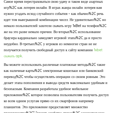
Самое время перестраховаться свою удачу и таком виде азартных
игр%2C как лотерея онлайн. В играх жанра онлайн лотерея вам
нужно угадать исход случайного события – как обычно%2C речь
идет том выигрышной комбинации чисел. Не удивительно%2C но
немало пользователей захотели скачать игру 1xBet на телефон%2C
же на это разве немало причин. Во-вторых%2C использование
браузера кардинально замедляет игровой этапа%2C да и просто
неудобно. В-третьих%2C у игроков из немногие стран не не
получается получить свободный доступ к сайту компании
1xbet
скачать apk
.
Вы можете использовать различные платежные методы%2C такие
как наличные карты%2C электронные кошельки или банковский
перевод%2C чтобы осуществлять операции со своим ровным. Это
делает этапа пополнения и вывода средств максимально удобным и
безопасным. Компания разработала удобное мобильное
приложение%2C которое позволяла пользователям получить доступ
ко всем одним услугам прямо со их смартфонов например
планшетов. Это приложение предоставляет множество