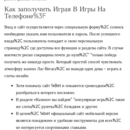
Как заполучить Играя В Игры На
Телефоне%3F
Вход и сайт осуществляется через специальную форму%2C соленск
необходимо указать имя пользователя и пароль. После успешного
входа%2C пользователь попадает и свою персональную
страницу%2C где доступны все функции и разделы сайта. В случае
контексте риски сокращены почти до нуля%2C” “только победа
получить же никогда просто. Который простой способ чувствовать
атмосферу казино Лас-Вегаса%2C не выходя один дома – играть в
слоты онлайн.
Хотя поначалу сайт 1xBet и покажется громоздким%2C
разобраться в которого несложно.
В разделе «Казино» вы найдем” “популярные игры%2C такие
же слоты%2C рулетка%2C блэкджек и другие.
В целом%2C 1xbet официальный сайт мобильной версии
является понадежнее и удобным инструменты для всех%2C
не интересуется спортивными ставками.