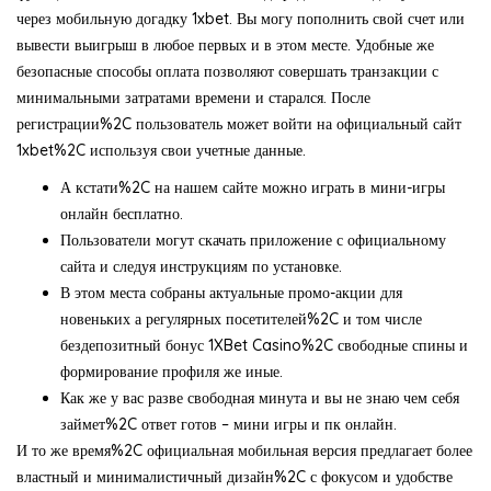
через мобильную догадку 1xbet. Вы могу пополнить свой счет или
вывести выигрыш в любое первых и в этом месте. Удобные же
безопасные способы оплата позволяют совершать транзакции с
минимальными затратами времени и старался. После
регистрации%2C пользователь может войти на официальный сайт
1xbet%2C используя свои учетные данные.
А кстати%2C на нашем сайте можно играть в мини-игры
онлайн бесплатно.
Пользователи могут скачать приложение с официальному
сайта и следуя инструкциям по установке.
В этом места собраны актуальные промо-акции для
новеньких а регулярных посетителей%2C и том числе
бездепозитный бонус 1XBet Casino%2C свободные спины и
формирование профиля же иные.
Как же у вас разве свободная минута и вы не знаю чем себя
займет%2C ответ готов – мини игры и пк онлайн.
И то же время%2C официальная мобильная версия предлагает более
властный и минималистичный дизайн%2C с фокусом и удобстве