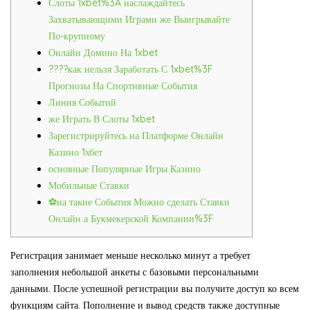
Слоты 1xbet%3A наслаждайтесь
Захватывающими Играми же Выигрывайте
По-крупному
Онлайн Домино На 1xbet
????как нельзя Заработать С 1xbet%3F
Прогнозы На Спортивные События
Линия Событий
же Играть В Слоты 1xbet
Зарегистрируйтесь на Платформе Онлайн
Казино 1хбет
основные Популярные Игры Казино
Мобильные Ставки
⚽на такие События Можно сделать Ставки
Онлайн а Букмекерской Компании%3F
Регистрация занимает меньше несколько минут а требует
заполнения небольшой анкеты с базовыми персональными
данными. После успешной регистрации вы получите доступ ко всем
функциям сайта. Пополнение и вывод средств также доступные