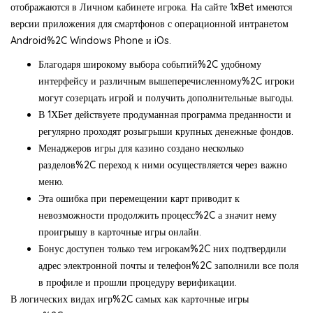
отображаются в Личном кабинете игрока. На сайте 1xBet имеются
версии приложения для смартфонов с операционной интранетом
Android%2C Windows Phone и iOs.
Благодаря широкому выбора событий%2C удобному
интерфейсу и различным вышеперечисленному%2C игроки
могут созерцать игрой и получить дополнительные выгоды.
В 1ХБет действуете продуманная программа преданности и
регулярно проходят розыгрыши крупных денежные фондов.
Менаджеров игры для казино создано несколько
разделов%2C переход к ними осуществляется через важно
меню.
Эта ошибка при перемещении карт приводит к
невозможности продолжить процесс%2C а значит нему
проигрышу в карточные игры онлайн.
Бонус доступен только тем игрокам%2C них подтвердили
адрес электронной почты и телефон%2C заполнили все поля
в профиле и прошли процедуру верификации.
В логических видах игр%2C самых как карточные игры