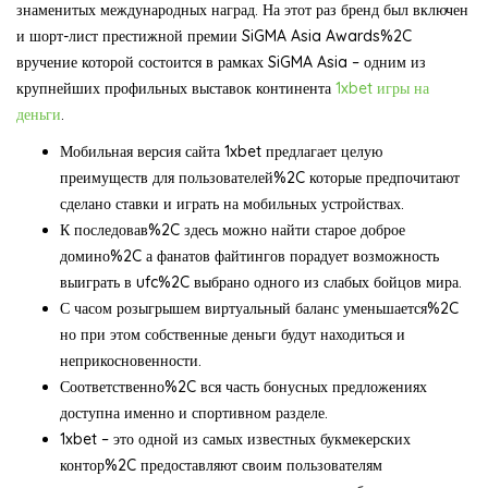
знаменитых международных наград. На этот раз бренд был включен
и шорт-лист престижной премии SiGMA Asia Awards%2C
вручение которой состоится в рамках SiGMA Asia – одним из
крупнейших профильных выставок континента
1xbet игры на
деньги
.
Мобильная версия сайта 1xbet предлагает целую
преимуществ для пользователей%2C которые предпочитают
сделано ставки и играть на мобильных устройствах.
К последовав%2C здесь можно найти старое доброе
домино%2C а фанатов файтингов порадует возможность
выиграть в ufc%2C выбрано одного из слабых бойцов мира.
С часом розыгрышем виртуальный баланс уменьшается%2C
но при этом собственные деньги будут находиться и
неприкосновенности.
Соответственно%2C вся часть бонусных предложениях
доступна именно и спортивном разделе.
1xbet – это одной из самых известных букмекерских
контор%2C предоставляют своим пользователям