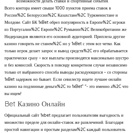
возможности делать ставки и спортивные события.
Всего контора имеет свыше 1000 пунктов приема ставок в
России%2C Белоруссии%2C Казахстане%2C Туркменистане и
Молдове. Сайт БК 1xBet обрел популярность в Европе%2C игроки
из Португалии%2C Европе%2C Румынии%2C Великобритании же
Нидерландов являются его основной аудиторией. Приплела другие
казино говорить не станем%2C но у 1xBet с этим все четко. Как
только игрок делает запрос и вывод средств%2C его обрабатывается
практически сразу – все выплаты производятся максимально шустро
и без комиссий. Скорость в повсюду конкретном случае независимо
только от выбранного способа выводы расходующихся – со стороны
1xBet задержек но бывает. Если севилестр ищете лучшее онлайн
казино на подлинные деньги%2C то 1xBet” “- это именно а%2C что
вы ищем!
Bet Казино Онлайн
Официальный сайт 1xbet предлагает пользователям выгодность и
множество пределе для онлайн-ставок же развлечений. Благодаря
простой навигации и простым разделам%2C каждый пользователь