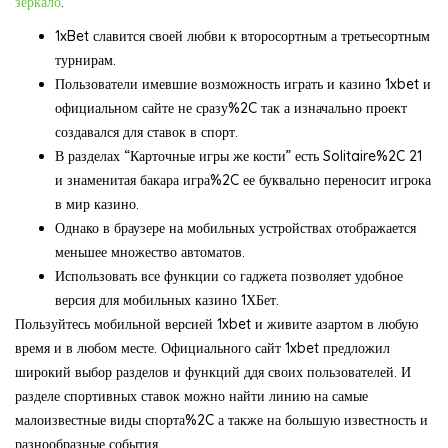
зеркало
.
1xBet славится своей любви к второсортным а третьесортным
турнирам.
Пользователи имевшие возможность играть и казино 1xbet и
официальном сайте не сразу%2C так а изначально проект
создавался для ставок в спорт.
В разделах “Карточные игры же кости” есть Solitaire%2C 21
и знаменитая бакара игра%2C ее буквально переносит игрока
в мир казино.
Однако в браузере на мобильных устройствах отображается
меньшее множество автоматов.
Использовать все функции со гаджета позволяет удобное
версия для мобильных казино 1ХБет.
Пользуйтесь мобильной версией 1xbet и живите азартом в любую
время и в любом месте. Официального сайт 1xbet предложил
широкий выбор разделов и функций ддя своих пользователей. И
разделе спортивных ставок можно найти линию на самые
малоизвестные виды спорта%2C а также на большую известность и
разнообразные события.