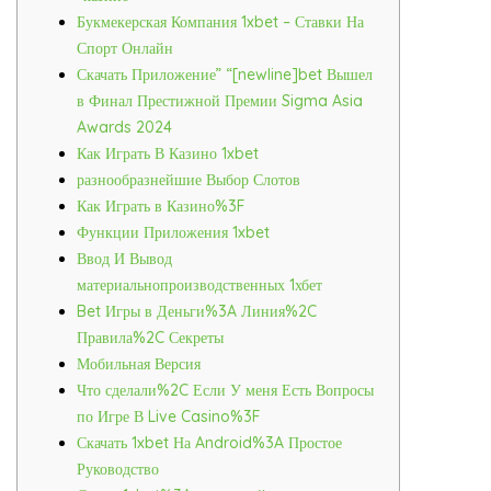
Букмекерская Компания 1xbet – Ставки На
Спорт Онлайн
Скачать Приложение” “[newline]bet Вышел
в Финал Престижной Премии Sigma Asia
Awards 2024
Как Играть В Казино 1xbet
разнообразнейшие Выбор Слотов
Как Играть в Казино%3F
Функции Приложения 1xbet
Ввод И Вывод
материальнопроизводственных 1хбет
Bet Игры в Деньги%3A Линия%2C
Правила%2C Секреты
Мобильная Версия
Что сделали%2C Если У меня Есть Вопросы
по Игре В Live Casino%3F
Скачать 1xbet На Android%3A Простое
Руководство