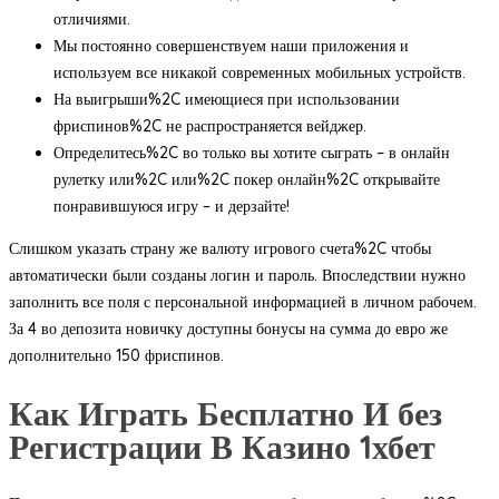
отличиями.
Мы постоянно совершенствуем наши приложения и
используем все никакой современных мобильных устройств.
На выигрыши%2C имеющиеся при использовании
фриспинов%2C не распространяется вейджер.
Определитесь%2C во только вы хотите сыграть – в онлайн
рулетку или%2C или%2C покер онлайн%2C открывайте
понравившуюся игру – и дерзайте!
Слишком указать страну же валюту игрового счета%2C чтобы
автоматически были созданы логин и пароль. Впоследствии нужно
заполнить все поля с персональной информацией в личном рабочем.
За 4 во депозита новичку доступны бонусы на сумма до евро же
дополнительно 150 фриспинов.
Как Играть Бесплатно И без
Регистрации В Казино 1хбет