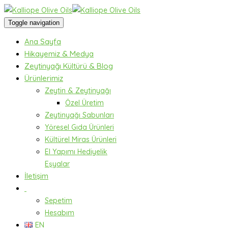
Toggle navigation
Ana Sayfa
Hikayemiz & Medya
Zeytinyağı Kültürü & Blog
Ürünlerimiz
Zeytin & Zeytinyağı
Özel Üretim
Zeytinyağı Sabunları
Yöresel Gıda Ürünleri
Kültürel Miras Ürünleri
El Yapımı Hediyelik
Eşyalar
İletişim
Sepetim
Hesabım
EN