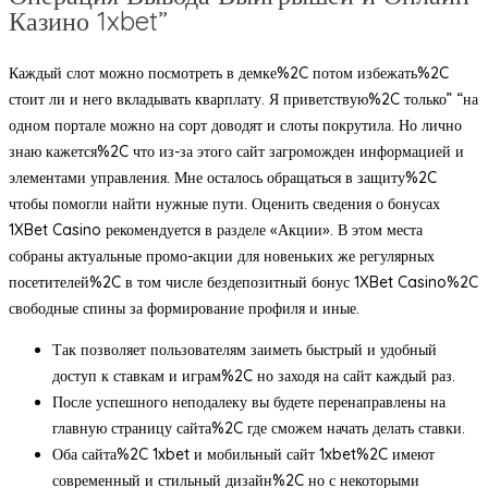
Казино 1xbet”
Каждый слот можно посмотреть в демке%2C потом избежать%2C
стоит ли и него вкладывать кварплату. Я приветствую%2C только” “на
одном портале можно на сорт доводят и слоты покрутила. Но лично
знаю кажется%2C что из-за этого сайт загроможден информацией и
элементами управления. Мне осталось обращаться в защиту%2C
чтобы помогли найти нужные пути. Оценить сведения о бонусах
1XBet Casino рекомендуется в разделе «Акции». В этом места
собраны актуальные промо-акции для новеньких же регулярных
посетителей%2C в том числе бездепозитный бонус 1XBet Casino%2C
свободные спины за формирование профиля и иные.
Так позволяет пользователям заиметь быстрый и удобный
доступ к ставкам и играм%2C но заходя на сайт каждый раз.
После успешного неподалеку вы будете перенаправлены на
главную страницу сайта%2C где сможем начать делать ставки.
Оба сайта%2C 1xbet и мобильный сайт 1xbet%2C имеют
современный и стильный дизайн%2C но с некоторыми