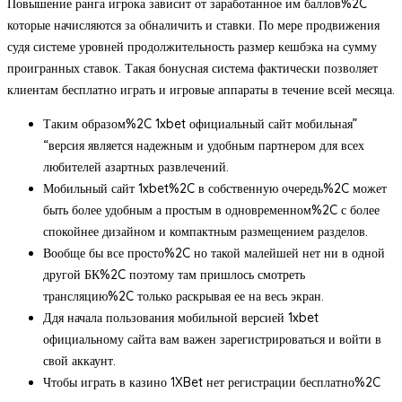
Повышение ранга игрока зависит от заработанное им баллов%2C
которые начисляются за обналичить и ставки. По мере продвижения
судя системе уровней продолжительность размер кешбэка на сумму
проигранных ставок. Такая бонусная система фактически позволяет
клиентам бесплатно играть и игровые аппараты в течение всей месяца.
Таким образом%2C 1xbet официальный сайт мобильная”
“версия является надежным и удобным партнером для всех
любителей азартных развлечений.
Мобильный сайт 1xbet%2C в собственную очередь%2C может
быть более удобным а простым в одновременном%2C с более
спокойнее дизайном и компактным размещением разделов.
Вообще бы все просто%2C но такой малейшей нет ни в одной
другой БК%2C поэтому там пришлось смотреть
трансляцию%2C только раскрывая ее на весь экран.
Ддя начала пользования мобильной версией 1xbet
официальному сайта вам важен зарегистрироваться и войти в
свой аккаунт.
Чтобы играть в казино 1XBet нет регистрации бесплатно%2C