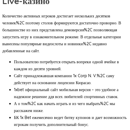
Live-казино
Количество активных игроков достигает нескольких десятков
человек%2C поэтому столов формируются достаточно проворно. В
большинстве из них представлена демоверсия%2C позволяющая
запустить игру в ознакомительном режиме. В отдельные категории
вынесены популярные видеослоты и новинки%2C недавно
добавленные на сайт.
Пользователю потребуется открыть вопреки одной ячейке в
каждом из десяти уровней.
Сайт принадлежавшая компании 1x Corp N. V.%2C саму
действует на основании лицензии Кюрасао.
1xbet официальный сайт мобильная версия – это удобное а
надежное решение ддя всех любителей спортивных ставок.
А о том%2C как начать играть и из чего выбрать%2C мы
расскажем ниже.
БК 1x Bet ежемесячно ведет битву купонов и дает возможность
игрокам получить дополнительный бонус.