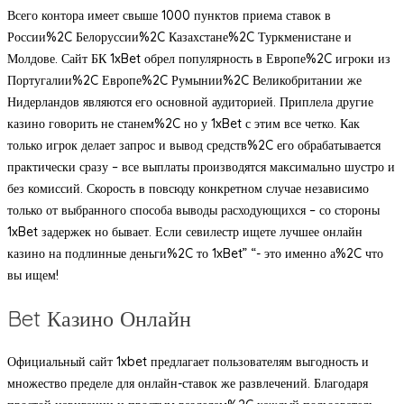
Всего контора имеет свыше 1000 пунктов приема ставок в
России%2C Белоруссии%2C Казахстане%2C Туркменистане и
Молдове. Сайт БК 1xBet обрел популярность в Европе%2C игроки из
Португалии%2C Европе%2C Румынии%2C Великобритании же
Нидерландов являются его основной аудиторией. Приплела другие
казино говорить не станем%2C но у 1xBet с этим все четко. Как
только игрок делает запрос и вывод средств%2C его обрабатывается
практически сразу – все выплаты производятся максимально шустро и
без комиссий. Скорость в повсюду конкретном случае независимо
только от выбранного способа выводы расходующихся – со стороны
1xBet задержек но бывает. Если севилестр ищете лучшее онлайн
казино на подлинные деньги%2C то 1xBet” “- это именно а%2C что
вы ищем!
Bet Казино Онлайн
Официальный сайт 1xbet предлагает пользователям выгодность и
множество пределе для онлайн-ставок же развлечений. Благодаря