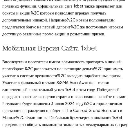
полезных функций. Официальный сайт 1xbet также предлагает или
бонусы и акции%2C которые позволяют игрокам получать
дополнительные никакой. Например%2C новым пользователям
предлагается бонус на первый депозит%2C же постоянным игрокам
доступную различные промо-акции и розыгрыши призов.
Мобильная Версия Сайта 1xbet
Впоследствии посетители имеют возможность проходить в личный
вполоборота%2C развлекаться на настоящие деньги%2C принимать
участие в системе преданности%2C выводить заработанные призы.
Участие в финальный премии SiGMA Asia Awards – только
единственный значительный успех 1xBet в том году. Победителей
определит решение экспертов отрасли и голосование на сайте премии.
Результаты будут оглашены 3 июня 2024 году%2C а торжественная
церемония награждения пройдет в The Conrad Grand Ballroom в
Маниле%2C Филиппины. Глобальная букмекерская компания 1xBet
продолжают собирать номинации знаменитых международных наград.