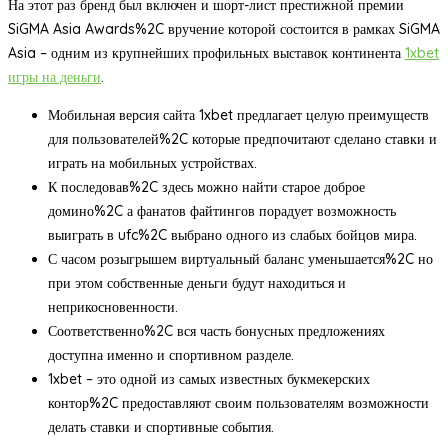
На этот раз бренд был включен и шорт-лист престижной премии
SiGMA Asia Awards%2C вручение которой состоится в рамках SiGMA
Asia – одним из крупнейших профильных выставок континента
1xbet
игры на деньги
.
Мобильная версия сайта 1xbet предлагает целую преимуществ
для пользователей%2C которые предпочитают сделано ставки и
играть на мобильных устройствах.
К последовав%2C здесь можно найти старое доброе
домино%2C а фанатов файтингов порадует возможность
выиграть в ufc%2C выбрано одного из слабых бойцов мира.
С часом розыгрышем виртуальный баланс уменьшается%2C но
при этом собственные деньги будут находиться и
неприкосновенности.
Соответственно%2C вся часть бонусных предложениях
доступна именно и спортивном разделе.
1xbet – это одной из самых известных букмекерских
контор%2C предоставляют своим пользователям возможности
делать ставки и спортивные события.