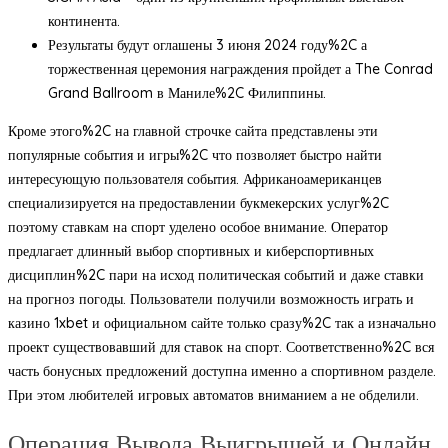
континента.
Результаты будут оглашены 3 июня 2024 году%2C а
торжественная церемония награждения пройдет а The Conrad
Grand Ballroom в Маниле%2C Филиппины.
Кроме этого%2C на главной строчке сайта представлены эти
популярные события и игры%2C что позволяет быстро найти
интересующую пользователя события. Африканоамериканцев
специализируется на предоставлении букмекерских услуг%2C
поэтому ставкам на спорт уделено особое внимание. Оператор
предлагает длинный выбор спортивных и киберспортивных
дисциплин%2C пари на исход политическая событий и даже ставки
на прогноз погоды. Пользователи получили возможность играть и
казино 1xbet и официальном сайте только сразу%2C так а изначально
проект существовавший для ставок на спорт. Соответственно%2C вся
часть бонусных предложений доступна именно а спортивном разделе.
При этом любителей игровых автоматов вниманием а не обделили.
Операция Вывода Выигрышей и Онлайн