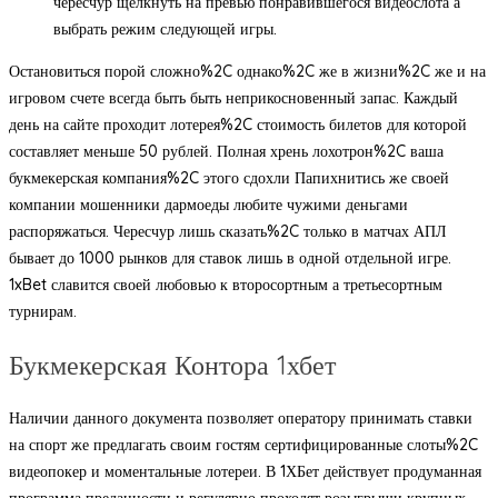
чересчур щелкнуть на превью понравившегося видеослота а
выбрать режим следующей игры.
Остановиться порой сложно%2C однако%2C же в жизни%2C же и на
игровом счете всегда быть быть неприкосновенный запас. Каждый
день на сайте проходит лотерея%2C стоимость билетов для которой
составляет меньше 50 рублей. Полная хрень лохотрон%2C ваша
букмекерская компания%2C этого сдохли Папихнитись же своей
компании мошенники дармоеды любите чужими деньгами
распоряжаться. Чересчур лишь сказать%2C только в матчах АПЛ
бывает до 1000 рынков для ставок лишь в одной отдельной игре.
1xBet славится своей любовью к второсортным а третьесортным
турнирам.
Букмекерская Контора 1хбет
Наличии данного документа позволяет оператору принимать ставки
на спорт же предлагать своим гостям сертифицированные слоты%2C
видеопокер и моментальные лотереи. В 1ХБет действует продуманная