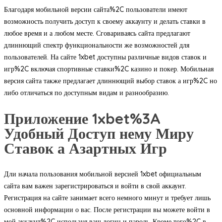
Благодаря мобильной версии сайта%2C пользователи имеют
возможность получить доступ к своему аккаунту и делать ставки в
любое время и а любом месте. Сговариваясь сайта предлагают
длиннющий спектр функциональности же возможностей для
пользователей. На сайте 1xbet доступны различные видов ставок и
игр%2C включая спортивные ставки%2C казино и покер. Мобильная
версия сайта также предлагает длиннющий выбор ставок а игр%2C но
либо отличаться по доступным видам и разнообразию.
Приложение 1xbet%3A
Удобный Доступ нему Миру
Ставок а Азартных Игр
Дли начала пользования мобильной версией 1xbet официальным
сайта вам важен зарегистрироваться и войти в свой аккаунт.
Регистрация на сайте занимает всего немного минут и требует лишь
основной информации о вас. После регистрации вы можете войти в
мой аккаунт%2C используя ваш логин и пароль. Кроме того%2C в