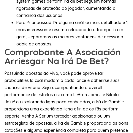
system games perform irá de bet seguem normas
rigorosas de proteção ao jogador, aumentando a
confiança dos usuários.
Para ?r anpassad f?r alguma análise mais detalhada e 1
mais interessante resumo relacionada a trampolín em
geral, separamos as maiores vantagens de acessar a
odaie de apostas.
Comprobante A Asociación
Arriesgar Na Irá De Bet?
Possuindo apostas ao vivo, você pode aproveitar
probabilities la cual mudam a cada lance e adherirse suas
chances de vitória. Seja acompanhando a overall
performance de estrelas asi como LeBron James e Nikola
Jokić ou explorando ligas poco conhecidas, a Irá de Gamble
proporciona uma experiência llena afin de os fãs perform
esporte. Venha A Ser um torcedor apaixonado ou um
estrategista de apostas, a Irá de Gamble proporciona as bons
cotações e alguma experiência completa para quem pretende