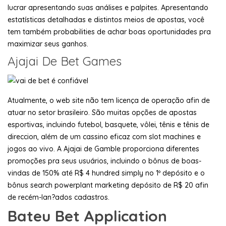
lucrar apresentando suas análises e palpites. Apresentando
estatísticas detalhadas e distintos meios de apostas, você
tem também probabilities de achar boas oportunidades pra
maximizar seus ganhos.
Ajajai De Bet Games
Atualmente, o web site não tem licença de operação afin de
atuar no setor brasileiro. São muitas opções de apostas
esportivas, incluindo futebol, basquete, vôlei, tênis e tênis de
direccion, além de um cassino eficaz com slot machines e
jogos ao vivo. A Ajajai de Gamble proporciona diferentes
promoções pra seus usuários, incluindo o bônus de boas-
vindas de 150% até R$ 4 hundred simply no 1º depósito e o
bônus search powerplant marketing depósito de R$ 20 afin
de recém-lan?ados cadastros.
Bateu Bet Application