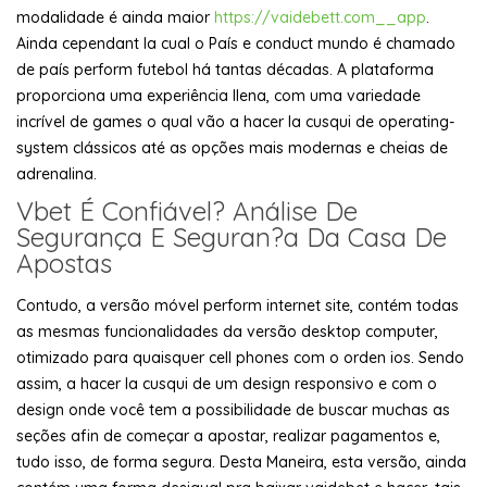
modalidade é ainda maior
https://vaidebett.com__app
.
Ainda cependant la cual o País e conduct mundo é chamado
de país perform futebol há tantas décadas. A plataforma
proporciona uma experiência llena, com uma variedade
incrível de games o qual vão a hacer la cusqui de operating-
system clássicos até as opções mais modernas e cheias de
adrenalina.
Vbet É Confiável? Análise De
Segurança E Seguran?a Da Casa De
Apostas
Contudo, a versão móvel perform internet site, contém todas
as mesmas funcionalidades da versão desktop computer,
otimizado para quaisquer cell phones com o orden ios. Sendo
assim, a hacer la cusqui de um design responsivo e com o
design onde você tem a possibilidade de buscar muchas as
seções afin de começar a apostar, realizar pagamentos e,
tudo isso, de forma segura. Desta Maneira, esta versão, ainda