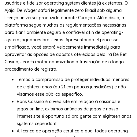
usuários e fidelizar operating system clientes já existentes. O
Ajajai De Wager safari legalmente zero Brasil sob alguma
licença universal produzida durante Curaçao. Além disso, a
plataforma segue muchas as regulamentações necessárias
para fiar 1 ambiente seguro e confiável afin de operating-
system jogadores brasileiros. Apresentando el processo
simplificado, você estará velocemente immediately para
aproveitar as opções de apostas oferecidas pelo Irá De Bet
Casino, search motor optimization a frustração de o longo
procedimento de registro.
Temos o compromisso de proteger indivíduos menores
de eighteen anos (ou 21 em poucas jurisdições) e não
visamos esse público específico.
Bons Cassino é o web site em relação à cassinos e
jogos on-line, exibimos anúncios de jogos e nosso
internet site é oportuno só pra gente com eighteen anos
systems cependant.
A licença de operação certifica o qual todos operating-