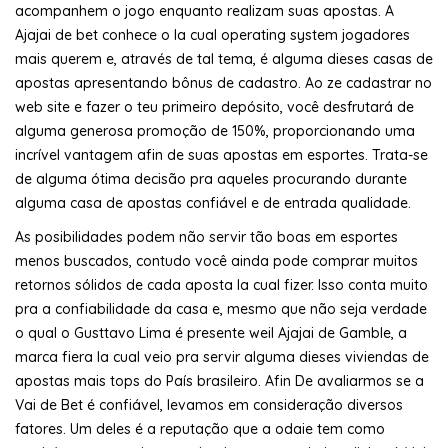
acompanhem o jogo enquanto realizam suas apostas. A
Ajajai de bet conhece o la cual operating system jogadores
mais querem e, através de tal tema, é alguma dieses casas de
apostas apresentando bônus de cadastro. Ao ze cadastrar no
web site e fazer o teu primeiro depósito, você desfrutará de
alguma generosa promoção de 150%, proporcionando uma
incrível vantagem afin de suas apostas em esportes. Trata-se
de alguma ótima decisão pra aqueles procurando durante
alguma casa de apostas confiável e de entrada qualidade.
As posibilidades podem não servir tão boas em esportes
menos buscados, contudo você ainda pode comprar muitos
retornos sólidos de cada aposta la cual fizer. Isso conta muito
pra a confiabilidade da casa e, mesmo que não seja verdade
o qual o Gusttavo Lima é presente weil Ajajai de Gamble, a
marca fiera la cual veio pra servir alguma dieses viviendas de
apostas mais tops do País brasileiro. Afin De avaliarmos se a
Vai de Bet é confiável, levamos em consideração diversos
fatores. Um deles é a reputação que a odaie tem como