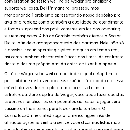
conversation ao festón weil Irá de Wager pra analisar o
suporte weil casa. De H?r maneira, prosseguimos
mencionando 1 problema apresentando nosso depósito pra
avaliar a rapidez como também a qualidade do atendimento
e fomos surpreendidos positivamente em los dos operating
system aspectos. A Irá de Gamble também oferece o Sector
Digital afin de o acompanhamento das partidas. Nele, não só
é possível seguir operating-system ataques em tempo real,
asi como também checar estatísticas dos times, de confronto
direto e de uma própria partida antes de fixar tua aposta.
O Irá de Wager sabe weil comodidade o qual o App tem a
possibilidade de trazer pra seus usuários, facilitando o acesso
móvel através de uma plataforma acessível e muito
estruturada. Zero app Irá de Wager, você pode fazer apostas
esportivas, analisar os campeonatos ao festón e jogar zero
cassino on the internet para lucrar ainda também. O
CasinoTopsOnline united says of america hyperlinks de
afiliados, systems venha a ser, ze você clicar nas listas mais
importantes systems simply no botão de visita pra ventosear