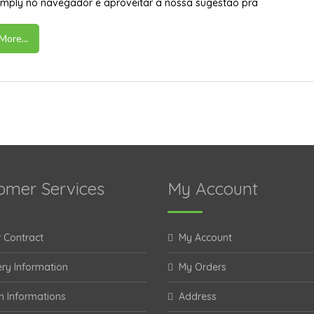
simply no navegador e aproveitar a nossa sugestão pra
More...
omer Services
My Account
 Contract
My Account
ery Information
My Orders
n Informations
Address