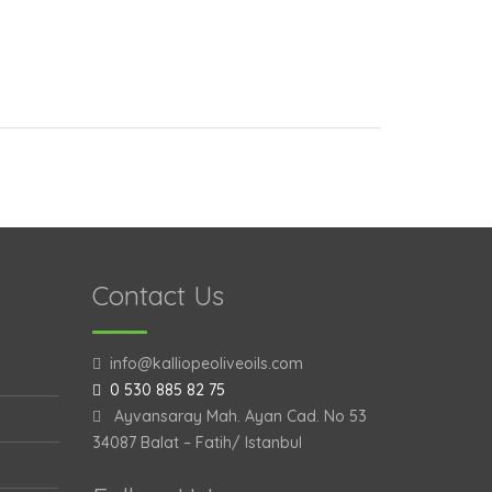
Contact Us
info@kalliopeoliveoils.com
0 530 885 82 75
Ayvansaray Mah. Ayan Cad. No 53
34087 Balat – Fatih/ Istanbul