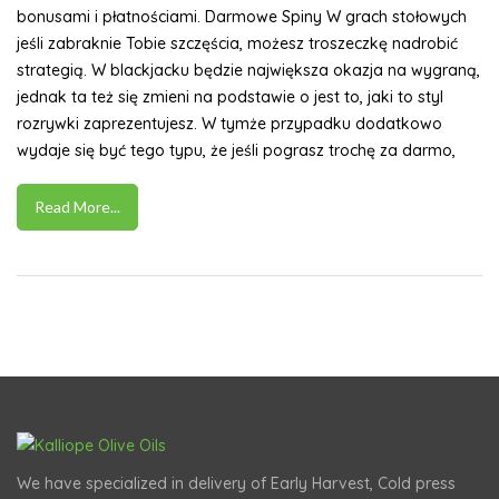
bonusami i płatnościami. Darmowe Spiny W grach stołowych
jeśli zabraknie Tobie szczęścia, możesz troszeczkę nadrobić
strategią. W blackjacku będzie największa okazja na wygraną,
jednak ta też się zmieni na podstawie o jest to, jaki to styl
rozrywki zaprezentujesz. W tymże przypadku dodatkowo
wydaje się być tego typu, że jeśli pograsz trochę za darmo,
Read More...
We have specialized in delivery of Early Harvest, Cold press