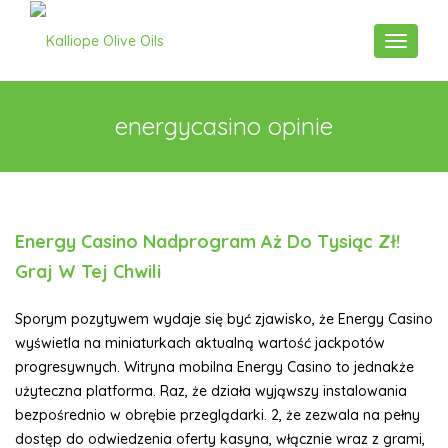
Toggle n
energycasino opinie
Energy Casino Nadprogram Aż Do Tysiąc Zł!
Graj W Tej Chwili
Sporym pozytywem wydaje się być zjawisko, że Energy Casino
wyświetla na miniaturkach aktualną wartość jackpotów
progresywnych. Witryna mobilna Energy Casino to jednakże
użyteczna platforma. Raz, że działa wyjąwszy instalowania
bezpośrednio w obrębie przeglądarki. 2, że zezwala na pełny
dostęp do odwiedzenia oferty kasyna, włącznie wraz z grami,