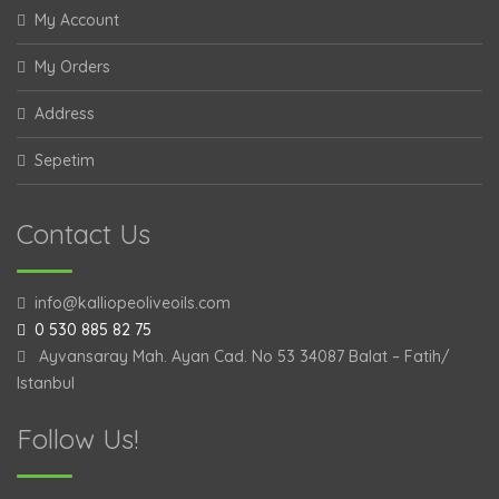
My Account
My Orders
Address
Sepetim
Contact Us
info@kalliopeoliveoils.com
0 530 885 82 75
Ayvansaray Mah. Ayan Cad. No 53 34087 Balat – Fatih/
Istanbul
Follow Us!