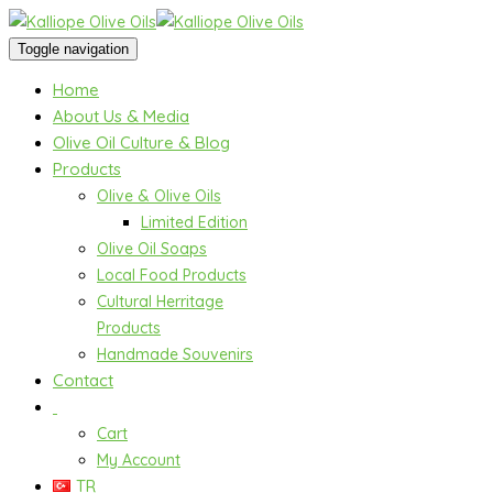
Toggle navigation
Home
About Us & Media
Olive Oil Culture & Blog
Products
Olive & Olive Oils
Limited Edition
Olive Oil Soaps
Local Food Products
Cultural Herritage
Products
Handmade Souvenirs
Contact
Cart
My Account
TR