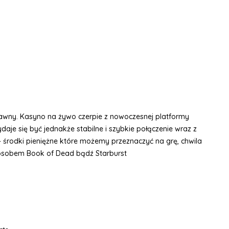
rawny. Kasyno na żywo czerpie z nowoczesnej platformy
daje się być jednakże stabilne i szybkie połączenie wraz z
 środki pieniężne które możemy przeznaczyć na grę, chwila
posobem Book of Dead bądź Starburst