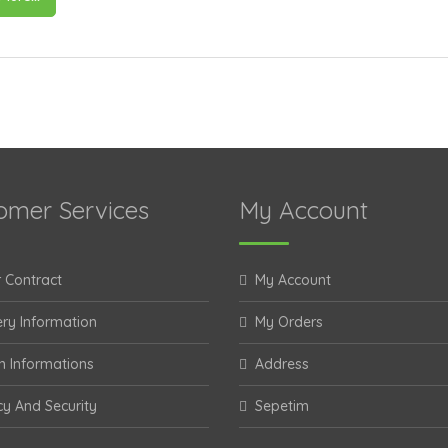
omer Services
My Account
 Contract
My Account
ery Information
My Orders
n Informations
Address
cy And Security
Sepetim