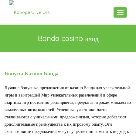
Toggle n
Banda casino вход
Бонусы Казино Банда
Лучшие бонусные предложения от казино Банда для увлекательной
игры и выигрышей Мир увлекательных развлечений в сфере
азартных игр постоянно расширяется, предлагая игрокам множество
заманчивых возможностей. Успешные участники часто
сталкиваются с уникальными предложениями, которые добавляют
дополнительные преимущества к их игровому опыту. Эти
эксклюзивные предложения могут существенно изменить подход к