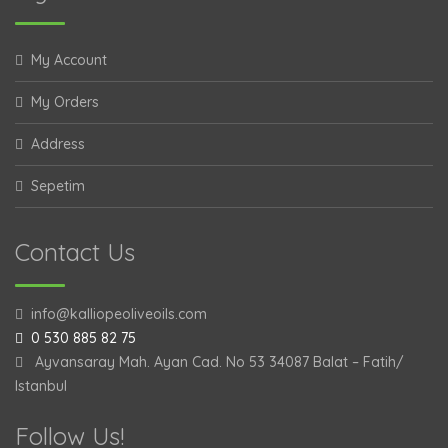
My Account
My Orders
Address
Sepetim
Contact Us
info@kalliopeoliveoils.com
0 530 885 82 75
Ayvansaray Mah. Ayan Cad. No 53 34087 Balat – Fatih/
Istanbul
Follow Us!