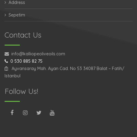
Address
Sepetim
Contact Us
info@kalliopeoliveoils.com
0 530 885 82 75
Ayvansaray Mah. Ayan Cad. No 53 34087 Balat – Fatih/
Istanbul
Follow Us!