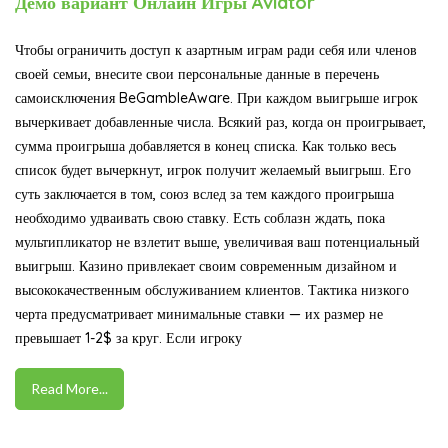
Демо вариант Онлайн Игры Aviator
Чтобы ограничить доступ к азартным играм ради себя или членов
своей семьи, внесите свои персональные данные в перечень
самоисключения BeGambleAware. При каждом выигрыше игрок
вычеркивает добавленные числа. Всякий раз, когда он проигрывает,
сумма проигрыша добавляется в конец списка. Как только весь
список будет вычеркнут, игрок получит желаемый выигрыш. Его
суть заключается в том, союз вслед за тем каждого проигрыша
необходимо удваивать свою ставку. Есть соблазн ждать, пока
мультипликатор не взлетит выше, увеличивая ваш потенциальный
выигрыш. Казино привлекает своим современным дизайном и
высококачественным обслуживанием клиентов. Тактика низкого
черта предусматривает минимальные ставки — их размер не
превышает 1-2$ за круг. Если игроку
Read More...