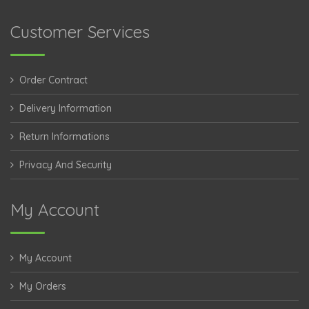
Customer Services
Order Contract
Delivery Information
Return Informations
Privacy And Security
My Account
My Account
My Orders