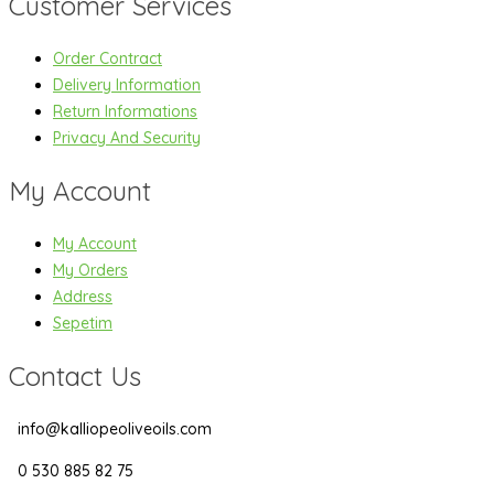
Customer Services
Order Contract
Delivery Information
Return Informations
Privacy And Security
My Account
My Account
My Orders
Address
Sepetim
Contact Us
info@kalliopeoliveoils.com
0 530 885 82 75