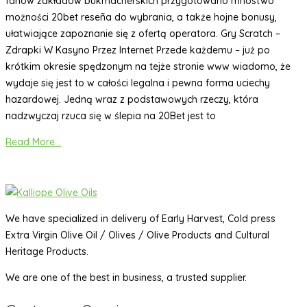
fanów zakładów bukmacherskich przygotowano mnóstwo
możności 20bet reseña do wybrania, a także hojne bonusy,
ułatwiające zapoznanie się z ofertą operatora. Gry Scratch –
Zdrapki W Kasyno Przez Internet Przede każdemu – już po
krótkim okresie spędzonym na tejże stronie www wiadomo, że
wydaje się jest to w całości legalna i pewna forma uciechy
hazardowej. Jedną wraz z podstawowych rzeczy, która
nadzwyczaj rzuca się w ślepia na 20Bet jest to
Read More...
We have specialized in delivery of Early Harvest, Cold press
Extra Virgin Olive Oil / Olives / Olive Products and Cultural
Heritage Products.
We are one of the best in business, a trusted supplier.