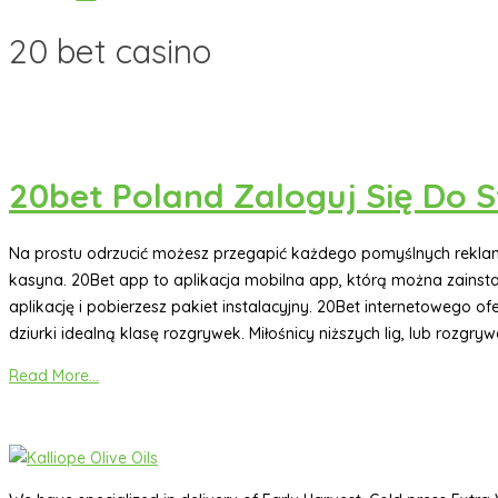
20 bet casino
20bet Poland Zaloguj Się Do 
Na prostu odrzucić możesz przegapić każdego pomyślnych reklamy,
kasyna. 20Bet app to aplikacja mobilna app, którą można zainst
aplikację i pobierzesz pakiet instalacyjny. 20Bet internetowego o
dziurki idealną klasę rozgrywek. Miłośnicy niższych lig, lub rozg
Read More...