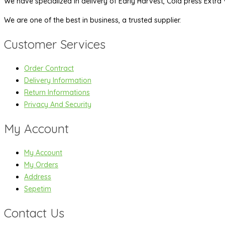
We have specialized in delivery of Early Harvest, Cold press Extra V
We are one of the best in business, a trusted supplier.
Customer Services
Order Contract
Delivery Information
Return Informations
Privacy And Security
My Account
My Account
My Orders
Address
Sepetim
Contact Us