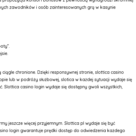
owych zawodników i osób zainteresowanych grą w kasynie
oty”.
sie.
ciągle chronione. Dzięki responsywnej stronie, slottica casino
ie lub w podróży służbowej, slotica w każdej sytuacji wydaje się
 Slottica casino login wydaje się dostępny gwoli wszystkich,
my jeszcze więcej przyjemnym. Slottica pl wydaje się być
 casino login gwarantuje prędki dostęp do odwiedzenia każdego