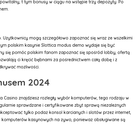
powitalny, t tym bonusy w ciągu na wstępie trzy depozyty. Po
amem.
ino. Użytkownicy mogą szczegółowo zapoznać się wraz ze wszelkimi
aszym polskim kasynie Slottica modus demo wydaje się być
amy się pomóc polskim fanom zapoznać się spośród lobby, ofertą
ozwalają ci kręcić bębnami za pośrednictwem całą dobę i z
dkrywać możliwości.
Bonusem 2024
tica Casino znajdziesz rozległy wybór komputerów, tego rodzaju w
regularnie sprawdzane i certyfikowane zbyt sprawą niezależnych
kceptować tylko podaż konsol karcianych i slotów przez internet,
arze komputerów kasynowych na żywo, ponieważ obsługiwane są