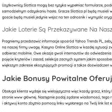
Użytkownicy Slottica mogą bez ryzyka wypełniać formularze, poda
samodzielnym odzyskaniu hasła. Gracze Slottica pl będą musieli wpis
goście będą musieli jedynie wejść na ten odnośnik i wymyślić or
Jakie Loterie Są Przekazywane Na Nasz
Pragniemy przedstawić informacje spośród Yahoo Trends PL, żeby 
na naszej firmy uwagę. Kasyno Online Slottica w każdej sytuacji
odbierać mobilnie. Owe okazja gwoli internautów do odwiedzeni
pojęcie kryteriów i zasad, selekcja zacnych system jakim sposob
większym zakresie ekscytujących promocji a także doświadczeń w 
Jakie Bonusy Powitalne Oferu
Obsługa klienta wydaje się wielojęzyczna więc każdy gracz, który b
stronie www głównej. Następnie podaj żądane wiadomości, tego ro
i aktywuj konto zbytnio pomocą linku wysłanego na Twój link list e