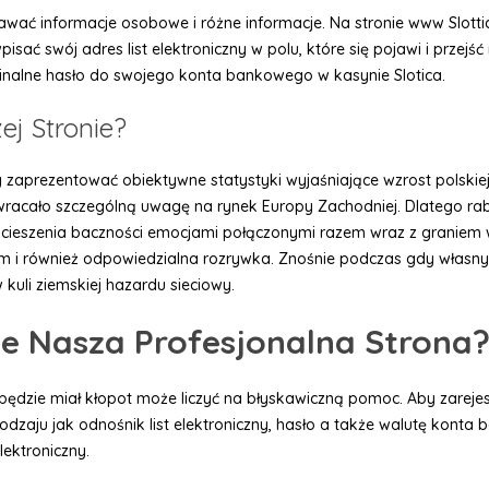
wać informacje osobowe i różne informacje. Na stronie www Slottic
ać swój adres list elektroniczny w polu, które się pojawi i przejść 
yginalne hasło do swojego konta bankowego w kasynie Slotica.
ej Stronie?
zaprezentować obiektywne statystyki wyjaśniające wzrost polskiej
 zwracało szczególną uwagę na rynek Europy Zachodniej. Dlatego ra
a cieszenia baczności emocjami połączonymi razem wraz z graniem
em i również odpowiedzialna rozrywka. Znośnie podczas gdy własny 
kuli ziemskiej hazardu sieciowy.
je Nasza Profesjonalna Strona
ędzie miał kłopot może liczyć na błyskawiczną pomoc. Aby zarejestro
dzaju jak odnośnik list elektroniczny, hasło a także walutę kont
lektroniczny.