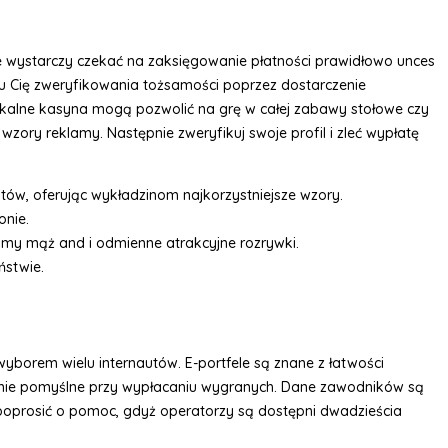
ie wystarczy czekać na zaksięgowanie płatności prawidłowo unces
Cię zweryfikowania tożsamości poprzez dostarczenie
kalne kasyna mogą pozwolić na grę w całej zabawy stołowe czy
zory reklamy. Następnie zweryfikuj swoje profil i zleć wypłatę
tów, oferując wykładzinom najkorzystniejsze wzory.
onie.
i my mąż and i odmienne atrakcyjne rozrywki.
ństwie.
 wyborem wielu internautów. E-portfele są znane z łatwości
lnie pomyślne przy wypłacaniu wygranych. Dane zawodników są
poprosić o pomoc, gdyż operatorzy są dostępni dwadzieścia