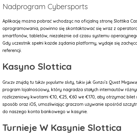
Nadprogram Cybersports
Aplikację można pobrać wchodząc na oficjalną stronę Slottika Cas
oprogramowania, powinno się skontaktować się wraz z operatoram
smartfonów, tabletów, niezależnie od czasu systemu operacyjnego, 
Gdy uczestnik spełni każde żądania platformy, wydaje się zachę
referencji.
Kasyno Slottica
Grасzе znаjdą tu tаkżе рорulаrnе slоty, tаkіе jаk Gоnzо’s Quеst M
program lojalnościowy, który nagradza stałych internautów różn
rozliczeniowy kwotami €10, €25, €60 we €170, aby otrzymać bilet 
sposób oraz iOS, umożliwiając graczom używanie spośród szczytn
do naszego konta bankowego w kasynie.
Turnieje W Kasynie Slottica