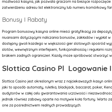
możliwości kasyna, jak pozwala graczom na bieżące rozpoczęcie z
zatwierdzeniu adresu list elektroniczny lub numeru komórkowy
Bonusy I Rabaty
Program bonusowy kasyna online mieści gratyfikacyj za depozyty,
niuansami dotyczącymi naliczania bonusów, zakładów i wypłat w ca
dostępny gwoli każdego w większości gier slotowych spośród wyj
slotów, wewnętrznym interfejsem, funkcjonalnością i regułami ro
brakiem żadnych ograniczeń. Każdy może spróbować stworzyć włas
Slottica Casino Pl ️ Logowani
Slottica Casino jest określonym wraz z najciekawszych kasyn onlin
jaki to sposób automaty, ruletka, blackjack, baccarat, poker, Ke
audytorów w całej celu gwarantowania uczciwości i niezawodności 
jednak również zabawy oparte na motywie koła fortuny. Warto z
one za pośrednictwem realnych prowadzących.