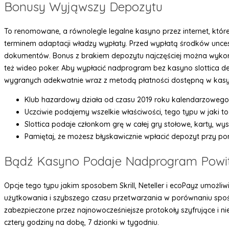
Bonusy Wyjąwszy Depozytu
To renomowane, a równolegle legalne kasyno przez internet, któ
terminem adaptacji władzy wypłaty. Przed wypłatą środków unc
dokumentów. Bonus z brakiem depozytu najczęściej można wykorz
też wideo poker. Aby wypłacić nadprogram bez kasyno slottica dep
wygranych adekwatnie wraz z metodą płatności dostępną w kasy
Klub hazardowy działa od czasu 2019 roku kalendarzowego i
Uczciwie podajemy wszelkie właściwości, tego typu w jaki to
Slottica podaje członkom grę w całej gry stołowe, karty, 
Pamiętaj, że możesz błyskawicznie wpłacić depozyt przy p
Bądź Kasyno Podaje Nadprogram Powi
Opcje tego typu jakim sposobem Skrill, Neteller i ecoPayz umożliwi
użytkowania i szybszego czasu przetwarzania w porównaniu spoś
zabezpieczone przez najnowocześniejsze protokoły szyfrujące i 
cztery godziny na dobę, 7 dzionki w tygodniu.