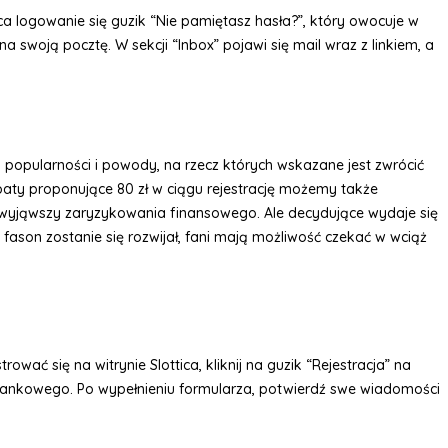
a logowanie się guzik “Nie pamiętasz hasła?”, który owocuje w
na swoją pocztę. W sekcji “Inbox” pojawi się mail wraz z linkiem, a
 popularności i powody, na rzecz których wskazane jest zwrócić
baty proponujące 80 zł w ciągu rejestrację możemy także
 wyjąwszy zaryzykowania finansowego. Ale decydujące wydaje się
fason zostanie się rozwijał, fani mają możliwość czekać w wciąż
?
wać się na witrynie Slottica, kliknij na guzik “Rejestracja” na
a bankowego. Po wypełnieniu formularza, potwierdź swe wiadomości