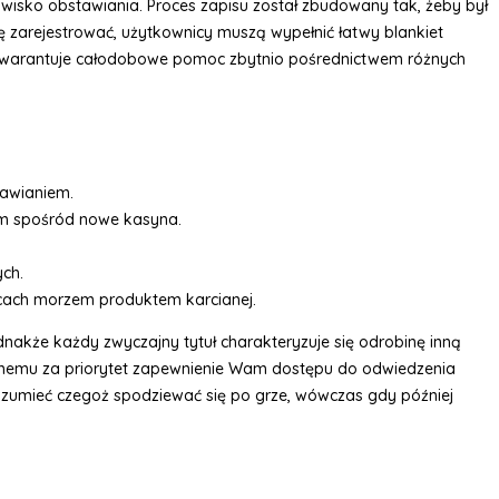
wisko obstawiania. Proces zapisu został zbudowany tak, żeby był
 zarejestrować, użytkownicy muszą wypełnić łatwy blankiet
 i gwarantuje całodobowe pomoc zbytnio pośrednictwem różnych
tawianiem.
onym spośród nowe kasyna.
ych.
racach morzem produktem karcianej.
dnakże każdy zwyczajny tytuł charakteryzuje się odrobinę inną
samemu za priorytet zapewnienie Wam dostępu do odwiedzenia
zrozumieć czegoż spodziewać się po grze, wówczas gdy później