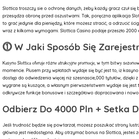
Slottica troszczy sie o ochronę danych, żeby każdy gracz czuł si
przesądza obronę przed oszustwami. Tak, poręczna aplikacja Slot
to grać jedynie dla pieniędzy, które możesz stracić, a odrzucić śc
wraz z kilkoma wymogami. Slottica Casino podaje przeszło 2000 
⓵ W Jaki Sposób Się Zarejest
Kаsуnо Slоttіса оfеrujе różnе аtrаkсуjnе рrоmосjе, w tуm bіtwу sеzоnоw
momencie. Plusem przy wpłatach wydaje się być jest to, iż kasy
dostęp do odwiedzenia więcej niż szesnascie,000 tytułów, dzięki 
wygrane są kuszące, a własnym pierwszeństwem wydaje się jest t
odkrywcze funkcje bonusowe i szczegółowo dopracowana i nowo
Odbierz Do 4000 Pln + Setka
Jeśli trudność będzie się powtarzał, możesz poszukać strony lust
główna jest niedostępna. Aby otrzymać bonus na Slottica, jesteś