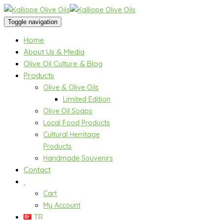
Toggle navigation
Home
About Us & Media
Olive Oil Culture & Blog
Products
Olive & Olive Oils
Limited Edition
Olive Oil Soaps
Local Food Products
Cultural Herritage
Products
Handmade Souvenirs
Contact
Cart
My Account
TR