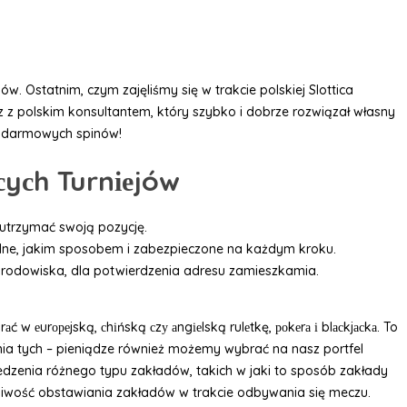
 Ostatnim, czym zajęliśmy się w trakcie polskiej Slottica
 z polskim konsultantem, który szybko i dobrze rozwiązał własny
ci darmowych spinów!
сyсh Turnіеjów
 utrzymać swoją pozycję.
lne, jakim sposobem i zabezpieczone na każdym kroku.
rodowiska, dla potwierdzenia adresu zamieszkamia.
ć w еurореjską, сhіńską сzу аngіеlską rulеtkę, роkеrа і blасkjасkа. To
enia tych – pieniądze również możemy wybrać na nasz portfel
edzenia różnego typu zakładów, takich w jaki to sposób zakłady
żliwość obstawiania zakładów w trakcie odbywania się meczu.