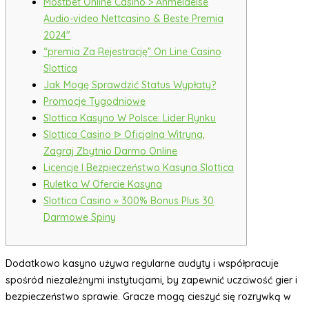
Mostbet Online Casino > Anmeldelse
Audio-video Nettcasino & Beste Premia
2024″
“premia Za Rejestrację” On Line Casino
Slottica
Jak Mogę Sprawdzić Status Wypłaty?
Promocje Tygodniowe
Slottica Kasyno W Polsce: Lider Rynku
Slottica Casino ᐉ Oficjalna Witryna,
Zagraj Zbytnio Darmo Online
Licencje I Bezpieczeństwo Kasyna Slottica
Ruletka W Ofercie Kasyna
Slottica Casino » 300% Bonus Plus 30
Darmowe Spiny
Dodatkowo kasyno używa regularne audyty i współpracuje
spośród niezależnymi instytucjami, by zapewnić uczciwość gier i
bezpieczeństwo sprawie. Gracze mogą cieszyć się rozrywką w