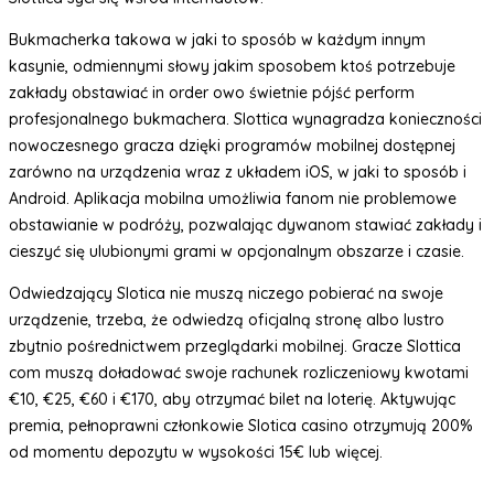
Bukmacherka takowa w jaki to sposób w każdym innym
kasynie, odmiennymi słowy jakim sposobem ktoś potrzebuje
zakłady obstawiać in order owo świetnie pójść perform
profesjonalnego bukmachera. Slottica wynagradza konieczności
nowoczesnego gracza dzięki programów mobilnej dostępnej
zarówno na urządzenia wraz z układem iOS, w jaki to sposób i
Android. Aplikacja mobilna umożliwia fanom nie problemowe
obstawianie w podróży, pozwalając dywanom stawiać zakłady i
cieszyć się ulubionymi grami w opcjonalnym obszarze i czasie.
Odwiedzający Slotica nie muszą niczego pobierać na swoje
urządzenie, trzeba, że odwiedzą oficjalną stronę albo lustro
zbytnio pośrednictwem przeglądarki mobilnej. Gracze Slottica
com muszą doładować swoje rachunek rozliczeniowy kwotami
€10, €25, €60 i €170, aby otrzymać bilet na loterię. Aktywując
premia, pełnoprawni członkowie Slotica casino otrzymują 200%
od momentu depozytu w wysokości 15€ lub więcej.