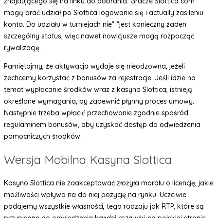
znajdującego się na linku do pobrania. Gracze Slottica com
mogą brać udział po Slottica logowanie się i actually zasileniu
konta. Do udziału w turniejach nie” “jest konieczny żaden
szczególny status, więc nawet nowicjusze mogą rozpocząć
rywalizację.
Pamiętajmy, że aktywacja wydaje się nieodzowna, jeżeli
zechcemy korzystać z bonusów za rejestracje. Jeśli idzie na
temat wypłacanie środków wraz z kasyna Slottica, istnieją
określone wymagania, by zapewnić płynny proces umowy.
Następnie trzeba wpłacić przechowanie zgodnie spośród
regulaminem bonusów, aby uzyskać dostęp do odwiedzenia
pomocniczych środków.
Wersja Mobilna Kasyna Slottica
Kasyno Slottica nie zaakceptować złożyła morału o licencję, jakie
możliwości wpływa na do niej pozycję na rynku. Uczciwie
podajemy wszystkie własności, tego rodzaju jak RTP, które są