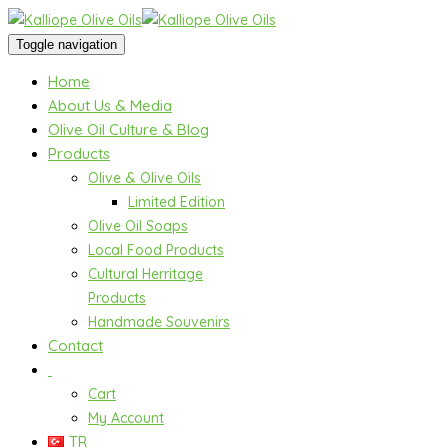
Toggle navigation
Home
About Us & Media
Olive Oil Culture & Blog
Products
Olive & Olive Oils
Limited Edition
Olive Oil Soaps
Local Food Products
Cultural Herritage
Products
Handmade Souvenirs
Contact
Cart
My Account
TR