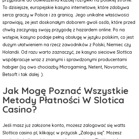
przypisane do odwiedzenia każdej rozrywki na polskiej stronie.
To dzisiejsze, europejskie kasyno internetowe, które zdobywa
serca graczy w Polsce i za granicą. Jego unikalne właściwości
sprawiają, że jest doskonałym doborem gwoli osób, które przed
chwilą zaczynają swoją przygodę z hazardem online. Po na
wstępie, kasyno podaje pełną obsługę w języku polskim, co jest
dużym ułatwieniem na rzecz zawodników z Polski, Niemiec czy
Holandii. Od razu warto zaznaczyć, że kasyno sieciowe Slottica
współpracuje wraz z znanymi i sprawdzonymi producentami
habgier (są owo chociażby Microgaming, Netent, Novomatic,
Betsoft i tak dalej. ).
Jak Mogę Poznać Wszystkie
Metody Płatności W Slotica
Casino?
Jeśli masz już założone konto, możesz zalogować się watts
Slottica casino pl, klikając w przycisk „Zaloguj się”. Możesz