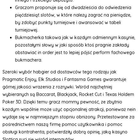
Graczom proponuje się od dwadzieścia do odwiedzenia
pięćdziesiąt slotów, w które należy zagrać na pieniądze,
by zdobyć punkty turniejowe i awansować w tabeli
turniejowej.
Bukmacherka takowa jak w każdym odmiennym kasynie,
pozostałymi słowy w jaki sposób ktoś pragnie zakłady
obstawiać in order jest to lepiej pójść perform fachowego
bukmachera.
Szeroki wybór habgier od dostawców tego rodzaju jak
Pragmatic Enjoy, Elk Studios i Fantasma Games gwarantuje
górnej jakości wrażenia z rozrywki. Wśród najchętniej
wybieranych są Baccarat, Blackjack, Rocket Cut i Texas Holdem
Poker 3D. Dzięki temu gracz mommy pewność, że zbytnio
każdym wspólnie może użyć opcjonalnej atrakcji, ponieważ nein
wydaje się w najmniejszym stopniu obniżony. Przetestowane za
pośrednictwem naszą firmę pomoc użytkownika i pomoc
obsługi kontrahenta, potwierdziły dobrą opinię, jaką kasyno
Slottica syci się wśród internautów.