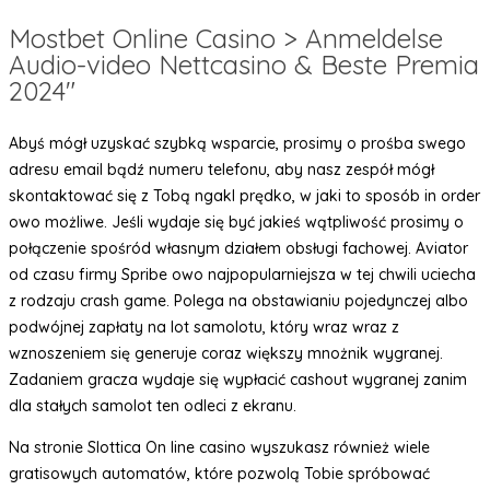
Mostbet Online Casino > Anmeldelse
Audio-video Nettcasino & Beste Premia
2024″
Abyś mógł uzyskać szybką wsparcie, prosimy o prośba swego
adresu email bądź numeru telefonu, aby nasz zespół mógł
skontaktować się z Tobą ngakl prędko, w jaki to sposób in order
owo możliwe. Jeśli wydaje się być jakieś wątpliwość prosimy o
połączenie spośród własnym działem obsługi fachowej. Aviator
od czasu firmy Spribe owo najpopularniejsza w tej chwili uciecha
z rodzaju crash game. Polega na obstawianiu pojedynczej albo
podwójnej zapłaty na lot samolotu, który wraz wraz z
wznoszeniem się generuje coraz większy mnożnik wygranej.
Zadaniem gracza wydaje się wypłacić cashout wygranej zanim
dla stałych samolot ten odleci z ekranu.
Na stronie Slottica On line casino wyszukasz również wiele
gratisowych automatów, które pozwolą Tobie spróbować