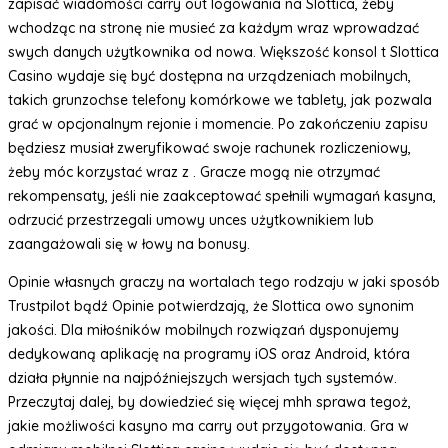
zapisać wiadomości carry out logowania na Slottica, żeby
wchodząc na stronę nie musieć za każdym wraz wprowadzać
swych danych użytkownika od nowa. Większość konsol t Slottica
Casino wydaje się być dostępna na urządzeniach mobilnych,
takich grunzochse telefony komórkowe we tablety, jak pozwala
grać w opcjonalnym rejonie i momencie. Po zakończeniu zapisu
będziesz musiał zweryfikować swoje rachunek rozliczeniowy,
żeby móc korzystać wraz z . Gracze mogą nie otrzymać
rekompensaty, jeśli nie zaakceptować spełnili wymagań kasyna,
odrzucić przestrzegali umowy unces użytkownikiem lub
zaangażowali się w łowy na bonusy.
Opinie własnych graczy na wortalach tego rodzaju w jaki sposób
Trustpilot bądź Opinie potwierdzają, że Slottica owo synonim
jakości. Dla miłośników mobilnych rozwiązań dysponujemy
dedykowaną aplikację na programy iOS oraz Android, która
działa płynnie na najpóźniejszych wersjach tych systemów.
Przeczytaj dalej, by dowiedzieć się więcej mhh sprawa tegoż,
jakie możliwości kasyno ma carry out przygotowania. Gra w