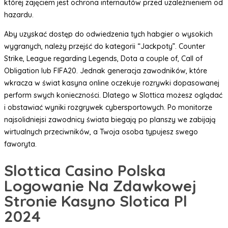
której zajęciem jest ochrona internautów przed uzależnieniem od
hazardu.
Aby uzyskać dostęp do odwiedzenia tych habgier o wysokich
wygranych, należy przejść do kategorii “Jackpoty”. Counter
Strike, League regarding Legends, Dota a couple of, Call of
Obligation lub FIFA20. Jednak generacja zawodników, które
wkracza w świat kasyna online oczekuje rozrywki dopasowanej
perform swych konieczności. Dlatego w Slottica możesz oglądać
i obstawiać wyniki rozgrywek cybersportowych. Po monitorze
najsolidniejsi zawodnicy świata biegają po planszy we zabijają
wirtualnych przeciwników, a Twoja osoba typujesz swego
faworyta.
Slottica Casino Polska ️
Logowanie Na Zdawkowej
Stronie Kasyno Slotica Pl
2024