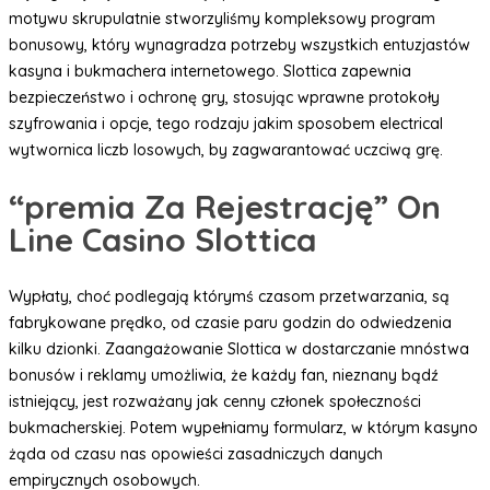
motywu skrupulatnie stworzyliśmy kompleksowy program
bonusowy, który wynagradza potrzeby wszystkich entuzjastów
kasyna i bukmachera internetowego. Slottica zapewnia
bezpieczeństwo i ochronę gry, stosując wprawne protokoły
szyfrowania i opcje, tego rodzaju jakim sposobem electrical
wytwornica liczb losowych, by zagwarantować uczciwą grę.
“premia Za Rejestrację” On
Line Casino Slottica
Wypłaty, choć podlegają którymś czasom przetwarzania, są
fabrykowane prędko, od czasie paru godzin do odwiedzenia
kilku dzionki. Zaangażowanie Slottica w dostarczanie mnóstwa
bonusów i reklamy umożliwia, że każdy fan, nieznany bądź
istniejący, jest rozważany jak cenny członek społeczności
bukmacherskiej. Potem wypełniamy formularz, w którym kasyno
żąda od czasu nas opowieści zasadniczych danych
empirycznych osobowych.