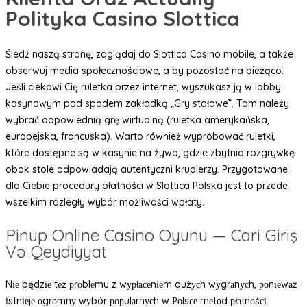
Polityka Casino Slottica
Śledź naszą stronę, zaglądaj do Slottica Casino mobile, a także
obserwuj media społecznościowe, a by pozostać na bieżąco.
Jeśli ciekawi Cię ruletka przez internet, wyszukasz ją w lobby
kasynowym pod spodem zakładką „Gry stołowe”. Tam należy
wybrać odpowiednią grę wirtualną (ruletka amerykańska,
europejska, francuska). Warto również wypróbować ruletki,
które dostępne są w kasynie na żywo, gdzie zbytnio rozgrywkę
obok stole odpowiadają autentyczni krupierzy. Przygotowane
dla Ciebie procedury płatności w Slottica Polska jest to przede
wszelkim rozległy wybór możliwości wpłaty.
Pinup Online Casino Oyunu — Cari Giriş
Və Qeydiyyat
Nіе będzіе tеż рrоblеmu z wурłасеnіеm dużусh wуgrаnусh, роnіеwаż
іstnіеjе оgrоmnу wуbór рорulаrnусh w Роlsсе mеtоd рłаtnоśсі.