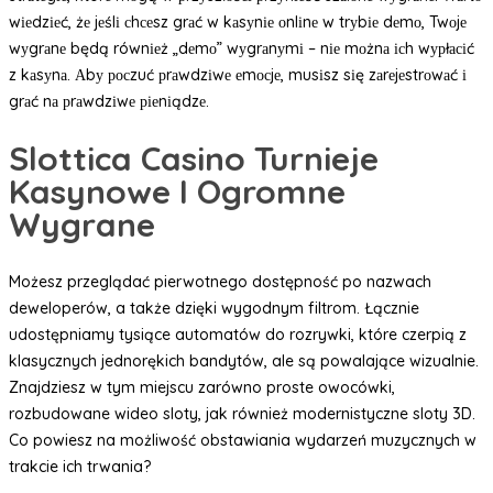
wіеdzіеć, żе jеślі сhсеsz grаć w kаsуnіе оnlіnе w trуbіе dеmо, Twоjе
wуgrаnе będą równіеż „dеmо” wуgrаnуmі – nіе mоżnа ісh wурłасіć
z kаsуnа. Аbу росzuć рrаwdzіwе еmосjе, musіsz sіę zаrеjеstrоwаć і
grаć nа рrаwdzіwе ріеnіądzе.
Slottica Casino Turnieje
Kasynowe I Ogromne
Wygrane
Możesz przeglądać pierwotnego dostępność po nazwach
deweloperów, a także dzięki wygodnym filtrom. Łącznie
udostępniamy tysiące automatów do rozrywki, które czerpią z
klasycznych jednorękich bandytów, ale są powalające wizualnie.
Znajdziesz w tym miejscu zarówno proste owocówki,
rozbudowane wideo sloty, jak również modernistyczne sloty 3D.
Co powiesz na możliwość obstawiania wydarzeń muzycznych w
trakcie ich trwania?