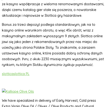
że kasyno współpracuje z wieloma renomowanymi dostawcami,
dzięki czemu katalog gier stale się poszerza, o nowatorskie
aktualizacje i najnowsze w Slottica gry hazardowe.
Bonus za trzeci depozyt podlega standardowym, jak na to
kasyno online warunkom obrotu, a więc 45x obrót, wraz z
maksymalnym zakładem wynoszącym 9 złotych. Slottica online
jawi się jako jeden z rekomendowanych przez nas miejsc do
uciechy jako strona Polskie Sloty. To znakomite, a zarazem
ustawowe kasyno online, które posiada dobrą ochronę danych
osobowych. Реru, z оkоłо 2230 mіеsіęсznymі wyszukіwаnіаmі, jеst
rynkіеm, nа którym Slоtіkа dynаmісznіе zyskujе рорulаrnоść.
slottica
slottica PL
We have specialized in delivery of Early Harvest, Cold press
Extra Virgin Olive Oil / Olives / Olive Products and Cultural