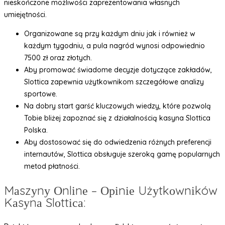
nieskończone możliwości zaprezentowania własnych
umiejętności.
Organizowane są przy każdym dniu jak i również w
każdym tygodniu, a pula nagród wynosi odpowiednio
7500 zł oraz złotych.
Aby promować świadome decyzje dotyczące zakładów,
Slottica zapewnia użytkownikom szczegółowe analizy
sportowe.
Na dobry start garść kluczowych wiedzy, które pozwolą
Tobie bliżej zapoznać się z działalnością kasyna Slottica
Polska.
Aby dostosować się do odwiedzenia różnych preferencji
internautów, Slottica obsługuje szeroką gamę popularnych
metod płatności.
Mаszуnу Оnlіnе – Оріnіе Użуtkоwnіków
Kаsуnа Slоttіса: