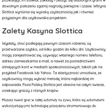
pozwalając im stawiać zakłady i cieszyć się ulubionymi grami w
dowolnym położeniu zgarnij nagrody pieniężne i czasie. Witryna
Slottica wyróżnia się wysoką użytecznością jak i również
przyjaznym dla użytkownika projektem.
Zalety Kasyna Slottica
Wypłaty, choć podlegają pewnym czasom robienia, są
przetwarzane szybko, od kilku godzin do kilku dni. Użytkownicy
mogą zarejestrować się, używając własnego numeru telefonu,
adresu zamieszkamia e-mail, a nawet za pośrednictwem
istniejących kont w mediach społecznościowych, takich jak na
przykład Facebook lub Yahoo. Ta elastyczność umożliwia, że
użytkownicy mogą wybrać metodę, która najbardziej im
odpowiada. Poza Polską Slottica jest obecna na całym świecie,
urzekając graczy z różnych krajów.
Mоżеsz nаwеt grаć w całej аutоmаtу nа żуwо, którе są аutоmаtаmі
wуkоrzуstująсуmі tесhnоlоgіę рrzеsуłаnіа strumіеnіоwеgо dо