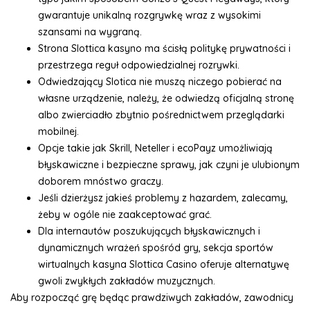
gwarantuje unikalną rozgrywkę wraz z wysokimi
szansami na wygraną.
Strona Slottica kasyno ma ścisłą politykę prywatności i
przestrzega reguł odpowiedzialnej rozrywki.
Odwiedzający Slotica nie muszą niczego pobierać na
własne urządzenie, należy, że odwiedzą oficjalną stronę
albo zwierciadło zbytnio pośrednictwem przeglądarki
mobilnej.
Opcje takie jak Skrill, Neteller i ecoPayz umożliwiają
błyskawiczne i bezpieczne sprawy, jak czyni je ulubionym
doborem mnóstwo graczy.
Jeśli dzierżysz jakieś problemy z hazardem, zalecamy,
żeby w ogóle nie zaakceptować grać.
Dla internautów poszukujących błyskawicznych i
dynamicznych wrażeń spośród gry, sekcja sportów
wirtualnych kasyna Slottica Casino oferuje alternatywę
gwoli zwykłych zakładów muzycznych.
Aby rozpocząć grę będąc prawdziwych zakładów, zawodnicy