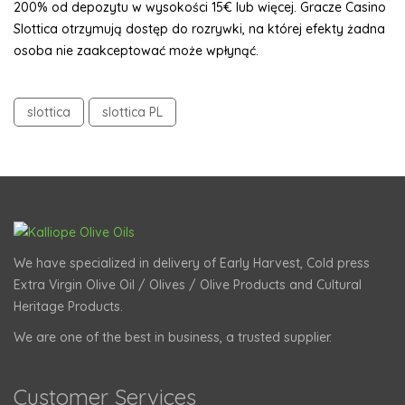
200% od depozytu w wysokości 15€ lub więcej. Gracze Casino
Slottica otrzymują dostęp do rozrywki, na której efekty żadna
osoba nie zaakceptować może wpłynąć.
slottica
slottica PL
We have specialized in delivery of Early Harvest, Cold press
Extra Virgin Olive Oil / Olives / Olive Products and Cultural
Heritage Products.
We are one of the best in business, a trusted supplier.
Customer Services