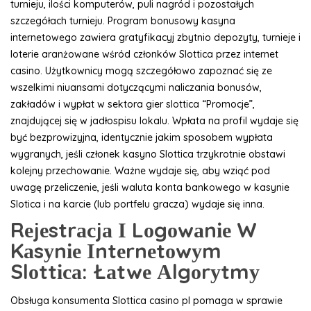
turnieju, ilości komputerów, puli nagród i pozostałych
szczegółach turnieju. Program bonusowy kasyna
internetowego zawiera gratyfikacyj zbytnio depozyty, turnieje i
loterie aranżowane wśród członków Slottica przez internet
casino. Użytkownicy mogą szczegółowo zapoznać się ze
wszelkimi niuansami dotyczącymi naliczania bonusów,
zakładów i wypłat w sektora gier slottica “Promocje”,
znajdującej się w jadłospisu lokalu. Wpłata na profil wydaje się
być bezprowizyjna, identycznie jakim sposobem wypłata
wygranych, jeśli członek kasyno Slottica trzykrotnie obstawi
kolejny przechowanie. Ważne wydaje się, aby wziąć pod
uwagę przeliczenie, jeśli waluta konta bankowego w kasynie
Slotica i na karcie (lub portfelu gracza) wydaje się inna.
Rеjеstrасjа І Lоgоwаnіе W
Kаsуnіе Іntеrnеtоwуm
Slоttіса: Łаtwе Аlgоrуtmу
Obsługa konsumenta Slottica casino pl pomaga w sprawie