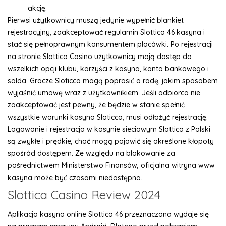
akcję.
Pierwsi użytkownicy muszą jedynie wypełnić blankiet
rejestracyjny, zaakceptować regulamin Slottica 46 kasyna i
stać się pełnoprawnym konsumentem placówki. Po rejestracji
na stronie Slottica Casino użytkownicy mają dostęp do
wszelkich opcji klubu, korzyści z kasyna, konta bankowego i
salda. Gracze Sloticca mogą poprosić o radę, jakim sposobem
wyjaśnić umowę wraz z użytkownikiem. Jeśli odbiorca nie
zaakceptować jest pewny, że będzie w stanie spełnić
wszystkie warunki kasyna Sloticca, musi odłożyć rejestrację.
Logowanie i rejestracja w kasynie sieciowym Slottica z Polski
są zwykłe i prędkie, choć mogą pojawić się określone kłopoty
spośród dostępem. Ze względu na blokowanie za
pośrednictwem Ministerstwo Finansów, oficjalna witryna www
kasyna może być czasami niedostępna.
Slottica Casino Review 2024
Aplikacja kasyno online Slottica 46 przeznaczona wydaje się