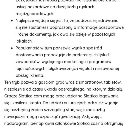
2019, jakie możliwości pozwala mu legalnie oferować
usługi hazardowe na dużej liczby rynkach
międzynarodowych.
Najlepsze wydaje się jest to, że podczas rejestrowania
się nie zostaniesz poproszony o informacje paszportowe
i różne dokumenty, jak owo się dzieje w pozostałych
lokalach.
Popularność w tym państwie wynika spośród
dostosowania propozycje do preferencji chilijskich
zawodników, wydajnego marketingu i programów
lojalnościowych i błyskawicznych wypłat i niezawodnej
obsługi klienta.
Ten tryb pozwala gościom grać wraz z smartfonów, tabletów,
niezależnie od czasu układu operacyjnego, na którym działają.
Gracze Slottica com mogą brać udział na Slottica logowanie
się i zasileniu konta. Do udziału w turniejach odrzucić wydaje
się niezbędny żaden szczególny stan, więc chociażby
nowicjusze mogą rozpocząć rywalizację. Aktywując
nadprogram, pełnoprawni członkowie Slotica casino otrzymują