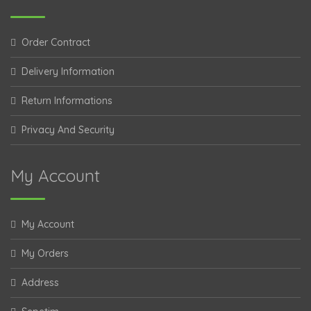
Order Contract
Delivery Information
Return Informations
Privacy And Security
My Account
My Account
My Orders
Address