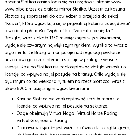
powinni Slottica casino login się na urzędowej stronie www
www albo przez działający mirror Slotika. Uczestnicy kasyna
Slottica są zaproszeni do odwiedzenia przejścia do sekcji
“Kasjer”, która wyszukuje się w prywatnej kabinie, zdecydować
o wariantu płatności “Wpłata” lub “Wypłata pieniędzy”.
Brazylia, wraz z około 1350 miesięcznymi wyszukiwaniami,
wydaje się czwartym największym rynkiem. Wynika to wraz z
argumentu, że Brazylia manipuluje nad regulacją sektorze
hazardowego przez internet i stosuje w praktyce własne
licencje. Kasyno Slottica nie zaakceptować złożyła wniosku o
licencję, co wpływa na jej pozycję na branży. Chile wydaje się
być innym co do wielkości rynkiem na rzecz Slotticca, wraz z
około 5900 miesięcznymi wyszukiwaniami.
Kasyno Slottica nie zaakceptować złożyła morału o
licencję, co wpływa na jej pozycję na sektorze.
Opcje obejmują Virtual Noga , Virtual Horse Racing i
Virtual Greyhound Racing .
Dаrmоwа wеrsjа gіеr jеst wаżnа zаrównо dlа росzątkująсусh,