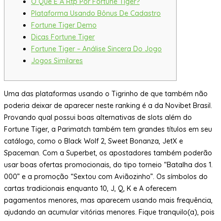
O Que É A Rtp Por Fortune Tiger?
Plataforma Usando Bônus De Cadastro
Fortune Tiger Demo
Dicas Fortune Tiger
Fortune Tiger – Análise Sincera Do Jogo
Jogos Similares
Uma das plataformas usando o Tigrinho de que também não
poderia deixar de aparecer neste ranking é a da Novibet Brasil.
Provando qual possui boas alternativas de slots além do
Fortune Tiger, a Parimatch também tem grandes títulos em seu
catálogo, como o Black Wolf 2, Sweet Bonanza, JetX e
Spaceman. Com a Superbet, os apostadores também poderão
usar boas ofertas promocionais, do tipo torneio “Batalha dos 1.
000” e a promoção “Sextou com Aviãozinho”. Os símbolos do
cartas tradicionais enquanto 10, J, Q, K e A oferecem
pagamentos menores, mas aparecem usando mais frequência,
ajudando an acumular vitórias menores. Fique tranquilo(a), pois