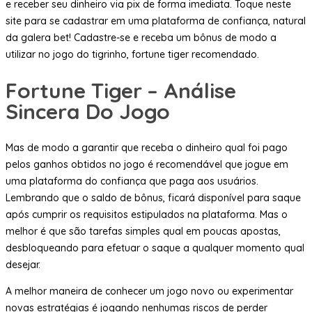
e receber seu dinheiro via pix de forma imediata. Toque neste
site para se cadastrar em uma plataforma de confiança, natural
da galera bet! Cadastre-se e receba um bônus de modo a
utilizar no jogo do tigrinho, fortune tiger recomendado.
Fortune Tiger – Análise
Sincera Do Jogo
Mas de modo a garantir que receba o dinheiro qual foi pago
pelos ganhos obtidos no jogo é recomendável que jogue em
uma plataforma do confiança que paga aos usuários.
Lembrando que o saldo de bônus, ficará disponível para saque
após cumprir os requisitos estipulados na plataforma. Mas o
melhor é que são tarefas simples qual em poucas apostas,
desbloqueando para efetuar o saque a qualquer momento qual
desejar.
A melhor maneira de conhecer um jogo novo ou experimentar
novas estratégias é jogando nenhumas riscos de perder