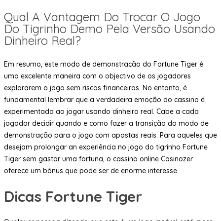
Qual A Vantagem Do Trocar O Jogo
Do Tigrinho Demo Pela Versão Usando
Dinheiro Real?
Em resumo, este modo de demonstração do Fortune Tiger é
uma excelente maneira com o objectivo de os jogadores
explorarem o jogo sem riscos financeiros. No entanto, é
fundamental lembrar que a verdadeira emoção do cassino é
experimentada ao jogar usando dinheiro real. Cabe a cada
jogador decidir quando e como fazer a transição do modo de
demonstração para o jogo com apostas reais. Para aqueles que
desejam prolongar an experiência no jogo do tigrinho Fortune
Tiger sem gastar uma fortuna, o cassino online Casinozer
oferece um bônus que pode ser de enorme interesse.
Dicas Fortune Tiger