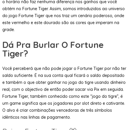
o horário não faz nenhuma diferença nos ganhos que você
obtém no Fortune Tiger. Assim, somos introduzidos ao universo
do jogo Fortune Tiger que nos traz um cenário poderoso, onde
este vermelho e este dourado são as cores que imperam na
grade.
Dá Pra Burlar O Fortune
Tiger?
Você perceberá que não pode jogar o Fortune Tiger por não ter
saldo suficiente. É na sua conta qual ficará o saldo depositado
e também o que obter ganhar no jogo do tigre usando dinheiro
real, com o objectivo de então poder sacar via Pix em seguida.
Fortune Tiger, também conhecido como este “jogo do tigre”, é
um game significa que os jogadores por slot direto e cativante.
O alvo é criar combinações vencedoras de três símbolos
idênticos nas linhas de pagamento.