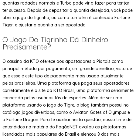
quantas rodadas normais e Turbo pode vir a fazer para tentar
ter sucesso. Depois de depositar a quantia desejada, você pode
abrir o jogo do tigrinho, ou como também é conhecido Fortune
Tiger, e ajustar a quantia a ser apostada.
O Jogo Do Tigrinho Dá Dinheiro
Precisamente?
O cassino da KTO oferece aos apostadores o Pix tais como
principal método por pagamento, um grande benefício, visto de
que esse é este tipo de pagamento mais usado atualmente
pelos brasileiros. Uma plataforma que paga seus apostadores
corretamente é o site da KTO Brasil, uma plataforma seriamente
conhecida pelos usuários fãs de esportes. Além de ser uma
plataforma usando o jogo do Tigre, o blog também possui no
catálogo jogos divertidos, como o Aviator, Gates of Olympus e
o Fortune Dragon. Para te auxiliar nesta questão, nosso time de
entendidos na matéria do FogãoNET avaliou as plataformas
licenciados mais populares do Brasil e elencou 8 das mais