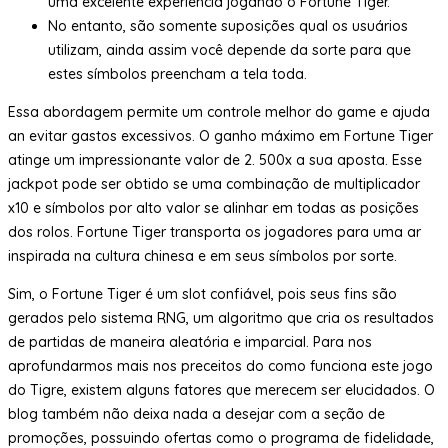
uma excelente experiência jogando o Fortune Tiger.
No entanto, são somente suposições qual os usuários
utilizam, ainda assim você depende da sorte para que
estes símbolos preencham a tela toda.
Essa abordagem permite um controle melhor do game e ajuda
an evitar gastos excessivos. O ganho máximo em Fortune Tiger
atinge um impressionante valor de 2. 500x a sua aposta. Esse
jackpot pode ser obtido se uma combinação de multiplicador
x10 e símbolos por alto valor se alinhar em todas as posições
dos rolos. Fortune Tiger transporta os jogadores para uma ar
inspirada na cultura chinesa e em seus símbolos por sorte.
Sim, o Fortune Tiger é um slot confiável, pois seus fins são
gerados pelo sistema RNG, um algoritmo que cria os resultados
de partidas de maneira aleatória e imparcial. Para nos
aprofundarmos mais nos preceitos do como funciona este jogo
do Tigre, existem alguns fatores que merecem ser elucidados. O
blog também não deixa nada a desejar com a seção de
promoções, possuindo ofertas como o programa de fidelidade,