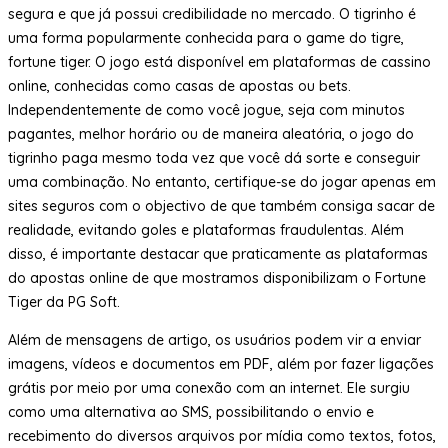
segura e que já possui credibilidade no mercado. O tigrinho é
uma forma popularmente conhecida para o game do tigre,
fortune tiger. O jogo está disponível em plataformas de cassino
online, conhecidas como casas de apostas ou bets.
Independentemente de como você jogue, seja com minutos
pagantes, melhor horário ou de maneira aleatória, o jogo do
tigrinho paga mesmo toda vez que você dá sorte e conseguir
uma combinação. No entanto, certifique-se do jogar apenas em
sites seguros com o objectivo de que também consiga sacar de
realidade, evitando goles e plataformas fraudulentas. Além
disso, é importante destacar que praticamente as plataformas
do apostas online de que mostramos disponibilizam o Fortune
Tiger da PG Soft.
Além de mensagens de artigo, os usuários podem vir a enviar
imagens, vídeos e documentos em PDF, além por fazer ligações
grátis por meio por uma conexão com an internet. Ele surgiu
como uma alternativa ao SMS, possibilitando o envio e
recebimento do diversos arquivos por mídia como textos, fotos,