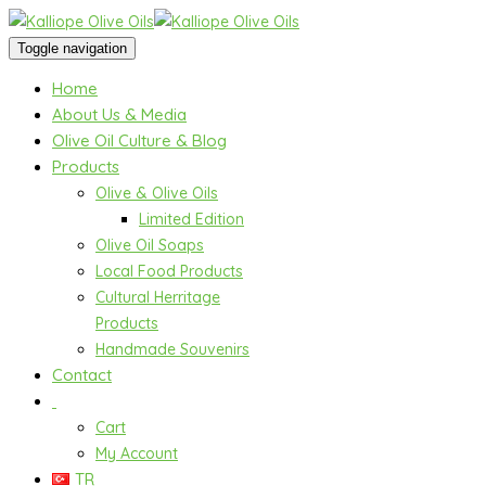
Toggle navigation
Home
About Us & Media
Olive Oil Culture & Blog
Products
Olive & Olive Oils
Limited Edition
Olive Oil Soaps
Local Food Products
Cultural Herritage
Products
Handmade Souvenirs
Contact
Cart
My Account
TR