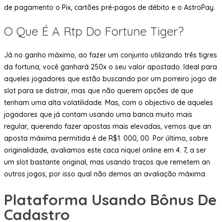
de pagamento o Pix, cartões pré-pagos de débito e o AstroPay.
O Que É A Rtp Do Fortune Tiger?
Já no ganho máximo, ao fazer um conjunto utilizando três tigres
da fortuna, você ganhará 250x o seu valor apostado. Ideal para
aqueles jogadores que estão buscando por um porreiro jogo de
slot para se distrair, mas que não querem opções de que
tenham uma alta volatilidade. Mas, com o objectivo de aqueles
jogadores que já contam usando uma banca muito mais
regular, querendo fazer apostas mais elevadas, vemos que an
aposta máxima permitida é de R$1. 000, 00. Por último, sobre
originalidade, avaliamos este caca niquel online em 4. 7, a ser
um slot bastante original, mas usando traços que remetem an
outros jogos, por isso qual não demos an avaliação máxima.
Plataforma Usando Bônus De
Cadastro