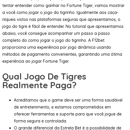
tentar entender como ganhar no Fortune Tiger, vamos mostrar
a você como jogar o jogo do tigrinho. Igualmente aos caça-
níqueis vistos nas plataformas seguras que apresentamos, o
jogo do tigre é fácil de entender. No tutorial que apresentamos
abaixo, você consegue acompanhar um passo a passo
completo do como jogar o jogo do tigrinho. A F12bet
proporciona uma experiência por jogo dinâmica usando
métodos de pagamento convenientes, garantindo uma ótima
experiência ao jogar Fortune Tiger.
Qual Jogo De Tigres
Realmente Paga?
Acreditamos que o game deve ser uma forma saudável
de entretenimento, e estamos comprometidos em
oferecer ferramentas e suporte para que você jogue de
forma segura e controlada.
O grande diferencial da Estrela Bet é a possibilidade de