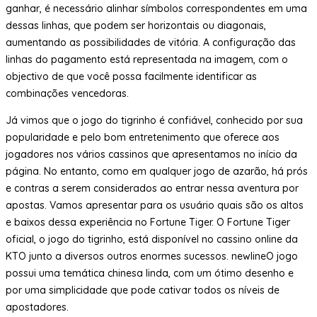
ganhar, é necessário alinhar símbolos correspondentes em uma
dessas linhas, que podem ser horizontais ou diagonais,
aumentando as possibilidades de vitória. A configuração das
linhas do pagamento está representada na imagem, com o
objectivo de que você possa facilmente identificar as
combinações vencedoras.
Já vimos que o jogo do tigrinho é confiável, conhecido por sua
popularidade e pelo bom entretenimento que oferece aos
jogadores nos vários cassinos que apresentamos no início da
página. No entanto, como em qualquer jogo de azarão, há prós
e contras a serem considerados ao entrar nessa aventura por
apostas. Vamos apresentar para os usuário quais são os altos
e baixos dessa experiência no Fortune Tiger. O Fortune Tiger
oficial, o jogo do tigrinho, está disponível no cassino online da
KTO junto a diversos outros enormes sucessos. newlineO jogo
possui uma temática chinesa linda, com um ótimo desenho e
por uma simplicidade que pode cativar todos os níveis de
apostadores.