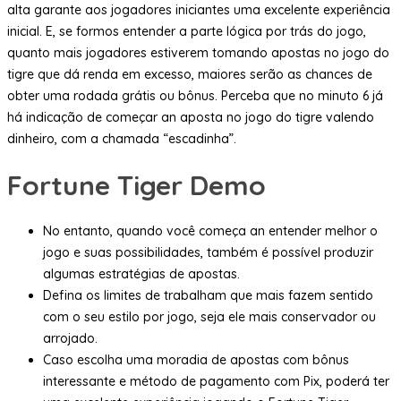
alta garante aos jogadores iniciantes uma excelente experiência
inicial. E, se formos entender a parte lógica por trás do jogo,
quanto mais jogadores estiverem tomando apostas no jogo do
tigre que dá renda em excesso, maiores serão as chances de
obter uma rodada grátis ou bônus. Perceba que no minuto 6 já
há indicação de começar an aposta no jogo do tigre valendo
dinheiro, com a chamada “escadinha”.
Fortune Tiger Demo
No entanto, quando você começa an entender melhor o
jogo e suas possibilidades, também é possível produzir
algumas estratégias de apostas.
Defina os limites de trabalham que mais fazem sentido
com o seu estilo por jogo, seja ele mais conservador ou
arrojado.
Caso escolha uma moradia de apostas com bônus
interessante e método de pagamento com Pix, poderá ter