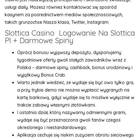
usługi daily. Możesz również kontaktować się spośród
kasynem za pośrednictwem mediów społecznościowych,
takich grunzochse Nasza klasa, Twitter, Instagram.
Slottica Casino ️ Logowanie Na Slottica
Pl + Darmowe Spiny
Oprócz bonusu wyjąwszy depozytu, dysponujemy
tygodniowe oferty gwoli stałych zawodników wraz z
Polska – darmowe spiny, cashback, bonus urodzinowy i
wyjątkowy Bonus Crab.
Warto jednak wiedzieć, że wydaje się być owo tylko gra,
a przy trybie demo nie można wypłacić wygranych na
kartę bankową, gdyż wydaje się to możliwe wyłącznie w
trakcie zabawy własnymi złotówkami.
I ostatnia dział, którą nazywamy odmiennymi grami,
wydaje się być przeznaczona gwoli fanów czegoś
określonego i niestandardowego.
Aplikacja cechuje się niskim zużyciem obrotu sieciowego