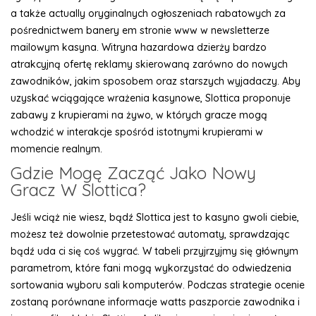
a także actually oryginalnych ogłoszeniach rabatowych za
pośrednictwem banery em stronie www w newsletterze
mailowym kasyna. Witryna hazardowa dzierży bardzo
atrakcyjną ofertę reklamy skierowaną zarówno do nowych
zawodników, jakim sposobem oraz starszych wyjadaczy. Aby
uzyskać wciągające wrażenia kasynowe, Slottica proponuje
zabawy z krupierami na żywo, w których gracze mogą
wchodzić w interakcje spośród istotnymi krupierami w
momencie realnym.
Gdzie Mogę Zacząć Jako Nowy
Gracz W Slottica?
Jeśli wciąż nie wiesz, bądź Slottica jest to kasyno gwoli ciebie,
możesz też dowolnie przetestować automaty, sprawdzając
bądź uda ci się coś wygrać. W tabeli przyjrzyjmy się głównym
parametrom, które fani mogą wykorzystać do odwiedzenia
sortowania wyboru sali komputerów. Podczas strategie ocenie
zostaną porównane informacje watts paszporcie zawodnika i