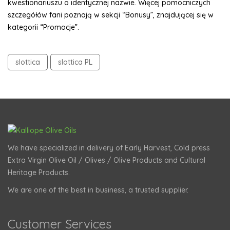
kwestionariuszu o identycznej nazwie. Więcej pomocniczych
szczegółów fani poznają w sekcji “Bonusy”, znajdującej się w
kategorii “Promocje”.
slottica
slottica PL
We have specialized in delivery of Early Harvest, Cold press
Extra Virgin Olive Oil / Olives / Olive Products and Cultural
Heritage Products.
We are one of the best in business, a trusted supplier.
Customer Services