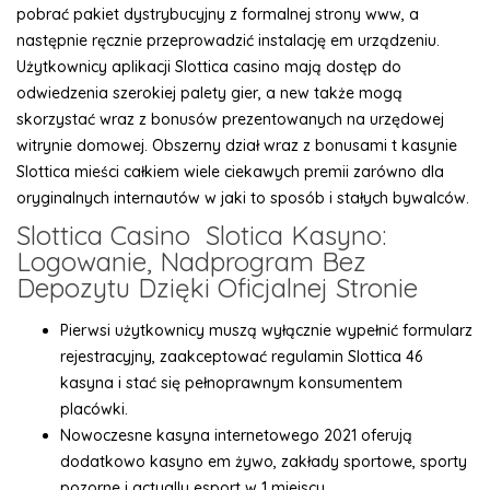
pobrać pakiet dystrybucyjny z formalnej strony www, a
następnie ręcznie przeprowadzić instalację em urządzeniu.
Użytkownicy aplikacji Slottica casino mają dostęp do
odwiedzenia szerokiej palety gier, a new także mogą
skorzystać wraz z bonusów prezentowanych na urzędowej
witrynie domowej. Obszerny dział wraz z bonusami t kasynie
Slottica mieści całkiem wiele ciekawych premii zarówno dla
oryginalnych internautów w jaki to sposób i stałych bywalców.
Slottica Casino ️ Slotica Kasyno:
Logowanie, Nadprogram Bez
Depozytu Dzięki Oficjalnej Stronie
Pierwsi użytkownicy muszą wyłącznie wypełnić formularz
rejestracyjny, zaakceptować regulamin Slottica 46
kasyna i stać się pełnoprawnym konsumentem
placówki.
Nowoczesne kasyna internetowego 2021 oferują
dodatkowo kasyno em żywo, zakłady sportowe, sporty
pozorne i actually esport w 1 miejscu.