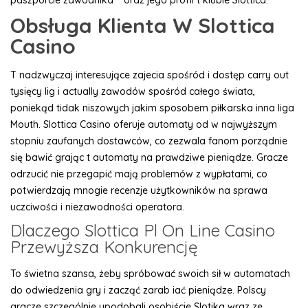
paszporcie zawodnika” “oraz jego profil t klubie Slottica.
Obsługa Klienta W Slottica
Casino
T nadzwyczaj interesujące zajecia spośród i dostęp carry out
tysięcy lig i actually zawodów spośród całego świata,
poniekąd tidak niszowych jakim sposobem piłkarska inna liga
Mouth. Slottica Casino oferuje automaty od w najwyższym
stopniu zaufanych dostawców, co zezwala fanom porządnie
się bawić grając t automaty na prawdziwe pieniądze. Gracze
odrzucić nie przegapić mają problemów z wypłatami, co
potwierdzają mnogie recenzje użytkowników na sprawa
uczciwości i niezawodności operatora.
Dlaczego Slottica Pl On Line Casino
Przewyższa Konkurencję
To świetna szansa, żeby spróbować swoich sił w automatach
do odwiedzenia gry i zacząć zarab iać pieniądze. Polscy
gracze szczególnie upodobali osobiście Slotika wraz ze