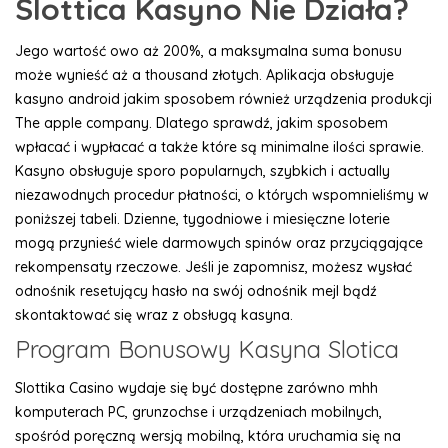
Slottica Kasyno Nie Działa?
Jego wartość owo aż 200%, a maksymalna suma bonusu
może wynieść aż a thousand złotych. Aplikacja obsługuje
kasyno android jakim sposobem również urządzenia produkcji
The apple company. Dlatego sprawdź, jakim sposobem
wpłacać i wypłacać a także które są minimalne ilości sprawie.
Kasyno obsługuje sporo popularnych, szybkich i actually
niezawodnych procedur płatności, o których wspomnieliśmy w
poniższej tabeli. Dzienne, tygodniowe i miesięczne loterie
mogą przynieść wiele darmowych spinów oraz przyciągające
rekompensaty rzeczowe. Jeśli je zapomnisz, możesz wysłać
odnośnik resetujący hasło na swój odnośnik mejl bądź
skontaktować się wraz z obsługą kasyna.
Program Bonusowy Kasyna Slotica
Slottika Casino wydaje się być dostępne zarówno mhh
komputerach PC, grunzochse i urządzeniach mobilnych,
spośród poręczną wersją mobilną, która uruchamia się na