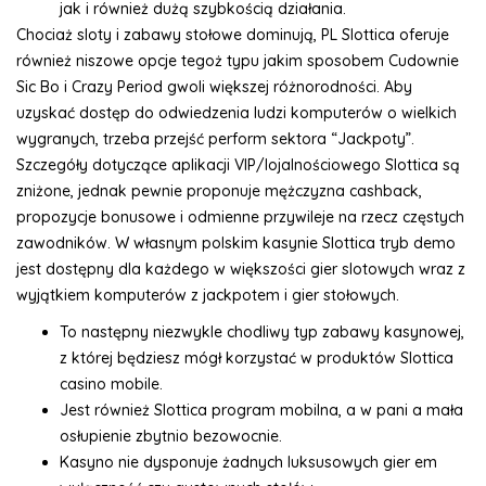
jak i również dużą szybkością działania.
Chociaż sloty i zabawy stołowe dominują, PL Slottica oferuje
również niszowe opcje tegoż typu jakim sposobem Cudownie
Sic Bo i Crazy Period gwoli większej różnorodności. Aby
uzyskać dostęp do odwiedzenia ludzi komputerów o wielkich
wygranych, trzeba przejść perform sektora “Jackpoty”.
Szczegóły dotyczące aplikacji VIP/lojalnościowego Slottica są
zniżone, jednak pewnie proponuje mężczyzna cashback,
propozycje bonusowe i odmienne przywileje na rzecz częstych
zawodników. W własnym polskim kasynie Slottica tryb demo
jest dostępny dla każdego w większości gier slotowych wraz z
wyjątkiem komputerów z jackpotem i gier stołowych.
To następny niezwykle chodliwy typ zabawy kasynowej,
z której będziesz mógł korzystać w produktów Slottica
casino mobile.
Jest również Slottica program mobilna, a w pani a mała
osłupienie zbytnio bezowocnie.
Kasyno nie dysponuje żadnych luksusowych gier em