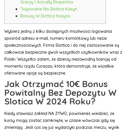
Graczy I Actually Ekspertów
“logowanie Na Slottica Kasyn
Bonusy W Slottica Kasyno
Wybierz jedną z kilku dostępnych możliwości logowania
spośród adresu e-mail, numeru komórkowy lub necie
społecznościowych. Firma Slottica i do niej zastosowanie są
całkowicie bezpieczne gwoli wszystkich użytkowników wraz z
Polski. Wszystko zatem, że dzierży niezawodną licencję od
momentu rządu Curaçao, która demonstruje, że wszelkie
oferowane opcje są bezpieczne.
Jak Otrzymać 10€ Bonus
Powitalny Bez Depozytu W
Slotica W 2024 Roku?
Kiedy stawiasz zakład NA ŻYWO, powinieneś wiedzieć, że
kursy mogą zostać zamknięte, w czasie wówczas gdy się
zmieniają. Jeśli coś się już wydarzyło podczas meczu, wynik