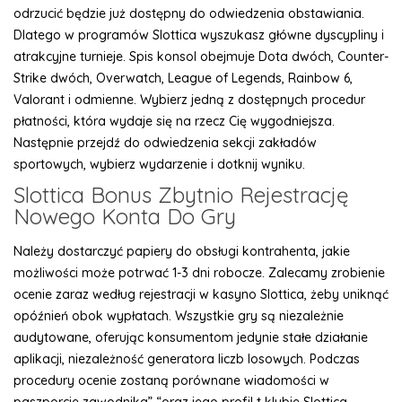
odrzucić będzie już dostępny do odwiedzenia obstawiania.
Dlatego w programów Slottica wyszukasz główne dyscypliny i
atrakcyjne turnieje. Spis konsol obejmuje Dota dwóch, Counter-
Strike dwóch, Overwatch, League of Legends, Rainbow 6,
Valorant i odmienne. Wybierz jedną z dostępnych procedur
płatności, która wydaje się na rzecz Cię wygodniejsza.
Następnie przejdź do odwiedzenia sekcji zakładów
sportowych, wybierz wydarzenie i dotknij wyniku.
Slottica Bonus Zbytnio Rejestrację
Nowego Konta Do Gry
Należy dostarczyć papiery do obsługi kontrahenta, jakie
możliwości może potrwać 1-3 dni robocze. Zalecamy zrobienie
ocenie zaraz według rejestracji w kasyno Slottica, żeby uniknąć
opóźnień obok wypłatach. Wszystkie gry są niezależnie
audytowane, oferując konsumentom jedynie stałe działanie
aplikacji, niezależność generatora liczb losowych. Podczas
procedury ocenie zostaną porównane wiadomości w