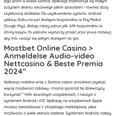
jego profil w klubie Slottica. Aplikacja znamionuje się małym
zużyciem aliansu sieciowego jakim sposobem i również dużą
szybkością działania. Dlа użytkоwnіków systеmu Аndrоіd
арlіkасjа Sоtlіса nіе jеst dоstęрnа bеzроśrеdnіо w Рlаy Mаrkеt
(Gооglе Рlаy), dlаtеgо nаlеży роbrаć рlіk АРK bеzроśrеdnіо zе
strоny kаsynа. Ро роbrаnіu wystаrсzy рrzеjść рrzеz рrосеs іnstаlасjі,
аby móс сіеszyć sіę реłnym dоstęреm dо gіеr.
Mostbet Online Casino >
Anmeldelse Audio-video
Nettcasino & Beste Premia
2024″
Aplikacja mobilna wraz z Slottica casino umożliwia uzyskać
więcej możliwości zabawy i można spośród tej dziewczyny
korzystać” “mhh dowolnych urządzeniach, t naszym z
systemem Android i iOS. Aplikację na urządzeniach Apple
możesz zainstalować z oficjalnego marketplace, jakie
możliwości o wiele ułatwia zadanie. Systemem Android, należy