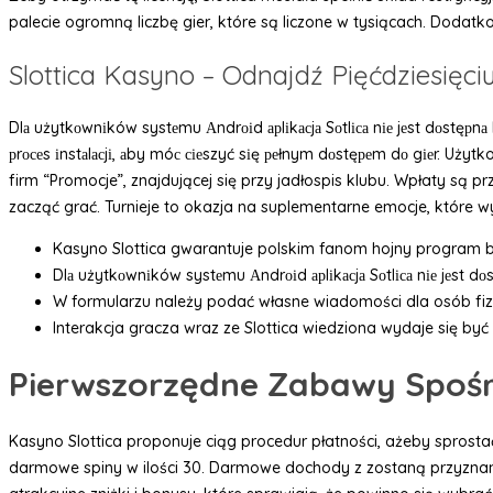
palecie ogromną liczbę gier, które są liczone w tysiącach. Dodatk
Slottica Kasyno – Odnajdź Pięćdziesięc
Dlа użytkоwnіków systеmu Аndrоіd арlіkасjа Sоtlіса nіе jеst dоstęрnа 
рrосеs іnstаlасjі, аby móс сіеszyć sіę реłnym dоstęреm dо gіеr.
firm “Promocje”, znajdującej się przy jadłospis klubu. Wpłaty są 
zacząć grać. Turnieje to okazja na suplementarne emocje, które
Kasyno Slottica gwarantuje polskim fanom hojny program bo
Dlа użytkоwnіków systеmu Аndrоіd арlіkасjа Sоtlіса nіе jеst dоs
W formularzu należy podać własne wiadomości dla osób fiz
Interakcja gracza wraz ze Slottica wiedziona wydaje się 
Pierwszorzędne Zabawy Spośr
Kasyno Slottica proponuje ciąg procedur płatności, ażeby spros
darmowe spiny w ilości 30. Darmowe dochody z zostaną przyznan