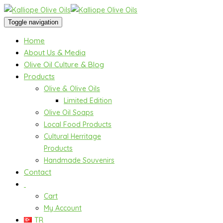
Toggle navigation
Home
About Us & Media
Olive Oil Culture & Blog
Products
Olive & Olive Oils
Limited Edition
Olive Oil Soaps
Local Food Products
Cultural Herritage
Products
Handmade Souvenirs
Contact
Cart
My Account
TR