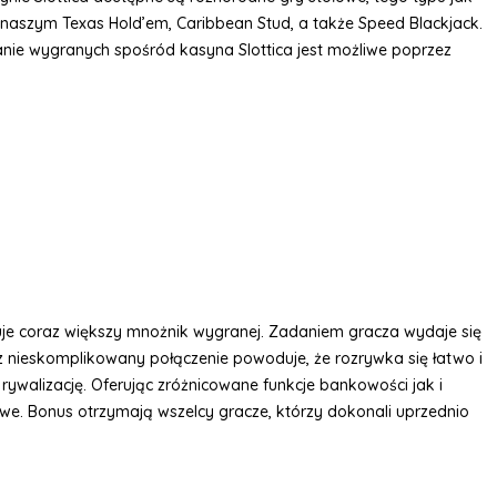
 naszym Texas Hold’em, Caribbean Stud, a także Speed Blackjack.
ie wygranych spośród kasyna Slottica jest możliwe poprzez
uje coraz większy mnożnik wygranej. Zadaniem gracza wydaje się
az nieskomplikowany połączenie powoduje, że rozrywka się łatwo i
rywalizację. Oferując zróżnicowane funkcje bankowości jak i
owe. Bonus otrzymają wszelcy gracze, którzy dokonali uprzednio