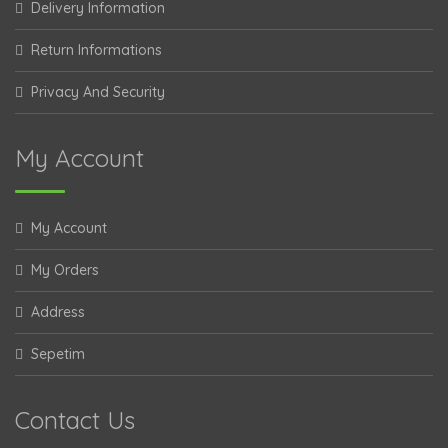
Delivery Information
Return Informations
Privacy And Security
My Account
My Account
My Orders
Address
Sepetim
Contact Us