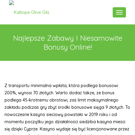
Toggle n
Najlepsze Zabawy I Niesamowite
Bonusy Online!
Z transportu minimalna wpłata, która podlega bonusowi
200%, wynosi 70 złotych. Warto dodać także, że bonus
podlega 45-krotnemu obrotowi, zaś limit maksymalnego
zakładu podczas gry zbyt środki bonusowe sięga 9 złotych. To
nowoczesne kasyno sieciowy powstało w 2019 roku i od
momentu początku jego działalności siedziba kasyna mieści
się dzięki Cyprze. Kasyno wydaje się być licencjonowane przez